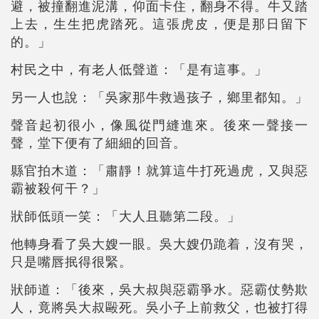
避，被撞翻進泥溝，仰面卡住，翻身不得。牛又踏
上去，生生把虎踏死。這張虎皮，便是那日留下
的。」
村民之中，有老人低聲道：「是有這事。」
另一人也說：「吳家那牛救過孩子，鄉里都知。」
聲音起初很小，像風從門縫進來。後來一聲接一
聲，堂下便有了細細的回音。
縣官拍木道：「肅靜！就算這牛打死過虎，又與惡
霸被殺何干？」
狀師低頭一笑：「大人且聽第二段。」
他轉身看了吳大嫂一眼。吳大嫂仍跪着，沒有哭，
只是嘴唇抿得很緊。
狀師道：「後來，吳大叔與惡霸爭水。惡霸仗勢欺
人，竟將吳大叔毆死。吳小子上前救父，也被打得