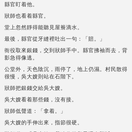
縣官盯着他。
狀師也看着縣官。
堂上忽然靜得能聽見屋簷滴水。
最後，縣官從牙縫裡吐出一句：「賠。」
衙役取來銀錢，交到狀師手中。縣官拂袖而去，背
影急得像逃。
公堂外，天色陰沉，雨停了，地上仍濕。村民散得
很慢，吳大嫂則站在石階下。
狀師把銀錢交給吳大嫂。
吳大嫂看着那些錢，沒有接。
狀師低聲道：「拿着。」
吳大嫂的手伸出來，指節很硬。