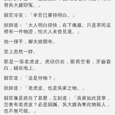
替吳大嫂辯冤。」
縣官冷笑：「本官已審得明白。」
狀師道：「大人明白得快，在下佩服。只是草民這
裡有一件物證，怕大人未曾見過。」
他一揮手，腳夫掀開布。
堂上忽然一靜。
那是一張老虎皮。虎頭仍在，眼窩空着，牙齒森
白，鋪在地上。
縣官道：「這是何物？」
狀師道：「老虎皮。也是吳家之物。」
縣官像是抓住了甚麼，立刻道：「吳家如此貧寒，
怎會有老虎皮？必是賊贓。吳大嫂為奪此物殺人，
也不無可能。」