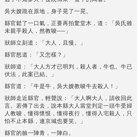
吳大嫂跪在原地，身子晃了一晃。
縣官鬆了一口氣，正要再拍驚堂木，道：「吳氏雖
未親手殺人，然教唆──」
狀師立刻道：「大人，且慢。」
縣官怒道：「又怎樣？」
狀師道：「大人方才已明判，殺人者，牛也。牛已
伏法，此案已結。」
縣官道：「牛是牛，吳大嫂教唆牛去殺人！」
狀師走近縣官，輕聲說：「大人啊大人，請收回此
言。若傳了出去，說本縣大人當堂判定一頭牛受婦
人教唆，懂得懷恨，懂得夜行，懂得入宅殺人，只
怕不止本縣，連京城也要笑。」
縣官的臉一陣青，一陣白。