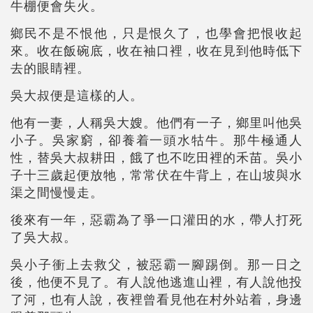
牛棚便會失火。
鄉民不是不恨他，只是恨久了，也學會把恨收起
來。收在飯碗底，收在袖口裡，收在見到他時低下
去的眼睛裡。
吳大叔便是這樣的人。
他有一妻，人稱吳大嫂。他們有一子，鄉里叫他吳
小子。吳家窮，卻養着一頭水牯牛。那牛極通人
性，替吳大叔耕田，餓了也不吃田裡的禾苗。吳小
子十三歲起便放牠，常常伏在牛背上，在山坡與水
渠之間慢慢走。
後來有一年，惡霸為了爭一口灌田的水，帶人打死
了吳大叔。
吳小子衝上去救父，被惡霸一腳踢倒。那一日之
後，他便不見了。有人說他逃進山裡，有人說他投
了河，也有人說，夜裡曾看見他在村外站着，身邊