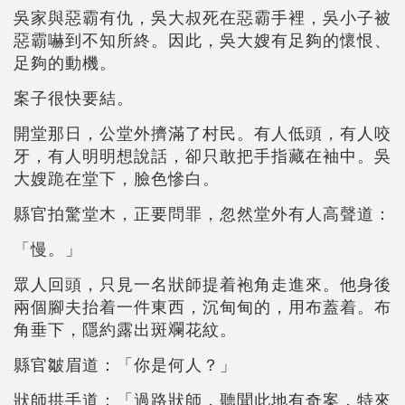
吳家與惡霸有仇，吳大叔死在惡霸手裡，吳小子被
惡霸嚇到不知所終。因此，吳大嫂有足夠的懷恨、
足夠的動機。
案子很快要結。
開堂那日，公堂外擠滿了村民。有人低頭，有人咬
牙，有人明明想說話，卻只敢把手指藏在袖中。吳
大嫂跪在堂下，臉色慘白。
縣官拍驚堂木，正要問罪，忽然堂外有人高聲道：
「慢。」
眾人回頭，只見一名狀師提着袍角走進來。他身後
兩個腳夫抬着一件東西，沉甸甸的，用布蓋着。布
角垂下，隱約露出斑斕花紋。
縣官皺眉道：「你是何人？」
狀師拱手道：「過路狀師，聽聞此地有奇案，特來