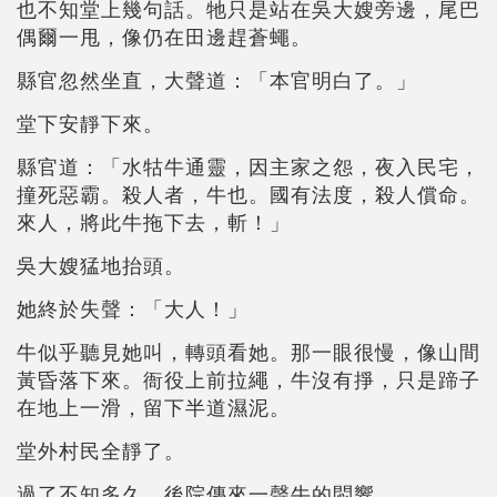
也不知堂上幾句話。牠只是站在吳大嫂旁邊，尾巴
偶爾一甩，像仍在田邊趕蒼蠅。
縣官忽然坐直，大聲道：「本官明白了。」
堂下安靜下來。
縣官道：「水牯牛通靈，因主家之怨，夜入民宅，
撞死惡霸。殺人者，牛也。國有法度，殺人償命。
來人，將此牛拖下去，斬！」
吳大嫂猛地抬頭。
她終於失聲：「大人！」
牛似乎聽見她叫，轉頭看她。那一眼很慢，像山間
黃昏落下來。衙役上前拉繩，牛沒有掙，只是蹄子
在地上一滑，留下半道濕泥。
堂外村民全靜了。
過了不知多久，後院傳來一聲牛的悶響。