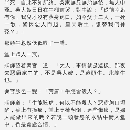
半死，自此不知所終。吳家無兄無弟無後，無人申
冤。吳大嫂日日在牛棚前哭，對牛說：『從前幸虧
有你，我兒才沒有葬身虎口。如今父子二人，一死
一散，皆因惡人而起。皇天后土，誰替我們伸
冤？』」
那頭牛忽然低低哼了一聲。
堂上眾人一震。
狀師望着縣官，道：「大人，事情就是這樣。那夜
去惡霸家中的，不是吳大嫂，是這頭牛。此義牛
也。」
縣官臉色一變：「荒唐！牛怎會殺人？」
狀師道：「牛能殺虎，何以不能殺人？惡霸胸口塌
陷，牆上有撞痕，堂上桌椅翻倒，這些傷痕，是婦
人能做出來的嗎？若說一頭發怒的水牯牛衝入堂
中，倒是處處合情。」