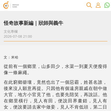
怪奇故事新編｜狀師與義牛
文化專欄
2026-07-08 21:00
文：米哈
從前有一個鄉里，山多田少，水渠一到夏天便瘦得
像一條麻繩。
在此窮鄉僻壤，竟然也出了一個惡霸，姓甚名誰，
後來沒人願意再提。只因他有個遠房親戚在朝中做
大官，地方小官見了他，也要先陪笑，再說話。他
在鄉里橫行，見人有田，便說田界畫錯，見人有
女，便說要請去家中做妾，見人不肯低頭，第二日