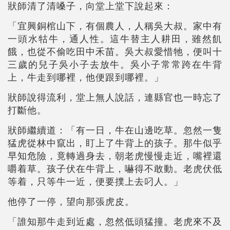
狀師清了清嗓子，向堂上堂下說起來：
「宜興銅棺山下，有個農人，人稱吳大叔。家中有
一頭水牯牛，通人性。這牛替主人耕田，雖然飢
餓，也從不偷吃田中禾苗。吳大叔愛惜牠，便叫十
三歲的兒子吳小子去放牛。吳小子常常跨在牛背
上，牛走到哪裡，他便跟到哪裡。」
狀師說得流利，堂上無人說話，連縣官也一時忘了
打斷他。
狀師繼續道：「有一日，牛在山邊吃草。忽然一隻
猛虎從林中竄出，盯上了牛背上的孩子。那牛似乎
早知危險，竟轉過身去，朝老虎慢慢走近，嘴裡還
嚼着草。孩子伏在牛背上，嚇得不敢動。老虎伏低
等着，只等牛一近，便要撲上去叼人。」
他停了一停，望向那張虎皮。
「誰知那牛走到近處，忽然低頭猛撞。老虎來不及