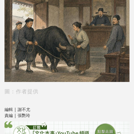
圖：作者提供
編輯 | 謝不尤
責編 | 張艷玲