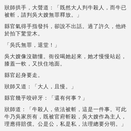
狀師拱手，大聲道：「既然大人判牛殺人，而牛已
被斬，請判吳大嫂無罪釋放。」
縣官氣得手指發抖，卻說不出話。過了許久，他終
於拍下驚堂木。
「吳氏無罪，退堂！」
吳大嫂像沒聽懂。衙役喝她起來，她才慢慢站起，
膝蓋一軟，又扶住地面。
縣官起身要走。
狀師又道：「大人，且慢。」
縣官幾乎咬碎牙：「還有何事？」
狀師道：「牛殺人，依法被斬，這是一件事。可此
牛乃吳家所有，既被官府斬殺，吳大嫂作為主人，
理應得賠償。公是公，私是私，法理總要分明。」