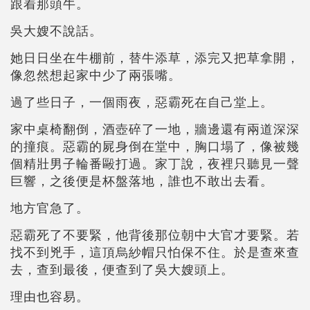
跟着那頭牛。
吳大嫂不說話。
她日日坐在牛棚前，替牛添草，添完又把草拿開，
像忽然想起家中少了兩張嘴。
過了些日子，一個雨夜，惡霸死在自己堂上。
家中桌椅翻倒，酒壺碎了一地，牆邊還有兩道深深
的撞痕。惡霸的屍身倒在堂中，胸口塌了，像被幾
個精壯男子輪番毆打過。家丁說，夜裡只聽見一聲
巨響，之後便是杯盤落地，誰也不敢出去看。
地方官急了。
惡霸死了不要緊，他背後那位朝中大官才要緊。若
找不到兇手，這頂烏紗帽只怕保不住。於是查來查
去，查到最後，便查到了吳大嫂頭上。
理由也容易。