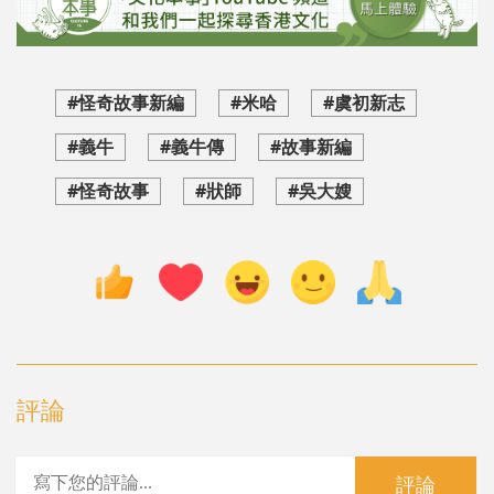
#怪奇故事新編
#米哈
#虞初新志
#義牛
#義牛傳
#故事新編
#怪奇故事
#狀師
#吳大嫂
評論
評論