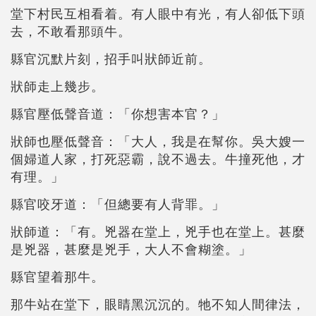
堂下村民互相看着。有人眼中有光，有人卻低下頭
去，不敢看那頭牛。
縣官沉默片刻，招手叫狀師近前。
狀師走上幾步。
縣官壓低聲音道：「你想害本官？」
狀師也壓低聲音：「大人，我是在幫你。吳大嫂一
個婦道人家，打死惡霸，說不過去。牛撞死他，才
有理。」
縣官咬牙道：「但總要有人背罪。」
狀師道：「有。兇器在堂上，兇手也在堂上。甚麼
是兇器，甚麼是兇手，大人不會糊塗。」
縣官望着那牛。
那牛站在堂下，眼睛黑沉沉的。牠不知人間律法，