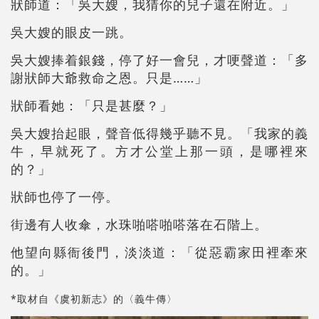
狀師道：「吳大嫂，我猜你的兒子還在附近。」
吳大嫂的眼皮一跳。
吳大嫂捧着銀錢，停了好一會兒，才哽聲道：「多
謝狀師大爺救命之恩。只是……」
狀師看她：「只是甚麼？」
吳大嫂抬起眼，聲音低得幾乎聽不見。「我家的義
牛，早就死了。方才公堂上那一頭，是哪裡來
的？」
狀師也停了一停。
街邊有人收傘，水珠啪嗒啪嗒落在石階上。
他望向縣衙後門，淡淡道：「從惡霸家田裡牽來
的。」
*取材自《虞初新志》的〈義牛傳〉