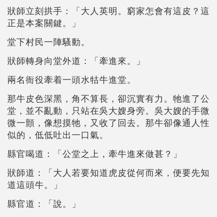
狀師立刻拱手：「大人英明。窮家怎會有這皮？這
正是本案關鍵。」
堂下村民一陣騷動。
狀師轉身向堂外道：「牽進來。」
兩名衙役牽着一頭水牯牛進堂。
那牛皮色深黑，角不算長，卻沉實有力。牠進了公
堂，並不亂動，只站在吳大嫂身旁。吳大嫂的手微
微一顫，像想摸牠，又收了回去。那牛卻像通人性
似的，低低吐出一口氣。
縣官喝道：「公堂之上，牽牛進來做甚？」
狀師道：「大人若要知道虎皮從何而來，便要先知
道這頭牛。」
縣官道：「說。」