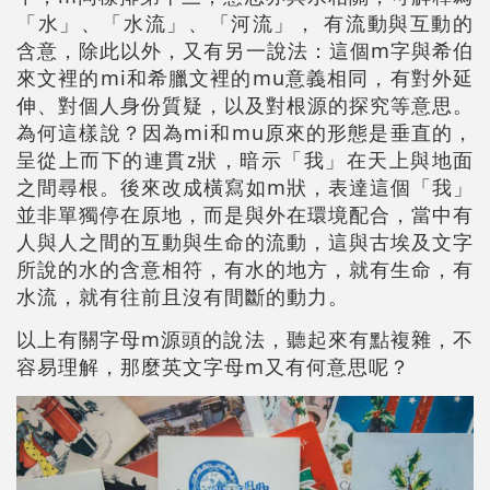
「水」、「水流」、「河流」， 有流動與互動的
含意，除此以外，又有另一說法：這個m字與希伯
來文裡的mi和希臘文裡的mu意義相同，有對外延
伸、對個人身份質疑，以及對根源的探究等意思。
為何這樣說？因為mi和mu原來的形態是垂直的，
呈從上而下的連貫z狀，暗示「我」在天上與地面
之間尋根。後來改成橫寫如m狀，表達這個「我」
並非單獨停在原地，而是與外在環境配合，當中有
人與人之間的互動與生命的流動，這與古埃及文字
所說的水的含意相符，有水的地方，就有生命，有
水流，就有往前且沒有間斷的動力。
以上有關字母m源頭的說法，聽起來有點複雜，不
容易理解，那麼英文字母m又有何意思呢？