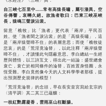
自三峽七百里中……常有高猿長嘯，屬引淒異。空
谷傳響，哀囀久絕。故漁者歌曰：巴東三峽巫峽
長，猿鳴三聲淚沾裳。
留意「樵牧」比「漁者」更代表「兩岸」平民百
姓。使「漁者聞之淚沾裳」的是「高猿長嘯」，這
是「兩岸猿聲啼不住」的表層意思；而使「樵牧徒
悲哀」的是「荒淫竟淪替」，以此注釋「兩岸猿聲
啼不住」，才讀懂此句隱蔽意思。李白總結一生經
歷與體悟，以三詩互文，得出此一結論：盛世總會
衰亡，衰亡於相同條件的淪替，百姓置身怪圈，永
恆受難。李白竟然像今天的人文科學學者那樣，提
出預測歷史規律的模型！
「荒淫竟淪替」的念頭，早在長安皇宮寫給玄宗的
〈清平調〉其二其三已蘊釀：
一枝紅艷露凝香，雲雨巫山枉斷腸。