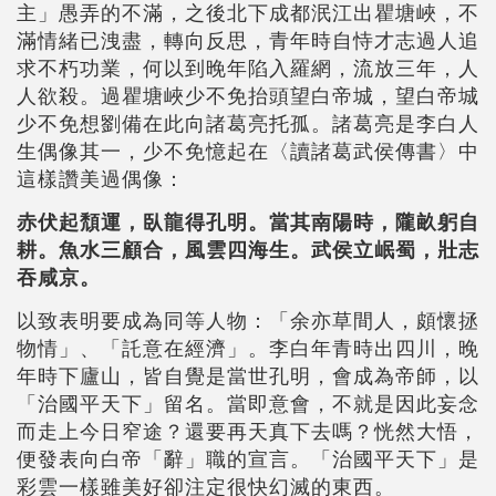
主」愚弄的不滿，之後北下成都泯江出瞿塘峽，不
滿情緒已洩盡，轉向反思，青年時自恃才志過人追
求不朽功業，何以到晚年陷入羅網，流放三年，人
人欲殺。過瞿塘峽少不免抬頭望白帝城，望白帝城
少不免想劉備在此向諸葛亮托孤。諸葛亮是李白人
生偶像其一，少不免憶起在〈讀諸葛武侯傳書〉中
這樣讚美過偶像：
赤伏起頹運，臥龍得孔明。當其南陽時，隴畝躬自
耕。魚水三顧合，風雲四海生。武侯立岷蜀，壯志
吞咸京。
以致表明要成為同等人物：「余亦草間人，頗懷拯
物情」、「託意在經濟」。李白年青時出四川，晚
年時下廬山，皆自覺是當世孔明，會成為帝師，以
「治國平天下」留名。當即意會，不就是因此妄念
而走上今日窄途？還要再天真下去嗎？恍然大悟，
便發表向白帝「辭」職的宣言。「治國平天下」是
彩雲一樣雖美好卻注定很快幻滅的東西。