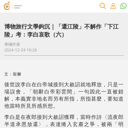
博物旅行文學鉤沉｜「還江陵」不解作「下江
陵」考：李白哀歌（六）
專欄作家
2024-12-24 10:26
文：寵獬
後世說李白在白帝城接到大赦詔就地釋放，只是一
場誤會，「朝辭白帝彩雲間」一句因此一直被錯
解，本義實非地名而另有所指，所指甚麼，要知道
他當時所見所感所想。
李白是在夜郎接到大赦詔獲釋，當時作詩〈流夜郎
半道承恩放還〉，表達捲入玄肅之爭，被兩「明