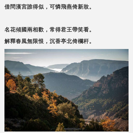
借問漢宮誰得似，可憐飛燕倚新妝。
名花傾國兩相歡，常得君王帶笑看。
解釋春風無限恨，沉香亭北倚欄杆。