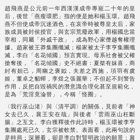
趙飛燕是公元前一年西漢漢成帝專寵二十年的皇
后，後世「燕瘦環肥」指的便是她和楊玉環。趙飛
燕不但使成帝沉迷酒色，在哀帝時被尊皇太后，家
族成員被封侯授官，與玄宗荒廢政軍，用楊國忠當
宰相，同屬「外戚干政」，成為野心家僭越奪權理
據。趙家被王莽集團殲滅；楊家被太子李亨集團殲
滅，李白「名花傾國」預言實現。母系社會被父權
搶奪後，「名花傾國」史不絕書：夏桀有妹喜，商
紂有妲己，周幽之褒姒，夫差之西施，項羽有虞
姬，董卓之貂蟬，李煜之張麗華；不但起不到警告
作用，反把自毀禍民的潛意識合理化甚至規範化，
是為「荒淫竟淪替」，今稱「怪圈」。
〈我行巫山渚〉與〈清平調〉的關係，見前者「神
女去已久，襄王安在哉」與後者「雲雨巫山枉斷
腸」之互文。李白獲釋後作此詩時，楊玉環被李亨
集團處死已久，玄宗被軟禁。表面看，此兩句說的
是時局；深層看，卻是李白對賢明政治的願景：襄