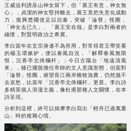
王威迫利誘巫山神女留下，但「襄王有意，神女無
心」，貞潔的神女堅持離去，襄王竟把失意化成動
力，復興楚國使足以抗秦，突破「淪替」怪圈，
「神女去已久」、「襄王安在哉」是李白對兩者的
緬懷，對賢明政治之希冀。
李白當年在玄宗身邊不為所用，對常得君王帶笑看
的楊玉環嫉妒，便以春風自況，「解釋春風無限
恨，沉香亭北倚欄杆」；今日古陽台「地遠清風
來」，雖已擺脫擔任帝師的文人意識形態，但面對
「淪替」怪圈，俯望長江兩岸樵牧漁農，仍然拋不
去哀愁，比當年「沉香亭北倚欄杆」更甚。李白詩
多精英個人浪漫主義，像杜甫那種人文關懷，在本
詩呈現。
分析到這裡，終可以揣摩李白寫出「輕舟已過萬重
山」時的複雜心情。