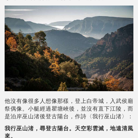
他沒有像很多人想像那樣，登上白帝城，入武侯廟
祭偶像。小艇經過瞿塘峽後，並沒有直下江陵，而
是泊岸巫山渚後登古陽台，作詩〈我行巫山渚〉：
我行巫山渚，尋登古陽台。天空彩雲滅，地遠清風
來。