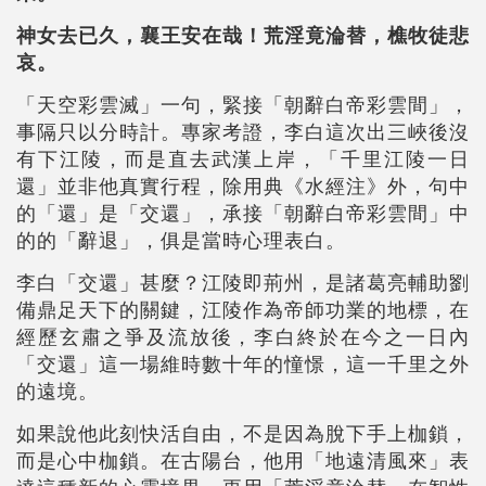
神女去已久，襄王安在哉！荒淫竟淪替，樵牧徒悲
哀。
「天空彩雲滅」一句，緊接「朝辭白帝彩雲間」，
事隔只以分時計。專家考證，李白這次出三峽後沒
有下江陵，而是直去武漢上岸，「千里江陵一日
還」並非他真實行程，除用典《水經注》外，句中
的「還」是「交還」，承接「朝辭白帝彩雲間」中
的的「辭退」，俱是當時心理表白。
李白「交還」甚麼？江陵即荊州，是諸葛亮輔助劉
備鼎足天下的關鍵，江陵作為帝師功業的地標，在
經歷玄肅之爭及流放後，李白終於在今之一日內
「交還」這一場維時數十年的憧憬，這一千里之外
的遠境。
如果說他此刻快活自由，不是因為脫下手上枷鎖，
而是心中枷鎖。在古陽台，他用「地遠清風來」表