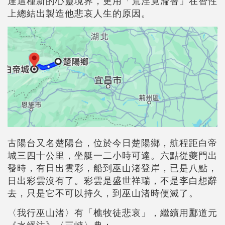
達這種新的心靈境界，更用「荒淫竟淪替」在智性
上總結出製造他悲哀人生的原因。
古陽台又名楚陽台，位於今日楚陽鄉，航程距白帝
城三四十公里，坐艇一二小時可達。六點從夔門出
發時，有日出雲彩，船到巫山渚登岸，已是八點，
日出彩雲沒有了。彩雲是盛世祥瑞，不是李白想辭
去，只是它不可以持久，到巫山渚時便滅了。
〈我行巫山渚〉有「樵牧徒悲哀」，繼續用酈道元
《水經注》〈三峽〉典：