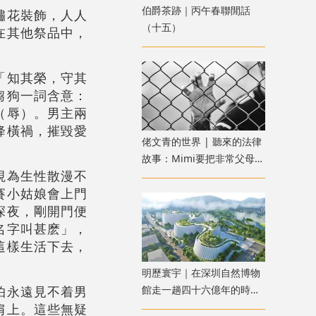
伯爵茶跡｜丙午春聯閒話
繡花裝飾，人人
（十五）
在其他祭品中，
「知其榮，守其
芻狗一詞含意：
（辱）。男主兩
降橫禍，摧毀愛
佬文青的世界 | 聽來的法律
故事：Mimi要把非常父母送
視為生性散漫不
進監獄：惡魔父母？還是邪
賽小姑娘會上門
惡女兒？
深夜，剛開門便
名字叫甚麽」，
這樣生活下去，
明歷寰宇｜在深圳自然博物
怕永遠見不着男
館走一趟四十六億年的時空
之旅
肩上。這些無疑