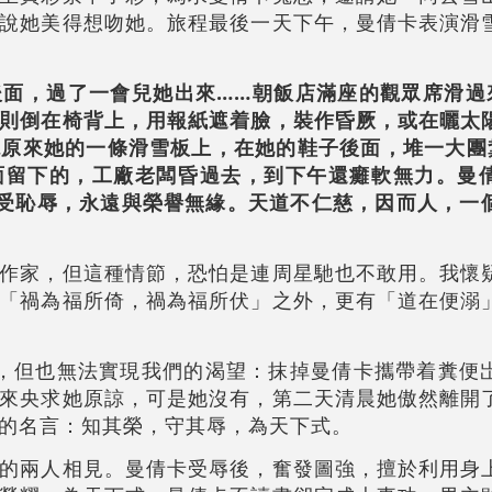
說她美得想吻她。旅程最後一天下午，曼倩卡表演滑
面，過了一會兒她出來……朝飯店滿座的觀眾席滑過
則倒在椅背上，用報紙遮着臉，裝作昏厥，或在曬太
原來她的一條滑雪板上，在她的鞋子後面，堆一大團
面留下的，工廠老闆昏過去，到下午還癱軟無力。曼
受恥辱，永遠與榮譽無緣。天道不仁慈，因而人，一
作家，但這種情節，恐怕是連周星馳也不敢用。我懷
「禍為福所倚，禍為福所伏」之外，更有「道在便溺
，但也無法實現我們的渴望：抹掉曼倩卡攜帶着糞便
來央求她原諒，可是她沒有，第二天清晨她傲然離開
的名言：知其榮，守其辱，為天下式。
的兩人相見。曼倩卡受辱後，奮發圖強，擅於利用身