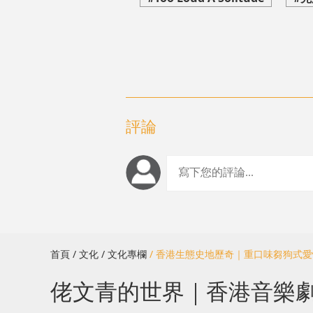
評論
首頁
/ 文化
/ 文化專欄
/ 香港生態史地歷奇｜重口味芻狗式
佬文青的世界｜香港音樂