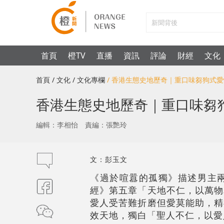
首頁
橙TV
直播
資訊
評論
財經
文化
首頁
/ 文化
/ 文化專欄
/ 香港生態史地歷奇｜重口味芻狗式
香港生態史地歷奇｜重口味芻
編輯：李相怡
責編：張艷玲
文：彭玉文
《過於喧囂的孤獨》描述男主
經》第五章「天地不仁，以萬物
愛人受苦難折磨但愛莫能助，精
效天地，獨白「聖人不仁，以愛