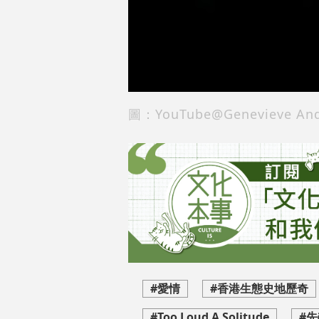
圖：YouTube@Genevieve And
#愛情
#香港生態史地歷奇
#Too Loud A Solitude
#