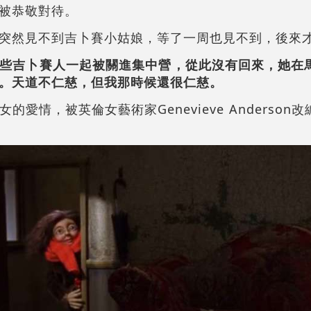
被恭敬對待。
突然見不到吉卜賽小姑娘，等了一周也見不到，後來
些吉卜賽人一起被關進集中營，從此沒有回來，她在
。天道不仁慈，但我那時候還很仁慈。
愛情，被英倫女藝術家Genevieve Anderson改