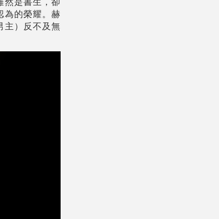
雖然是書生，卻
認為的榮耀。赫
男主）反不及無