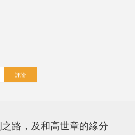
評論
詞之路，及和高世章的緣分