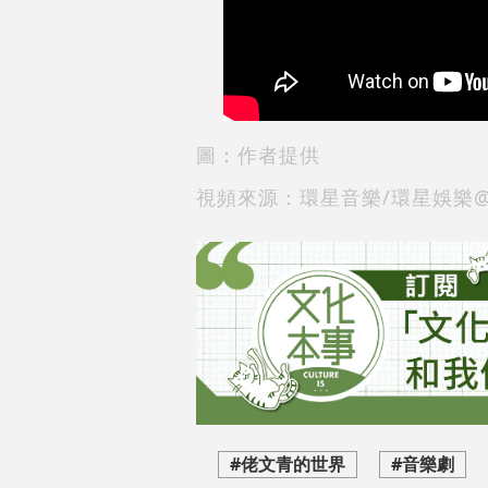
圖：作者提供
視頻來源：環星音樂/環星娛樂@Y
#佬文青的世界
#音樂劇