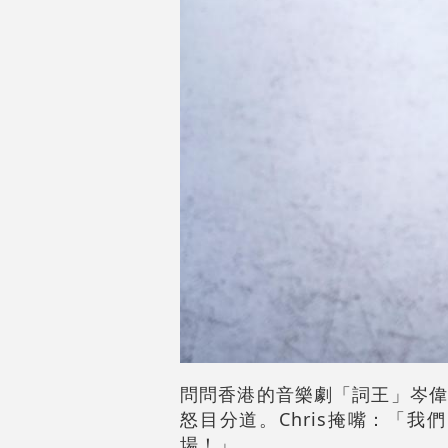
問問香港的音樂劇「詞王」岑偉宗
怒目分道。Chris掩嘴：「
場！」