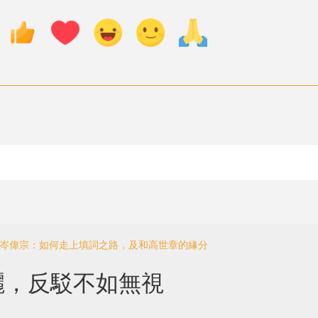
」岑偉宗：如何走上填詞之路，及和高世章的緣分
灑，反駁不如無視