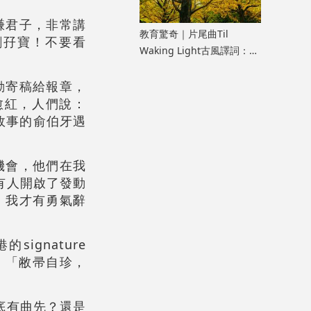
謙君子，非常講
教育驚奇｜片尾曲Til
劇孖寶！不要看
Waking Light古風譯詞：
《寂靜的朋友》雜談七
動寄稿給報章，
愈紅，人們說：
史故事的俞伯牙遇
機會，他們在我
有人開啟了發動
，我才有勇氣辭
gnature
谷：「敝帚自珍，
底有曲先？還是