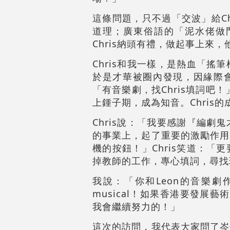
這條問題，只不過「交波」給C
道理；廣東俗語的「泥水佬做
Chris納頭有禮，做起事上來
Chris和我一樣，是熱血「
於是才華被圈內發現，因緣際會
「有音樂劇，找Chris填詞吧
上鍾子期，成為知音。Chris
Chris說：「我要感謝『編
的事業上，起了重要的激勵作用
機的按鈕！」Chris笑道：
掉教師的工作，專心填詞，尋找
我說：「你和Leon的音樂劇
musical！如果香港要發展
我會繼續努力的！」
這次的訪問，我代表大家問了岑