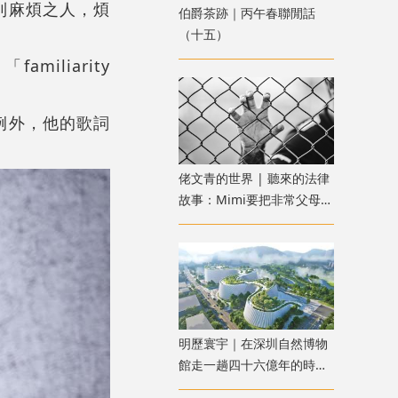
到麻煩之人，煩
伯爵茶跡｜丙午春聯閒話
（十五）
liarity
宗是例外，他的歌詞
佬文青的世界 | 聽來的法律
故事：Mimi要把非常父母送
進監獄：惡魔父母？還是邪
惡女兒？
明歷寰宇｜在深圳自然博物
館走一趟四十六億年的時空
之旅