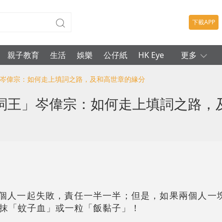
下載APP
親子教育
生活
娛樂
公仔紙
HK Eye
更多
」岑偉宗：如何走上填詞之路，及和高世章的緣分
詞王」岑偉宗：如何走上填詞之路，
因為當兩個人一起失敗，責任一半一半；但是，如果兩個人
抹「蚊子血」或一粒「飯黏子」！