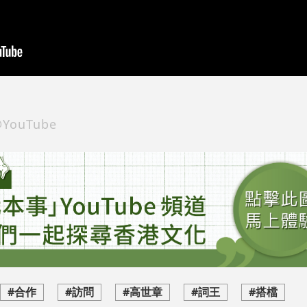
ouTube
#合作
#訪問
#高世章
#詞王
#搭檔