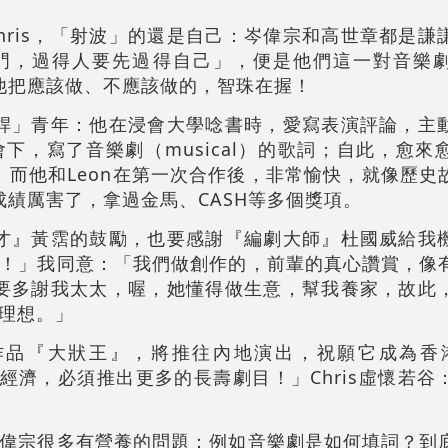
hris，「射波」的還是自己：岑偉宗和高世章都是謙
門，過得人要先過得自己」，便是他們這一對音樂
，他把應該做、不應該做的，智珠在握！
搖筆桿」青年：他在浸會大學唸書時，愛寫表演評論，主
下，寫了音樂劇（musical）的歌詞；自此，愈來
！」而他和Leon在第一次合作後，非常愉快，就像歷
的成績厲害了，拿過金馬、CASH等多個獎項。
劇鬼才』黃霑的鼓勵，也要感謝『編劇大師』杜國威給我
！」我同意：「我們做創作的，前輩的真心讚賞，像
「更要多謝我太太，喔，她懂得做生意，幫我養家，故此
理想。」
作品『大狀王』，將推往內地演出，祝願它成為香港的si
藝術經濟，必須推出更多的長壽劇目！」Chris虛懷若
偉宗很多有營養的問題：例如音樂劇是如何填詞？到