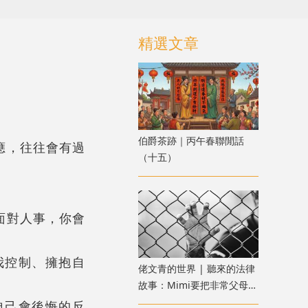
精選文章
伯爵茶跡｜丙午春聯閒話
應，往往會有過
（十五）
面對人事，你會
我控制、擁抱自
佬文青的世界 | 聽來的法律
故事：Mimi要把非常父母送
進監獄：惡魔父母？還是邪
自己會後悔的反