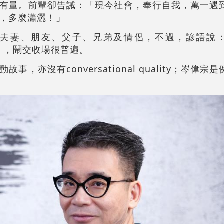
有量。前輩卻告誡：「現今社會，奉行自我，萬一遇
，多麼瀟灑！」
妻、朋友、父子、兄弟及情侶，不過，諺語說：「fami
則鄙），鬧交收場很普遍。
，亦沒有conversational quality；岑偉