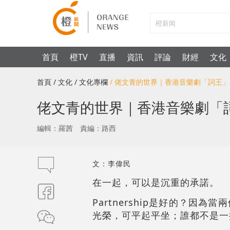
首頁
橙TV
直播
資訊
評論
財經
文化
首頁
/ 文化
/ 文化專欄
/ 佬文青的世界｜香港音樂劇「詞王
佬文青的世界｜香港音樂劇「
編輯：羅茜
責編：路西
文：李偉民
在一起，可以是沉重的承諾。
Partnership是好的？
光榮，可平起平坐；誰都不是一