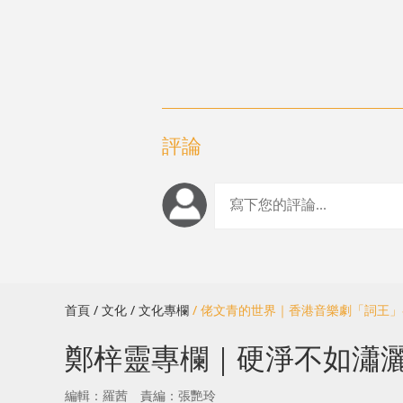
評論
首頁
/ 文化
/ 文化專欄
/ 佬文青的世界｜香港音樂劇「詞王
鄭梓靈專欄｜硬淨不如瀟
編輯：羅茜
責編：張艷玲