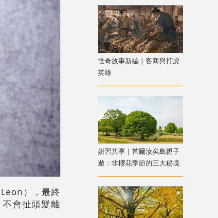
怪奇故事新編｜客商與打虎
英雄
妍習共享｜首爾汝矣島親子
遊：非櫻花季節的三大秘境
Leon），最終
，不會扯頭髮離