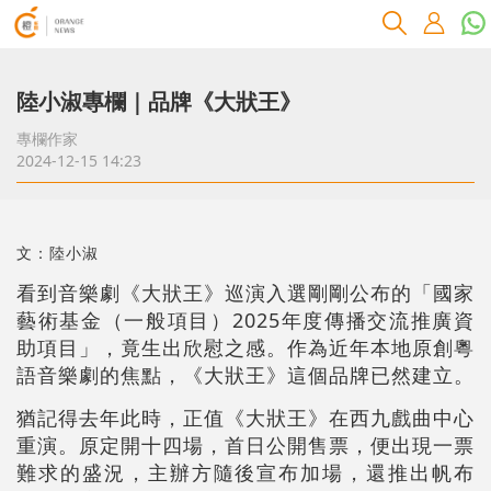
陸小淑專欄｜品牌《大狀王》
專欄作家
2024-12-15 14:23
文：陸小淑
看到音樂劇《大狀王》巡演入選剛剛公布的「國家
藝術基金（一般項目）2025年度傳播交流推廣資
助項目」，竟生出欣慰之感。作為近年本地原創粵
語音樂劇的焦點，《大狀王》這個品牌已然建立。
猶記得去年此時，正值《大狀王》在西九戲曲中心
重演。原定開十四場，首日公開售票，便出現一票
難求的盛況，主辦方隨後宣布加場，還推出帆布