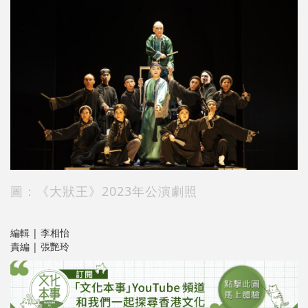
圖：《大狀王》2023年公演劇照
編輯 | 李相怡
責編 | 張艷玲