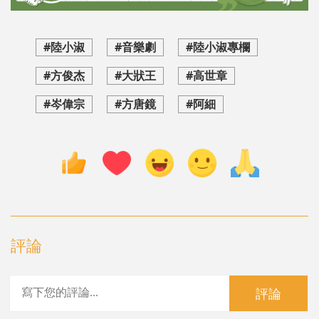
#陸小淑
#音樂劇
#陸小淑專欄
#方俊杰
#大狀王
#高世章
#岑偉宗
#方唐鏡
#阿細
評論
評論