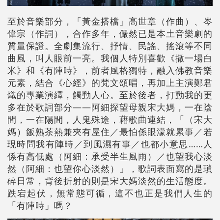
至於音樂部分，「黃金搭檔」高世章（作曲）、岑
偉宗（作詞），合作多年，儼然已是本土音樂劇的
質量保證。全劇集流行、抒情、民謠、搖滾等不同
曲風，叫人眼前一亮。我個人特別喜歡《撒一場白
米》和《有陣時》，前者風格獨特，融入佛教音樂
元素，結合《心經》的梵文頌唱，再加上主演鄭君
熾的專業演繹，觸動人心。至於後者，打動我的更
多在於歌詞部分——阿細探望母親宋大媽，一在陰
間，一在陽間，人鬼殊途，藉歌曲連結，「（宋大
媽）飯熟茶熱兼夾有屋住／最怕係眼濛就累事／若
現時問我有陣時／到風濕有事／也都小意思……人
係有高低處（阿細：承受半生風雨）／也望我心淡
然（阿細：也望你心淡然）」，歌詞表面寫的是瑣
碎日常，背後折射的則是宋大媽淡然的生活態度。
跌宕起伏，無常態可循，這不也正是我們人生的
「有陣時」嗎？