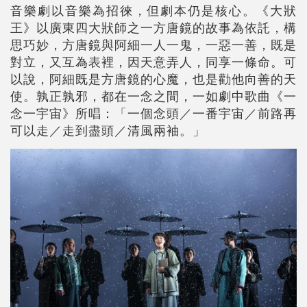
音樂劇以音樂為招徠，但劇本仍是核心。《大狀
王》以廣東四大狀師之一方唐鏡的故事為依託，構
思巧妙，方唐鏡與阿細一人一鬼，一惡一善，既是
對立，又互為表裡，因天意弄人，同享一條命。可
以說，阿細既是方唐鏡的心魔，也是勸他向善的天
使。孰正孰邪，都在一念之間，一如劇中歌曲《一
念一宇宙》所唱：「一個念頭／一番宇宙／前路再
可以走／走到盡頭／清風兩袖。」