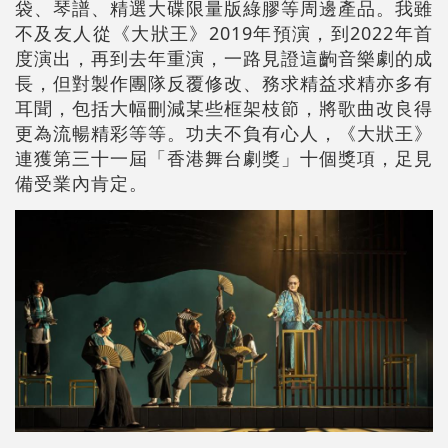
袋、琴譜、精選大碟限量版綠膠等周邊產品。我雖
不及友人從《大狀王》2019年預演，到2022年首
度演出，再到去年重演，一路見證這齣音樂劇的成
長，但對製作團隊反覆修改、務求精益求精亦多有
耳聞，包括大幅刪減某些框架枝節，將歌曲改良得
更為流暢精彩等等。功夫不負有心人，《大狀王》
連獲第三十一屆「香港舞台劇獎」十個獎項，足見
備受業內肯定。