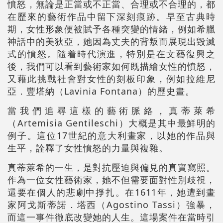
憤怒，無論是正當或不正當、合理或不合理的，都
在歷來的藝術作品中留下深刻痕跡。早至古典時
期，女性形象便被賦予各種突變的情緒，例如希臘
神話中的美狄亞，她因為丈夫的背叛而展現出毀滅
式的憤怒。隨着時代演進，特別是在文藝復興之
後，我們可以看到藝術家如何既描繪女性的憤怒，
又藉此挑戰社會對女性的刻板印象，例如拉維尼
亞．豐塔納（Lavinia Fontana）的歷史畫。
當我們追尋這樣的藝術脈絡，真蒂萊希
（Artemisia Gentileschi）大概是其中最鮮明的
例子。這位17世紀的意大利畫家，以她的作品與
生平，詮釋了女性憤怒的力量與複雜。
真蒂萊希的一生，是對抗壓迫與偏見的真實寫照。
作為一位女性藝術家，她不但需要面對性別歧視，
還要在個人的悲劇中掙扎。在1611年，她遭到畫
家阿戈斯蒂諾．塔西（Agostino Tassi）強暴，
而這一事件徹底改變她的人生。這場案件在當時引