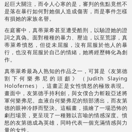
起巨大關注，而令人心寒的是，審判的焦點竟然不
是落在暴行如何對她個人造成傷害，而是事件怎樣
有損她的家族名譽。
在庭審中，真蒂萊希甚至遭受酷刑，以驗證她的證
詞之真偽。面對種種的暴力、壓迫，以至荒謬，真
蒂萊希憤怒，但從未屈服，沒有屈服於他人的暴
行，也沒有屈服於自己的情緒，她將經歷轉化為創
作。
真蒂萊希最為人熟知的作品之一，可算是《友第德
割下何樂弗尼的頭顱》（Judith Slaying
Holofernes），這畫正是女性憤怒的極致表現。
畫面中，友第德手持利劍，與女僕合力斬殺亞述將
軍何樂弗尼。血液自何樂弗尼的頸部湧出，而友第
德的眼神冷靜而堅決。這幅畫，描繪了一場恐怖的
劇烈場景，更呈現了一種難以言喻的情感深度。憤
怒的友第德成為英雄，同時代表一個充滿情感與力
量的女性。