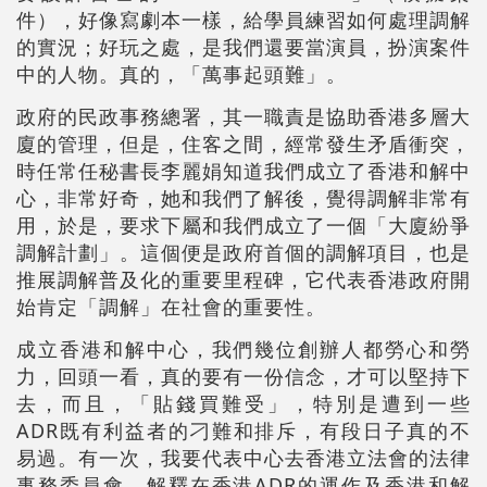
件），好像寫劇本一樣，給學員練習如何處理調解
的實況；好玩之處，是我們還要當演員，扮演案件
中的人物。真的，「萬事起頭難」。
政府的民政事務總署，其一職責是協助香港多層大
廈的管理，但是，住客之間，經常發生矛盾衝突，
時任常任秘書長李麗娟知道我們成立了香港和解中
心，非常好奇，她和我們了解後，覺得調解非常有
用，於是，要求下屬和我們成立了一個「大廈紛爭
調解計劃」。這個便是政府首個的調解項目，也是
推展調解普及化的重要里程碑，它代表香港政府開
始肯定「調解」在社會的重要性。
成立香港和解中心，我們幾位創辦人都勞心和勞
力，回頭一看，真的要有一份信念，才可以堅持下
去，而且，「貼錢買難受」，特別是遭到一些
ADR既有利益者的刁難和排斥，有段日子真的不
易過。有一次，我要代表中心去香港立法會的法律
事務委員會，解釋在香港ADR的運作及香港和解