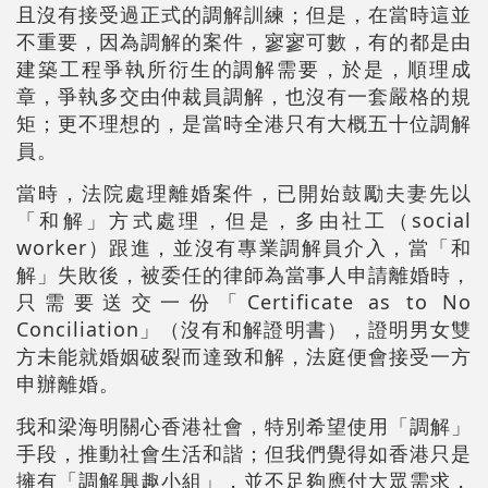
且沒有接受過正式的調解訓練；但是，在當時這並
不重要，因為調解的案件，寥寥可數，有的都是由
建築工程爭執所衍生的調解需要，於是，順理成
章，爭執多交由仲裁員調解，也沒有一套嚴格的規
矩；更不理想的，是當時全港只有大概五十位調解
員。
當時，法院處理離婚案件，已開始鼓勵夫妻先以
「和解」方式處理，但是，多由社工（social
worker）跟進，並沒有專業調解員介入，當「和
解」失敗後，被委任的律師為當事人申請離婚時，
只需要送交一份「Certificate as to No
Conciliation」（沒有和解證明書），證明男女雙
方未能就婚姻破裂而達致和解，法庭便會接受一方
申辦離婚。
我和梁海明關心香港社會，特別希望使用「調解」
手段，推動社會生活和諧；但我們覺得如香港只是
擁有「調解興趣小組」，並不足夠應付大眾需求，