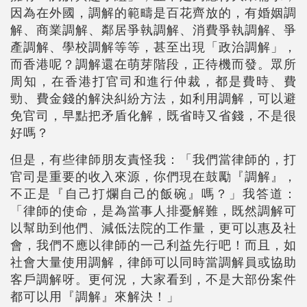
因為在外國，調解的範疇是百花齊放的，有婚姻調
解、商業調解、鄰居爭執調解、消費爭執調解、爭
產調解、學校調解等等，甚至出現「政治調解」，
而香港呢？調解還在萌芽階段，正待機而發。眾所
周知，在香港打官司和進行仲裁，都是費時、費
勁、費金錢的解決糾紛方法，如利用調解，可以避
免官司，早點把矛盾化解，既省時又省錢，不是很
好嗎？
但是，有些律師朋友責怪我：「我們當律師的，打
官司是重要的收入來源，你們現在鼓勵『調解』，
不正是『自己打爛自己的飯碗』嗎？」我答道：
「律師的使命，是為當事人排憂解難，既然調解可
以幫助到他們、減低法院的工作量，更可以惠及社
會，我們不應以律師的一己利益先行吧！而且，如
社會大量使用調解，律師可以同時當調解員或協助
客戶調解呀。更何況，大家看到，不是大部份案件
都可以用『調解』來解決！」