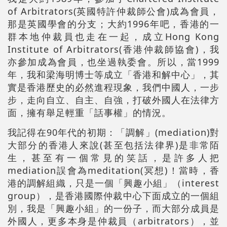
of Arbitrators(英國特許仲裁師公會)成為會員，
那是英國學會的分支；大約1996年吧，香港的一
群本地仲裁員也走在一起，成立Hong Kong
Institute of Arbitrators(香港仲裁師協會)，我
亦參加成為會員，也坐過執委會。所以，當1999
年，我和梁海明博士等成立「香港和解中心」，其
實是香港歷史的必然進程現象，我們中國人，一步
步，走向自立、自主、自強，打破外國人在法律方
面，擁有舉足輕重「話事權」的情況。
我記得在90年代的初期：「調解」(mediation)對
大部分的香港人來說(甚至包括法律界)是非常陌
生，甚至有一個常見的笑話，是許多人把
mediation誤會為meditation(冥想)！當時，香
港的調解組織，只是一個「興趣小組」（interest
group），是香港國際仲裁中心下面成立的一個組
別，我是「興趣小組」的一份子，而大部分成員是
外國人，更多本身是仲裁員（arbitrators），並