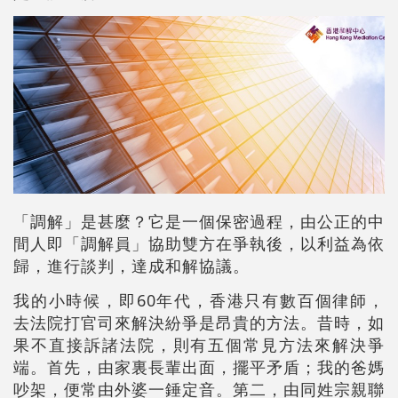
「調解」是甚麼？它是一個保密過程，由公正的中
間人即「調解員」協助雙方在爭執後，以利益為依
歸，進行談判，達成和解協議。
我的小時候，即60年代，香港只有數百個律師，
去法院打官司來解決紛爭是昂貴的方法。昔時，如
果不直接訴諸法院，則有五個常見方法來解決爭
端。首先，由家裏長輩出面，擺平矛盾；我的爸媽
吵架，便常由外婆一錘定音。第二，由同姓宗親聯