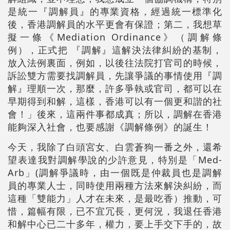
是統一『調解員』的專業資格，經過統一標準化
後，香港調解員的水平更會有保證；第二，我想草
擬一條《Mediation Ordinance》（調解條
例），正式把 『調解』這解決法律糾紛的基制，
放入法例裏面，例如，以後往法院打官司的時候，
訴訟雙方需要找調解員，先讓爭議的事情使用『調
解』理順一次，那麼，許多爭執或官司，都可以在
早期得到和解，這樣，香港可以有一個更和諧的社
會！」後來，這兩件事都成真；所以，調解在香港
能夠深入社會，也要感謝《調解條例》的誕生！
今天，我除了白頭宮女、白雲蒼狗一番之外，還希
望表達我對調解學說的少許意見，特別是「Med-
Arb」(調解爭議時，由一個既是仲裁員也是調解
員的專業人士，同時使用兩種方法來解決糾紛，而
這種「雙能力」人才在未來，是最吃香）推動，可
惜，篇幅有限，已不宜冗長，更何況，我退任香港
和解中心已二十多年，權力，要上手交下手的，故