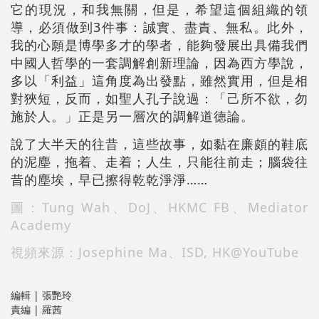
它的現況，和我無關，但是，希望這個組織的領
導，必須做到3件事：誠實、盡責、無私。此外，
我的心願是博學多才的學者，能夠發展出具備我們
中國人哲學的一套調解創新理論，因為西方學說，
多以「利益」這角度為出發點，雖然實用，但是相
對狹短，反而，如聖人孔子說過：「己所不欲，勿
施於人。」正是另一層次的調解道德論。
說了大半天的往昔，這些故事，如黏在廉頗的鞋底
的泥塵，拖着、走着；人生，只能往前走；腦袋往
昔的塵埃，早已擦得乾乾淨淨……
圖：Tung Wah、DoJ、HKMC FB、Mediator
Academy
視頻來源：Josephine Ma、ISD, HK@YouTube
編輯 | 張艷玲
責編 | 羅茜