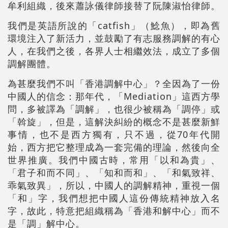
牟利組織，後來蕭詠儀律師接替了阮陳淑怡律師。
我們是英語所說的「catfish」（鯰魚），即為舊
環境注入了新活力，並鼓勵了有志服務調解的有心
人，在我們之後，各界人士相繼效法，成立了多個
調解團體。
為甚麼我們不叫「香港調解中心」？全因為了一份
中國人的信念：那年代，「Mediation」這西方學
問，多被譯為「調解」，也很少被稱為「調停」或
「斡旋」，但是，這解決糾紛的概念不是甚麼新鮮
事情，也不是西方獨有，只不過，從70年代開
始，西方把它整理成為一套完備的理論，然後向全
世界推廣。我們中國古時，常用「以和為貴」、
「君子和而不同」、「知和而和」、「和氣致祥、
乖氣致異」，所以，中國人的調解精神，重視一個
「和」字，我們想把中國人這份傳統精神放入名
字，故此，特意把組織稱為「香港和解中心」而不
是「調」解中心。