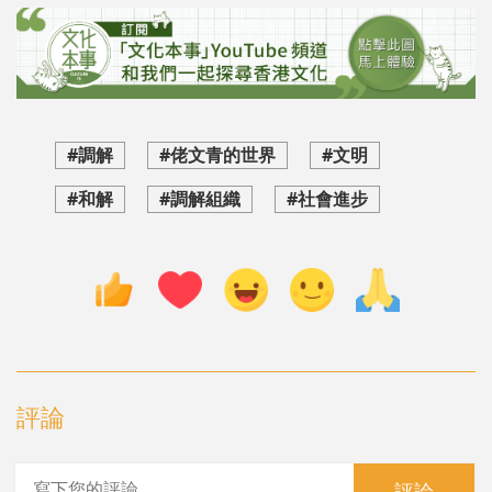
#調解
#佬文青的世界
#文明
#和解
#調解組織
#社會進步
評論
評論