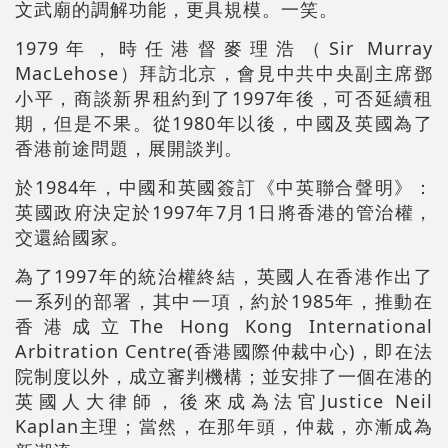
文武廟的調解功能，更具規模。一笑。
1979年，時任港督麥理浩（Sir Murray
MacLehose）拜訪北京，會見中共中央副主席鄧
小平，商談新界租約到了1997年後，可否延續租
期，但是不果。從1980年以後，中國及英國為了
香港前途問題，展開談判。
於1984年，中國和英國簽訂《中英聯合聲明》：
英國政府決定於1997年7月1日將香港的管治權，
交還給國家。
為了1997年的統治權終結，英國人在香港作出了
一系列的部署，其中一項，約於1985年，推動在
香港成立The Hong Kong International
Arbitration Centre(香港國際仲裁中心)，即在法
院制度以外，成立審判機構；並安排了一個在港的
英國人大律師，後來成為法官Justice Neil
Kaplan主理；當然，在那年頭，仲裁，亦漸成為