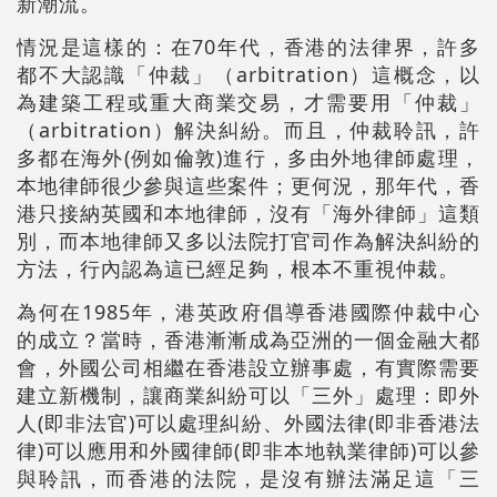
新潮流。
情況是這樣的：在70年代，香港的法律界，許多
都不大認識「仲裁」（arbitration）這概念，以
為建築工程或重大商業交易，才需要用「仲裁」
（arbitration）解決糾紛。而且，仲裁聆訊，許
多都在海外(例如倫敦)進行，多由外地律師處理，
本地律師很少參與這些案件；更何況，那年代，香
港只接納英國和本地律師，沒有「海外律師」這類
別，而本地律師又多以法院打官司作為解決糾紛的
方法，行內認為這已經足夠，根本不重視仲裁。
為何在1985年，港英政府倡導香港國際仲裁中心
的成立？當時，香港漸漸成為亞洲的一個金融大都
會，外國公司相繼在香港設立辦事處，有實際需要
建立新機制，讓商業糾紛可以「三外」處理：即外
人(即非法官)可以處理糾紛、外國法律(即非香港法
律)可以應用和外國律師(即非本地執業律師)可以參
與聆訊，而香港的法院，是沒有辦法滿足這「三