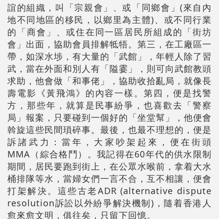
誼的組織，叫「宗親會」、或「同鄉會」(來自內
地不同地區的移民，以鄉里為主體)、或不同行業
的「商會」、或住在同一區居民所組成的「街坊
會」出面，協助會員排解牴牾。第三，在工廠區一
帶，如深水埗，有大量的「武館」，年輕人除了習
武，當在外面和別人有「隘霎」，則可向武館教頭
求助，他會做「和事佬」，協助收拾亂局，就像長
壽電影《黃飛鴻》的內容一樣。第四，便是找警
方，那些年，就算是民事紛爭，也喜歡去「警察
局」報案，只要碰到一個好的「坐堂幫」，他便會
斡旋這些民間瑣碎事。最後，也最不理想的，便是
訴諸武力：當年，大家吵架起來，便在街頭
MMA（綜合格鬥）。我記得在60年代的供水限制
期間，居民要跑到街上，在公眾水喉前，拿着大水
桶排隊等水，當婦女們一言不合，互不相讓，便會
打架解決。這些古老ADR (alternative dispute
resolution訴訟以外紛爭解決機制)，隨着香港人
愈來愈文明，俱往矣，只留下回憶。