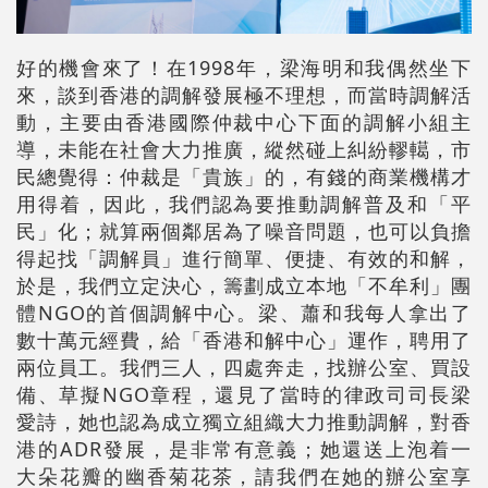
好的機會來了！在1998年，梁海明和我偶然坐下
來，談到香港的調解發展極不理想，而當時調解活
動，主要由香港國際仲裁中心下面的調解小組主
導，未能在社會大力推廣，縱然碰上糾紛轇轕，市
民總覺得：仲裁是「貴族」的，有錢的商業機構才
用得着，因此，我們認為要推動調解普及和「平
民」化；就算兩個鄰居為了噪音問題，也可以負擔
得起找「調解員」進行簡單、便捷、有效的和解，
於是，我們立定決心，籌劃成立本地「不牟利」團
體NGO的首個調解中心。梁、蕭和我每人拿出了
數十萬元經費，給「香港和解中心」運作，聘用了
兩位員工。我們三人，四處奔走，找辦公室、買設
備、草擬NGO章程，還見了當時的律政司司長梁
愛詩，她也認為成立獨立組織大力推動調解，對香
港的ADR發展，是非常有意義；她還送上泡着一
大朵花瓣的幽香菊花茶，請我們在她的辦公室享