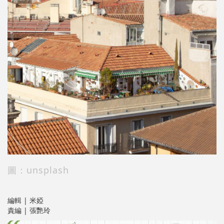
圖：unsplash
編輯 | 米婭
責編 | 張艷玲