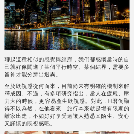
聊起這種相似的感覺與經歷，我們都感慨當時的自
己就好像闖進了某個平行時空、某個結界，需要多
留神才能分辨出迥異。
至於既視感從何而來，目前尚未有明確的機制來解
釋成因。不過，有多項研究指出，當人在疲憊、壓
力大的時候，更容易產生既視感。對此，H君倒顯
得不以為然，在他看來，旅行本來就是場有限期的
離家出走，不如好好享受這讓人熟悉又陌生、安心
又謹慎的既視感吧。