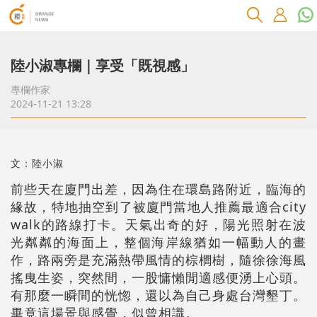
陸小淑專欄｜享受「既視感」
專欄作家
2024-11-21 13:28
文：陸小淑
前些天在廈門出差，因為住在環島路附近，臨海的
緣故，特地抽空到了被廈門當地人推薦最適合city
walk的路線打卡。天氣出奇的好，陽光照射在波
光粼粼的海面上，整個海岸線猶如一幅動人的畫
作，路兩旁是充滿熱帶風情的棕櫚樹，隨徐徐海風
搖曳生姿，突然間，一股慵懶閒適感便湧上心頭。
有那麼一瞬間的恍惚，還以為自己身處台灣墾丁。
畢竟這場景與感覺，似曾相識。