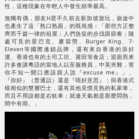
性，這種現象在年輕人中發生頻率最高。
無獨有偶，朋友H君不久前去新加坡遊玩，旅途中
也產生了這「熟口熟面」的既視感：「那些方正整
齊而千篇一律的祖屋；人們急促的步伐跟節奏；隨
處可見的星巴克、麥當勞、Burger King、7-
Eleven等國際連鎖品牌，還有來自香港的添好
運、香港也有的土司工坊、莆田等食店；迎面而來
許多會講粵語的當地人以至服務員，中英夾雜，害
你不知一開口應該跟人說『excuse me』」、
『你好』（普通話）還是『唔好意思』；與香港式
樣相似的雙層巴士，還有其他見慣見熟的私家車，
而且不用說都是右軚車；就連天氣都是那麼悶熱，
間中有雨。」