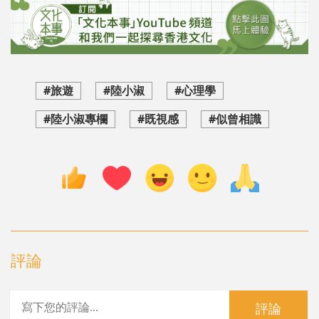
#旅遊
#陸小淑
#心理學
#陸小淑專欄
#既視感
#似曾相識
評論
評論