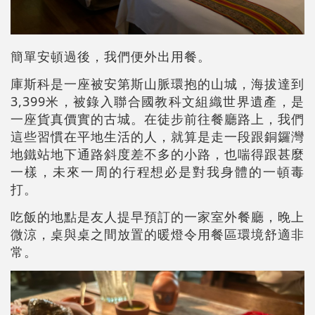
簡單安頓過後，我們便外出用餐。
庫斯科是一座被安第斯山脈環抱的山城，海拔達到
3,399米，被錄入聯合國教科文組織世界遺產，是
一座貨真價實的古城。在徒步前往餐廳路上，我們
這些習慣在平地生活的人，就算是走一段跟銅鑼灣
地鐵站地下通路斜度差不多的小路，也喘得跟甚麼
一樣，未來一周的行程想必是對我身體的一頓毒
打。
吃飯的地點是友人提早預訂的一家室外餐廳，晚上
微涼，桌與桌之間放置的暖燈令用餐區環境舒適非
常。