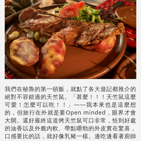
我們在秘魯的第一頓飯，就點了各大遊記都推介的
絕對不容錯過的天竺鼠。「甚麼！！！天竺鼠這麼
可愛！怎麼可以吃！！」——我本來也是這麼想
的，但旅行在外就是要Open minded，眼界才會
大開。還好最終這道烤天竺鼠可口非常，恰到好處
的油香以及外脆內軟、帶點嚼勁的外皮實在驚喜，
口感要比的話，就好像乳豬一樣。邊吃邊看著廚師