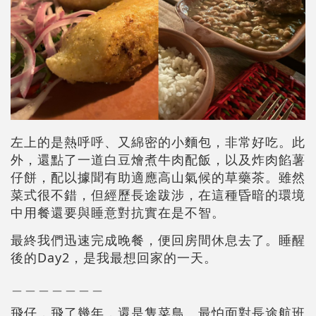
左上的是熱呼呼、又綿密的小麵包，非常好吃。此
外，還點了一道白豆燴煮牛肉配飯，以及炸肉餡薯
仔餅，配以據聞有助適應高山氣候的草藥茶。雖然
菜式很不錯，但經歷長途跋涉，在這種昏暗的環境
中用餐還要與睡意對抗實在是不智。
最終我們迅速完成晚餐，便回房間休息去了。睡醒
後的Day2，是我最想回家的一天。
＿＿＿＿＿＿＿
飛仔，飛了幾年，還是隻菜鳥。最怕面對長途航班