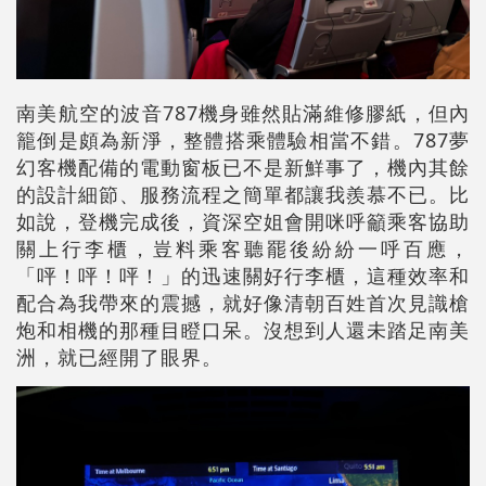
南美航空的波音787機身雖然貼滿維修膠紙，但內
籠倒是頗為新淨，整體搭乘體驗相當不錯。787夢
幻客機配備的電動窗板已不是新鮮事了，機內其餘
的設計細節、服務流程之簡單都讓我羨慕不已。比
如說，登機完成後，資深空姐會開咪呼籲乘客協助
關上行李櫃，豈料乘客聽罷後紛紛一呼百應，
「呯！呯！呯！」的迅速關好行李櫃，這種效率和
配合為我帶來的震撼，就好像清朝百姓首次見識槍
炮和相機的那種目瞪口呆。沒想到人還未踏足南美
洲，就已經開了眼界。