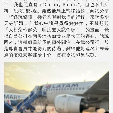
工，我也照直答了“Cathay Pacific”。但也不出所
料，他‧沒‧聽‧過。雖然他馬上轉移話題，向我分享
一些遊玩資訊，接着又聊到我們的行程、來玩多少
天等話題，但我心中還是覺得好好笑，不禁想起
「人起朵你起朵，呢度無人識你呀！」的畫面，覺
得自己公司在南美洲彷如廿八座大王的存在。話說
回來，這種組員給予的額外關注，在我公司裡一般
是尊貴會員才能得到的待遇，難得他對連名都未聽
過的友航乘客那麼用心，實在令我印象深刻。