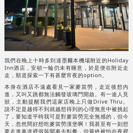
我們在晚上十時多到達墨爾本機場附近的Holiday
Inn酒店，安頓一輪仍未有睡意，於是便在附近走
走，順道探索一下有甚麼宵夜的option。
本身在酒店不遠處看見一家麥當勞，走近後想內
進，又叫又跳都無法觸發玻璃門開啟。有一途人見
狀，主動提醒我們這家店晚上只做Drive Thru。
說不定是越得不到就越想得到的心理無意中被挑起
了，要知道平時我可是對麥當勞完全無感的，但今
天，忽然間好想吃麥當勞漢堡啊！我甚至有一刻想
要走進車道裡假裝開車去點餐，但最終被怕在夜裡