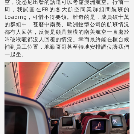
空，從悉尼出發的話還可以考慮澳洲航空。行前一
周，我試圖在FB的各大航空同業群組問航班的
Loading，可惜不得要領。離奇的是，成員破十萬
的群組中，甚麼中南美、歐洲蚊型公司的航班情況
都有人回答，反倒是頗具規模的南美航空一直處於
叫破喉嚨都沒人回覆的情況。幸而最終能在櫃台候
補到員工位置，地勤哥哥甚至特地安排調位讓我們
一起坐。