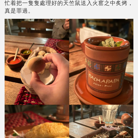
忙着把一隻隻處理好的天竺鼠送入火窰之中炙烤，
真是罪過。