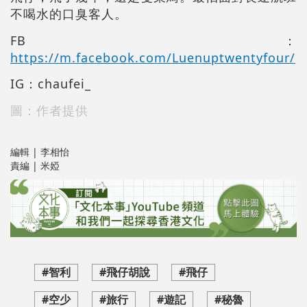
不喝水的口臭客人。
FB：
https://m.facebook.com/Luenuptwentyfour/
IG：chaufei_
圖：作者提供
編輯 | 李相怡
責編 | 米婭
#智利
#飛仔胡說
#飛仔
#空少
#旅行
#遊記
#秘魯