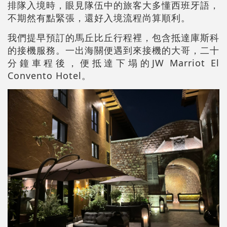
排隊入境時，眼見隊伍中的旅客大多懂西班牙語，
不期然有點緊張，還好入境流程尚算順利。
我們提早預訂的馬丘比丘行程裡，包含抵達庫斯科
的接機服務。一出海關便遇到來接機的大哥，二十
分鐘車程後，便抵達下塌的JW Marriot El
Convento Hotel。