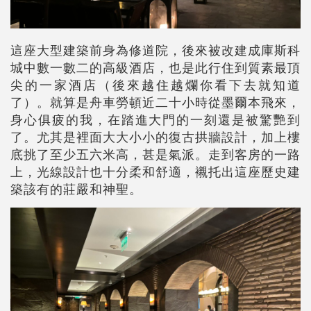
這座大型建築前身為修道院，後來被改建成庫斯科
城中數一數二的高級酒店，也是此行住到質素最頂
尖的一家酒店（後來越住越爛你看下去就知道
了）。就算是舟車勞頓近二十小時從墨爾本飛來，
身心俱疲的我，在踏進大門的一刻還是被驚艷到
了。尤其是裡面大大小小的復古拱牆設計，加上樓
底挑了至少五六米高，甚是氣派。走到客房的一路
上，光線設計也十分柔和舒適，襯托出這座歷史建
築該有的莊嚴和神聖。