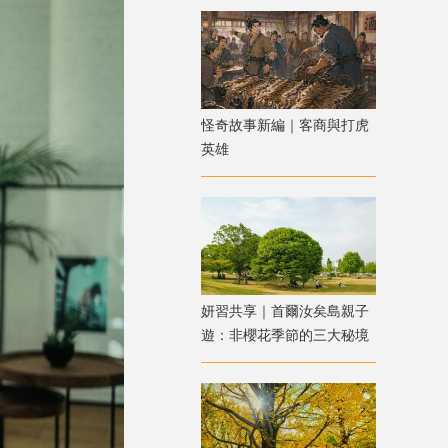
怪奇故事新編｜客商與打虎
英雄
妍習共享｜首爾汝矣島親子
遊：非櫻花季節的三大秘境