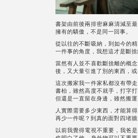
書架由前後兩排密麻麻清減至最
擁有的驕傲，不是同一回事。
從以往的不斷吸納，到如今的精
一件事的角度，我想這才是斷捨
當然有人並不喜歡斷捨離的概念
後，又大量引進了別的東西，或
這次搬家我一件家私都沒有帶走
書枱，雖然高度不就手，打字打
但還是一直留在身邊，雖然搬運
人實際需要多少東西，才能算得
再少一件呢？到真的面對四堵牆
以前我覺得電視不重要，我爸是
也明白了他，身外物可以不重要