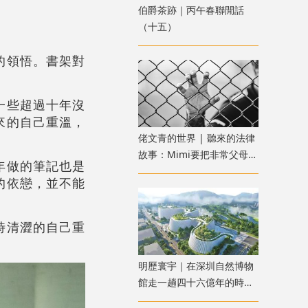
伯爵茶跡｜丙午春聯閒話
（十五）
的領悟。書架對
一些超過十年沒
來的自己重溫，
佬文青的世界 | 聽來的法律
故事：Mimi要把非常父母送
年做的筆記也是
進監獄：惡魔父母？還是邪
的依戀，並不能
惡女兒？
時清澀的自己重
明歷寰宇｜在深圳自然博物
館走一趟四十六億年的時空
之旅