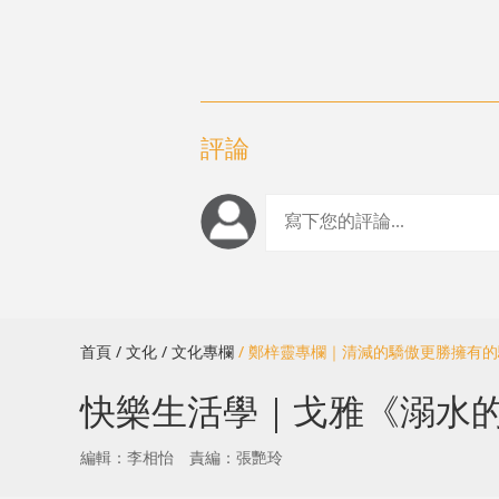
評論
首頁
/ 文化
/ 文化專欄
/ 鄭梓靈專欄｜清減的驕傲更勝擁有
快樂生活學｜戈雅《溺水
編輯：李相怡
責編：張艷玲