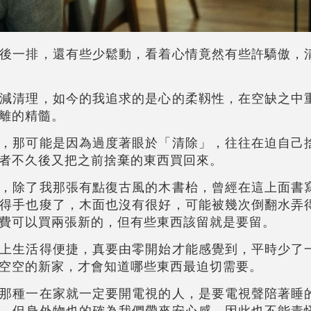
後一排，還有些少鬆動，看着心情竟然有些許驕傲，
減清理，如今的我追求的是心的柔靱性，在空缺之中
離的精髓。
，那可能是因為過度著眼於「清除」，往往在迫自己
者不久後又把之前捨棄的東西買回來。
，除了我那張有點復古風的木書枱，曾經在這上面書
得手也痠了，木面也沒有很好，可能被幾次倒翻水弄
費可以買兩張新的，但有些東西該留就是要留。
上生活得便捷，真要由零開始才能感覺到，平時少了
空空的新家，才會知道哪些東西最迫切需要。
那種一在家就一定要開電視的人，是要電視聲陪著睡
，但身外物也的確為我們帶來安心感，因此也不能責