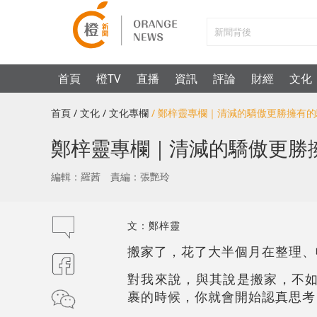
首頁
橙TV
直播
資訊
評論
財經
文化
首頁
/ 文化
/ 文化專欄
/ 鄭梓靈專欄｜清減的驕傲更勝擁有
鄭梓靈專欄｜清減的驕傲更勝
編輯：羅茜
責編：張艷玲
文：鄭梓靈
搬家了，花了大半個月在整理、
對我來說，與其說是搬家，不如
裹的時候，你就會開始認真思考