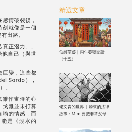
精選文章
在感情破裂後，
時刻就像是一個
沒有出路。
己真正潛力。」
伯爵茶跡｜丙午春聯閒話
留給他自己（與世
（十五）
會巨變，這些都
 Sordo），
s）。
戈雅作畫時的心
，戈雅並未打算
佬文青的世界 | 聽來的法律
言喻的情感，而
故事：Mimi要把非常父母送
可能是《溺水的
進監獄：惡魔父母？還是邪
惡女兒？