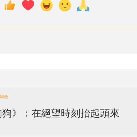
的驕傲
的狗》：在絕望時刻抬起頭來