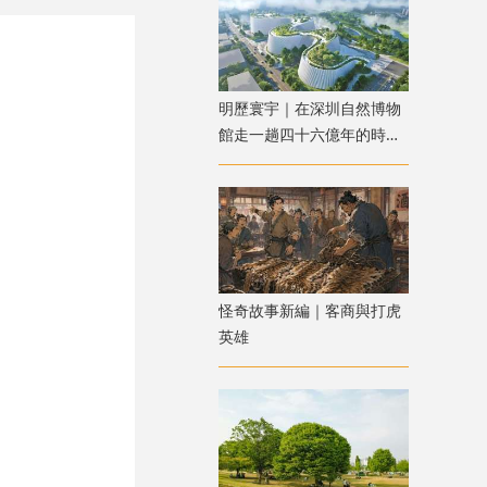
明歷寰宇｜在深圳自然博物
館走一趟四十六億年的時空
之旅
怪奇故事新編｜客商與打虎
英雄