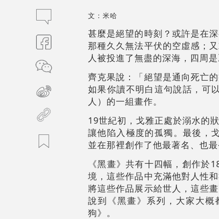
文：米哈
甚麼是絕望的時刻？或許是在深
那種久久無法平伏的空虛感；又
人被投進了無盡的深海，四周是
齊克果說：「絕望是通向死亡的
如果你讀不明白這句說話，可以先
人）的一組畫作。
19世紀初，戈雅正處於溺水的
讓他陷入極度的孤獨。最後，戈雅選
並在那裡創作了他最著名、也最令人
《黑畫》共有十四幅，創作於1
境，這些作品中充滿他對人性和
將這些作品展示給世人，這些畫
說到《黑畫》系列，大家大概
狗》。