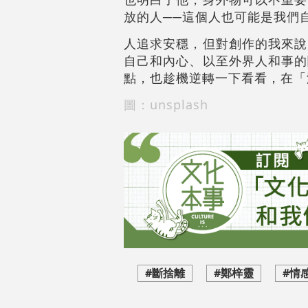
放的人──這個人也可能是我們
人追求安穩，但對創作的我來說
自己和內心、以至外界人和事的
點，也趁機逆轉一下看看，在「
圖：unsplash
#斷捨離
#鄭梓靈
#情