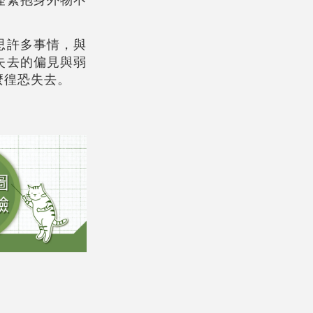
思許多事情，與
失去的偏見與弱
麼徨恐失去。