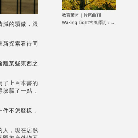
教育驚奇｜片尾曲Til
Waking Light古風譯詞：
清減的驕傲，跟
《寂靜的朋友》雜談七
重新探索看待同
捨離某些東西之
寫了上百本書的
得膨脹了一點，
一件不怎麼樣，
的人，現在居然
怪緊抱身外物不