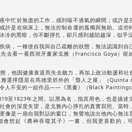
夜中忙於無盡的工作，感到喘不過氣的瞬間；或許是
或許是在病床上，無法控制命運的孤獨與無助。這些
冰冷的黑暗，你不斷掙扎，卻只感到越陷越深，似乎
疾病，一種使自我與自己疏離的狀態，無法認識到自
去看一看西班牙畫家戈雅（Francisco Goya）
狀態，他因健康衰退而失去聽力，再加上政治動盪和社
擇隱居在馬德里郊外的「聾人之屋」（Quinta del
不安的一組作品——《黑畫》（Black Painting
819至1823年之間。以黑為名，指其用色，也是描述
社會的深度失望，是戈雅內心掙扎的真實寫照。當時
更像是一扇自我對話的窗口，無聲地說出他內心無法
都會想起《農神吞噬其子》一畫，但我更喜歡的，