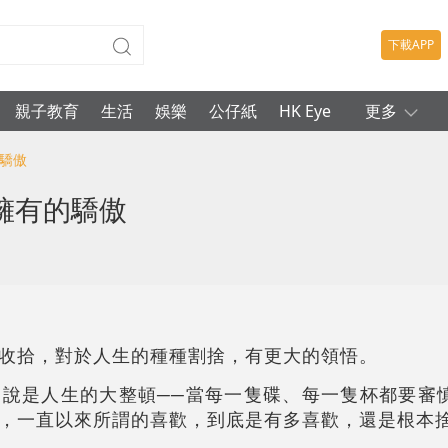
下載APP
親子教育
生活
娛樂
公仔紙
HK Eye
更多
的驕傲
擁有的驕傲
收拾，對於人生的種種割捨，有更大的領悟。
說是人生的大整頓──當每一隻碟、每一隻杯都要審
，一直以來所謂的喜歡，到底是有多喜歡，還是根本