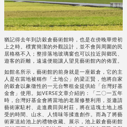
猶記得去年到訪穀倉藝術館時，也是在傍晚華燈初
上之時。樸實簡潔的外觀設計，並不會與周圍的民
居格格不入；整排落地玻璃窗也可以拉近與鄉民、
遊客的距離，遠遠便能讓人望見藝術館內的佈置。
如館名所示，藝術館的前身就是一座穀倉，它的主
人是在當地被稱作「土地公」的梁正賢，他將自家
的穀倉以象徵性的一元台幣租金提供給「台灣好基
金會」使用。如VERSE文章介紹的：「二〇一五年
時，台灣好基金會將當地的老屋修整利用，並邀請
藝術家駐村、走進農田與村莊，將在這塊土地上感
受的時間、山水、人情味等揉進創作。而為了將藝
術家送給池上的禮物收藏、展示，池上穀倉藝術館