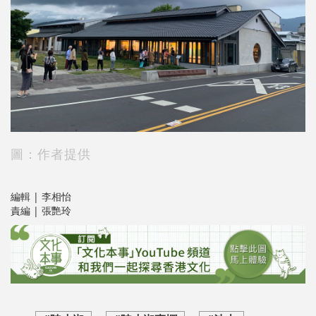
圖：作者提供
編輯 | 李相怡
責編 | 張艷玲