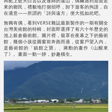
再配上藍天白雲以及連綿的遠山，偶爾遇到迎面走
來的鄉民，禮貌地打個招呼，卸下遊客的拘謹，自
在適意——所謂的「詩與遠方」便大抵如此吧。
無獨有偶，看到VERSE雜誌最新製作的一期有關全
台灣美術館的特輯，封面即選擇了有六十年歷史的
池上穀倉藝術館。圖片裡，籠罩在夜幕之下的藝術
館，幾個小孩從圓窗前奔跑而過，從窗戶望入內，
是藝術館的「鎮館之寶」、蔣勳的畫作《山醒來
了》。畫面一動一靜，妙趣橫生。