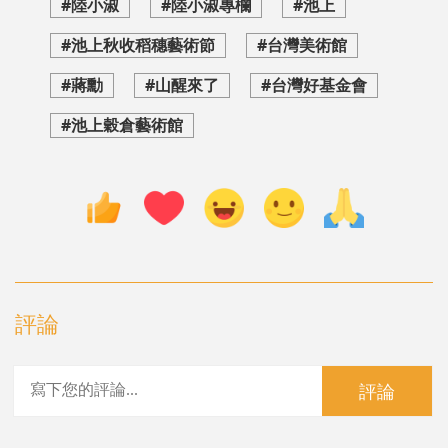
#陸小淑
#陸小淑專欄
#池上
#池上秋收稻穗藝術節
#台灣美術館
#蔣勳
#山醒來了
#台灣好基金會
#池上穀倉藝術館
評論
評論