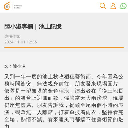
陸小淑專欄｜池上記憶
專欄作家
2024-11-01 12:35
文：陸小淑
又到一年一度的池上秋收稻穗藝術節。今年因為公
務時間衝突，無法親身前往。朋友發來現場圖片：
依舊是一望無垠的金色稻浪，演出者在「從土地長
出」的舞台上迎風而歌，儘管當天大雨滂沱，現場
仍座無虛席。朋友告訴我，從頭至尾兩個小時的表
演，觀眾無一人離席，打着傘披着雨衣，堅持看完
全場，熱情不減。看來連風雨都擋不住藝術節的魅
力。