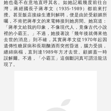
她也毫不在意地直呼其名。如她記載幾度前往台
灣，蔣經國長子蔣孝文（1935-1989）都前來打
攪。甚至飯店接線生遭到解聘，便是由於受顧媚所
囑，不肯把蔣孝文的來電轉接到她房間。她寫道：
「蔣孝文給我的印象，不像現代人，竟像古代小說
裡的小霸王。」不過，她接著說「幾年後就傳來他
去世的消息」則不確，其實蔣孝文從1970年起因
遺傳性糖尿病和長期酗酒而突然昏迷，腦力受損，
纏綿病榻，直到達1989年方才去世。顧媚蓋一時
誤解爾。不過，「小霸王」這個斷詞真可謂活龍活
現了。