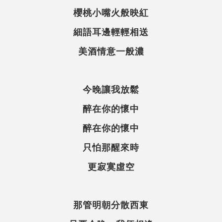
櫻桃小嘴火般映紅
細語耳邊輕輕相送
美酒情意一般濃
今晚讓我放鬆
醉在你的懷中
醉在你的懷中
只怕那醒來時
更寂寞虛空
那管明朝分散西東