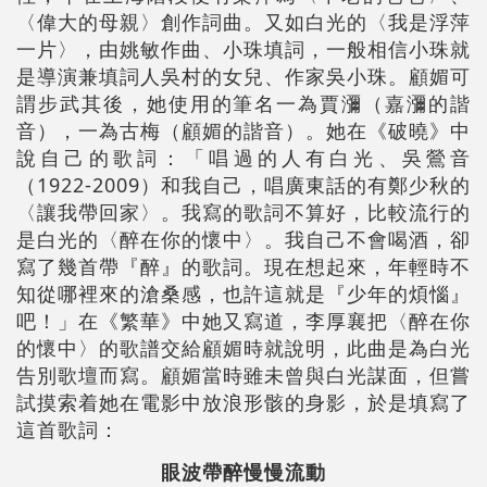
〈偉大的母親〉創作詞曲。又如白光的〈我是浮萍
一片〉，由姚敏作曲、小珠填詞，一般相信小珠就
是導演兼填詞人吳村的女兒、作家吳小珠。顧媚可
謂步武其後，她使用的筆名一為賈瀰（嘉瀰的諧
音），一為古梅（顧媚的諧音）。她在《破曉》中
說自己的歌詞：「唱過的人有白光、吳鶯音
（1922-2009）和我自己，唱廣東話的有鄭少秋的
〈讓我帶回家〉。我寫的歌詞不算好，比較流行的
是白光的〈醉在你的懷中〉。我自己不會喝酒，卻
寫了幾首帶『醉』的歌詞。現在想起來，年輕時不
知從哪裡來的滄桑感，也許這就是『少年的煩惱』
吧！」在《繁華》中她又寫道，李厚襄把〈醉在你
的懷中〉的歌譜交給顧媚時就說明，此曲是為白光
告別歌壇而寫。顧媚當時雖未曾與白光謀面，但嘗
試摸索着她在電影中放浪形骸的身影，於是填寫了
這首歌詞：
眼波帶醉慢慢流動