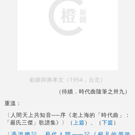
顧媚與蔣孝文（1954，台北）
（待續．時代曲隨筆之卅九
）
重溫：
〈人間天上共知音──序《老上海的「時代曲」：
「嚴氏三傑」歌譜集》〉（
上篇
）、（
下篇
）
〈
憑誰猶記，易代人間――記《楊凡的周璇