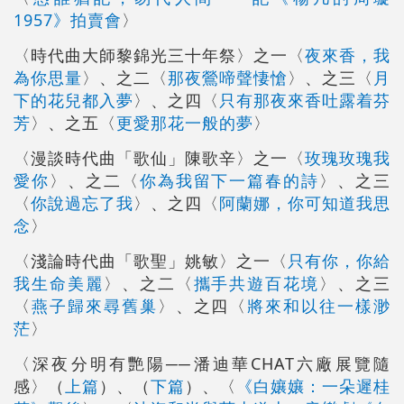
1957》拍賣會
〉
〈時代曲大師黎錦光三十年祭〉之一〈
夜來香，我
為你思量
〉、之二〈
那夜鶯啼聲悽愴
〉、之三〈
月
下的花兒都入夢
〉、之四〈
只有那夜來香吐露着芬
芳
〉、之五〈
更愛那花一般的夢
〉
〈漫談時代曲「歌仙」陳歌辛〉之一〈
玫瑰玫瑰我
愛你
〉、之二〈
你為我留下一篇春的詩
〉、之三
〈
你說過忘了我
〉、之四〈
阿蘭娜，你可知道我思
念
〉
〈淺論時代曲「歌聖」姚敏〉之一〈
只有你，你給
我生命美麗
〉、之二〈
攜手共遊百花境
〉、之三
〈
燕子歸來尋舊巢
〉、之四〈
將來和以往一樣渺
茫
〉
〈深夜分明有艷陽──潘迪華CHAT六廠展覽隨
感〉（
上篇
）、（
下篇
）、〈
《白孃孃：一朵遲桂