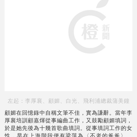
左起：李厚襄、顧媚、白光、飛利浦總裁蒲美鐘
顧媚在回憶錄中自稱文筆不佳，實為謙辭。當年李
厚襄培訓顧嘉煇從事編曲工作，又鼓勵顧媚填詞，
於是她先後為十幾首歌曲填詞。從事填詞工作的女
性，早在上海階段便有梁萍為〈不老的爸爸〉、