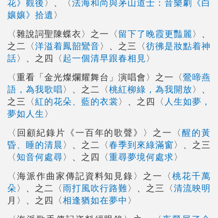
花》觀後
〉、〈
法海和尚與茅山道士：音樂劇《白
孃孃》拾遺
〉
〈雜說詞聖陳蝶衣〉之一〈
留下了晚霞更豔麗
〉、
之二〈
洋溢着鳳韶鸞音
〉、之三〈
彷彿是妝點着神
話
〉、之四〈
起一個清早跟春相見
〉
〈重看「金光燦爛耀舞台」演唱會〉之一〈
鶯啼燕
語，為我歌唱
〉、之二〈
桃紅柳綠，為我開放
〉、
之三〈
紅的花朵、藍的衣裳
〉、之四〈
人生如夢，
夢如人生
〉
〈回顧紀錄片《一百年的歌聲》〉之一〈
醒的黃
昏、睡的清晨
〉、之二〈
春季到來綠滿窗
〉、之三
〈
知音何處尋
〉、之四〈
重尋夢境何處求
〉
〈海派作曲家傳記資料知見錄〉之一〈
桃花千萬
朵
〉、之二〈
雨打風吹行路難
〉、之三〈
清流映明
月
〉、之四〈
相逢猶如在夢中
〉