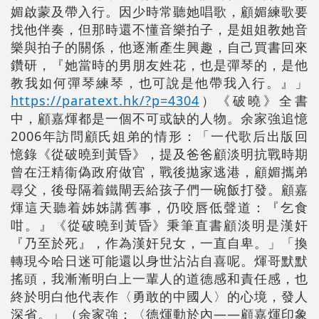
媚啟蒙及帶入行。因少時常聽她唱歌，顧媚練歌要
找他伴奏，但那時還不懂音樂拍子，是姐姐教她音
樂與拍子的關係，他逐漸產生興趣，自己買書回來
鑽研，『她當時的男朋友姓花，也是彈琴的，是他
教我如何彈琴練琴，也可說是他帶我入行。』」
https://paratext.hk/?p=4304
）《破曉》全書
中，顧嘉煇都是一個不可或缺的人物。余家強追憶
2006年訪問顧氏姐弟的情形：「一代歌后出版回
憶錄《從破曉到黃昏》，提及爸爸顧淡明抗戰時期
曾在汪精衞偽政府做官，戰後拋家逃港，顧媚攜弟
尋父，後母隔着鐵閘丟給孩子們一碗飯打發。顧嘉
煇這天聽着姊姊講舊事，仍咬唇低聲道：『乞食
咁。』《從破曉到黃昏》秉筆直書顧淡明是漢奸
『乃至於死』，作為漢奸兒女，一直自卑。」「換
轉現今哈日迷可能還以身世沾沾自喜呢。煇哥默默
搖頭，我漸漸明白上一輩人的道德感和責任感，也
終於明白他代表作〈勇敢的中國人〉的心境，發人
深省。」（余家強：〈德煇動於內——顧嘉煇印象