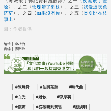
〈海派歌手傳記資料經眼錄〉之一〈
夜鶯展了金
嗓
〉、之二〈
玫瑰帶了刺杖
〉、之三〈
我愛這夜色
茫茫
〉、之四〈
如果沒有你
〉、之五〈
長夏開在枝
頭上
〉
圖：作者提供
編輯 | 李相怡
責編 | 張艷玲
#陳煒舜
#伯爵茶跡
#時代曲
#白光
#姚敏
#李厚襄
#顧媚
#從破曉到黃昏
#顧淡明