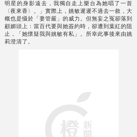
明星的身影遠去，我獨自走上樂台為她唱了一首
〈夜來香〉。」實際上，姚敏遲遲不過去一敘，大
概也是懾於「妻管嚴」的威力。但無妄之冤卻落到
顧媚頭上：當百代要與她簽約時，卻遭到葉紅的阻
止，「她懷疑我與姚敏有私」。所幸此事後來由姚
莉澄清了。