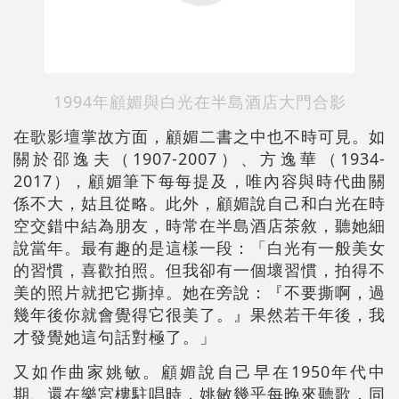
1994年顧媚與白光在半島酒店大門合影
在歌影壇掌故方面，顧媚二書之中也不時可見。如
關於邵逸夫（1907-2007）、方逸華（1934-
2017），顧媚筆下每每提及，唯內容與時代曲關
係不大，姑且從略。此外，顧媚說自己和白光在時
空交錯中結為朋友，時常在半島酒店茶敘，聽她細
說當年。最有趣的是這樣一段：「白光有一般美女
的習慣，喜歡拍照。但我卻有一個壞習慣，拍得不
美的照片就把它撕掉。她在旁說：『不要撕啊，過
幾年後你就會覺得它很美了。』果然若干年後，我
才發覺她這句話對極了。」
又如作曲家姚敏。顧媚說自己早在1950年代中
期、還在樂宮樓駐唱時，姚敏幾乎每晚來聽歌，同