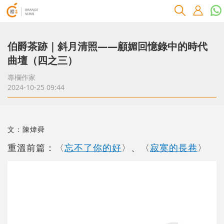
伯爵茶跡｜斜月清照――顧媚回憶錄中的時代
曲壇（四之三）
專欄作家
2024-10-25 09:44
文：陳煒舜
重溫前篇：〈
忘不了你的好
〉、〈
寂寞的長巷
〉