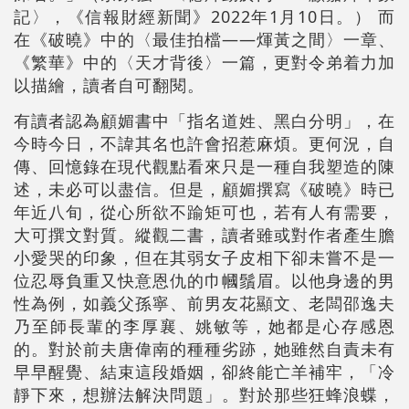
記〉，《信報財經新聞》2022年1月10日。） 而
在《破曉》中的〈最佳拍檔――煇黃之間〉一章、
《繁華》中的〈天才背後〉一篇，更對令弟着力加
以描繪，讀者自可翻閱。
有讀者認為顧媚書中「指名道姓、黑白分明」，在
今時今日，不諱其名也許會招惹麻煩。更何況，自
傳、回憶錄在現代觀點看來只是一種自我塑造的陳
述，未必可以盡信。但是，顧媚撰寫《破曉》時已
年近八旬，從心所欲不踰矩可也，若有人有需要，
大可撰文對質。縱觀二書，讀者雖或對作者產生膽
小愛哭的印象，但在其弱女子皮相下卻未嘗不是一
位忍辱負重又快意恩仇的巾幗鬚眉。以他身邊的男
性為例，如義父孫寧、前男友花顯文、老闆邵逸夫
乃至師長輩的李厚襄、姚敏等，她都是心存感恩
的。對於前夫唐偉南的種種劣跡，她雖然自責未有
早早醒覺、結束這段婚姻，卻終能亡羊補牢，「冷
靜下來，想辦法解決問題」。對於那些狂蜂浪蝶，