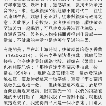
時尋求靈感。幾杯下肚，靈感驟至，就掏出紙筆把
音符記下來。他和顧媚的話題離不開時代曲，往往
流連到午夜。姚敏十分正派，從未對顧媚有輕薄之
意，因此兩人十分投契。參考姚莉自傳，謂姚敏甚
至請苦力一起喝酒，可見他身為香港百代總監，一
直通過買醉、與各色人物接觸而獲得創作靈感――
當然，不健康的生活也是他英年早逝的主因。
有趣的是，早在老上海時期，姚敏就曾暗戀李香蘭
（1920-2014）。後來李香蘭訪港拍戲，姚敏殷勤
接待，仍令姚妻葉紅頗為含酸。顧媚在《繁華》中
也有相關記錄：「那晚適逢李香蘭來港拍戲（按：
當在1954年），晚間在樂宮樓消夜，當她發現姚
敏在座，便差侍者遞來一張字條，寫着『李香蘭請
姚敏先生過枱一敘』，但姚敏遲遲不過去，於是李
香蘭親自過來邀請。眼前豔光一閃，我們的談話被
她的出現打斷了，她對我說了一聲對不起，就把姚
敏拖過去了。我覺得自己只是一個小影迷，目送大