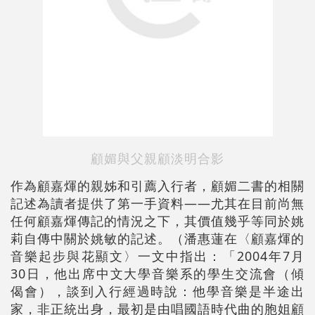
顧媚與父親顧淡明合影
作為顧嘉煇的親姊和引薦入行者，顧媚二書的相關
記述為讀者提供了第一手資料――尤其在目前尚無
任何顧嘉煇傳記的情況之下，其價值幾乎等同於姚
莉自傳中關於姚敏的記述。（潘惠蓮在〈顧嘉煇的
音樂起步與花顯文〉一文中指出：「2004年7月
30日，他出席中文大學音樂系的學生交流會（傾
偈會），談到入行經過時說：他學音樂是半途出
家，非正統出身，最初是由唱國語時代曲的胞姐顧