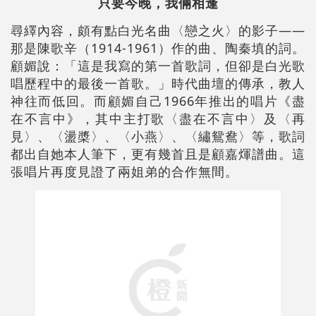
只要今晚，我倆相逢
尋繹內容，頗有點白光名曲〈戀之火〉的影子――
那是陳歌辛（1914-1961）作的曲、陶秦填的詞。
顧媚說：「這是我寫的第一首歌詞，但卻是白光歌
唱歷程中的最後一首歌。」時代曲壇的傳承，教人
神往而低回。而顧媚自己1966年推出的唱片《盡
在不言中》，其中主打歌〈盡在不言中〉及〈再
見〉、〈盪槳〉、〈小燕〉、〈繡鴛鴦〉等，歌詞
都出自她本人筆下，更有幾首且是顧嘉煇譜曲。這
張唱片再度見證了兩姐弟的合作無間。