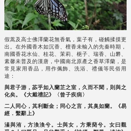
假蒿及高士佛澤蘭花無香氣，葉子有，碰觸揉摸更
出。在外國香木如沉香、檀香未輸入的先秦時期，
南國香花水仙、桂花、茉莉、梔子、瑞香、山礬、
素馨未普及的漢唐，中國南北原產之香草澤蘭，是
常見家用香品，用作佩飾、洗浴、禮儀等民俗用
途：
與君子游，苾乎如入蘭芷之室，久而不聞，則與之
化矣。《大戴禮記》〈曾子疾病〉
二人同心，其利斷金；同心之言，其臭如蘭。《易
經．繫辭上》
溱與洧，方渙渙兮。士與女，方秉蕑兮。女曰觀