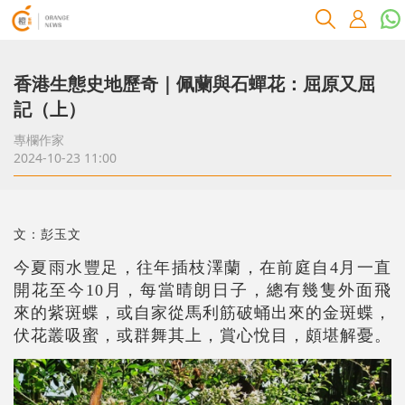
香港生態史地歷奇｜佩蘭與石蟬花：屈原又屈
記（上）
專欄作家
2024-10-23 11:00
文：彭玉文
今夏雨水豐足，往年插枝澤蘭，在前庭自4月一直
開花至今10月，每當晴朗日子，總有幾隻外面飛
來的紫斑蝶，或自家從馬利筋破蛹出來的金斑蝶，
伏花叢吸蜜，或群舞其上，賞心悅目，頗堪解憂。