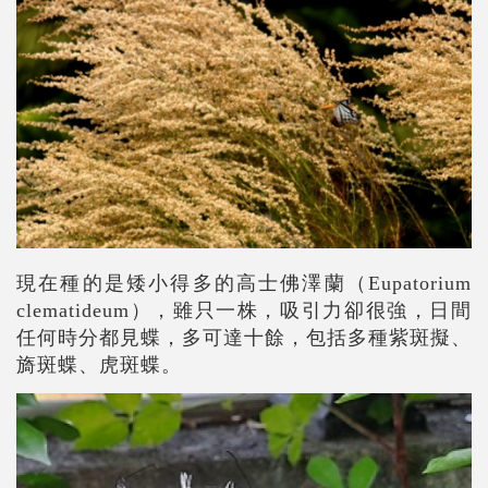
現在種的是矮小得多的高士佛澤蘭
（
Eupatorium
clematideum
）
，雖只一株，吸引力卻很強，日間
任何時分都見蝶，多可達十餘，包括多種紫斑擬、
旖斑蝶、虎斑蝶。