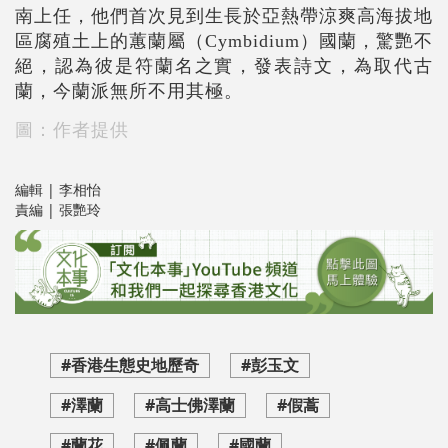
南上任，他們首次見到生長於亞熱帶涼爽高海拔地
區腐殖土上的蕙蘭屬（Cymbidium）國蘭，驚艷不
絕，認為彼是符蘭名之實，發表詩文，為取代古
蘭，今蘭派無所不用其極。
圖：作者提供
編輯 | 李相怡
責編 | 張艷玲
#香港生態史地歷奇
#彭玉文
#澤蘭
#高士佛澤蘭
#假蒿
#蘭花
#佩蘭
#國蘭