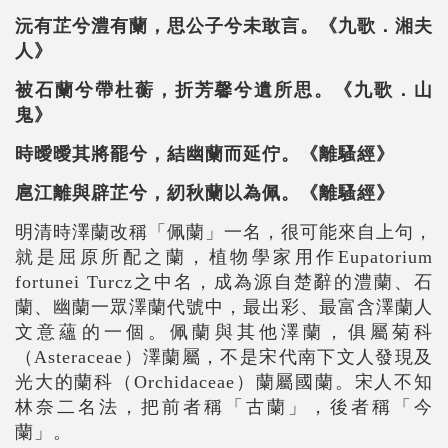
沅有芷兮澧有蘭，思公子兮未敢言。《九歌．湘夫
人》
被石蘭兮帶杜蘅，折芳馨兮遺所思。《九歌．山
鬼》
時曖曖其將罷兮，結幽蘭而延佇。《離騷經》
扈江離與辟芷兮，紉秋蘭以為佩。《離騷經》
明清時澤蘭改稱「佩蘭」一名，很可能來自上句，
就是屈原所配之蘭，植物學家用作Eupatorium
fortunei Turcz之中名，成為源自楚辭的澧蘭、石
蘭、幽蘭一眾澤蘭代號中，最出彩、最富含澤蘭人
文意蘊的一個。佩蘭與其他澤蘭，俱屬菊科
（Asteraceae）澤蘭屬，不是宋代南下文人發現及
光大的蘭科（Orchidaceae）蘭屬國蘭。宋人不知
林奈二名法，把前者稱「古蘭」，後者稱「今
蘭」。