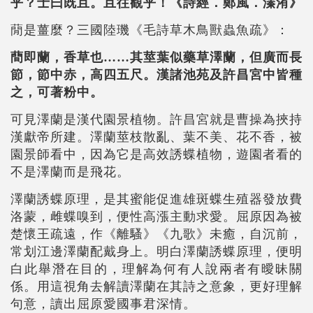
乎？士曰既且。且往觀乎！《詩經．鄭風．溱洧》
蕑是薑麼？三國陸璣《毛詩草木鳥獸蟲魚疏》：
蕳即蘭，香草也……其莖葉似藥草澤蘭，但廣而長
節，節中赤，高四五尺。漢諸池苑及許昌宮中皆種
之，可著粉中。
可見澤蘭是漢代園景植物。許昌宮就是曹操為挾持
漢獻帝所建。澤蘭莖枝散亂、葉不美、花不香，被
園景師看中，因為它是高效誘蝶植物，遊園者看的
不是澤蘭而是飛花。
澤蘭誘蝶原理，是其蜜能促進雄斑蝶生殖器發放費
洛蒙，雌蝶嗅到，便性高漲主動求愛。屈原因為被
楚懷王疏遠，作《離騷》《九歌》未癒，自沉前，
常划江邊澤蘭配戴身上。明白澤蘭誘蝶原理，便明
白此舉潛在目的，理解為何有人說兩者有曖昧關
係。用這視角去解讀澤蘭在其詩之意象，更好理解
句意，讀出屈原愛國事君深情。