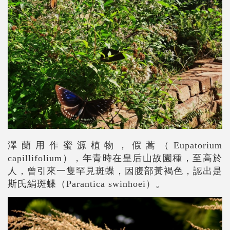
澤蘭用作蜜源植物，假蒿（Eupatorium
capillifolium），年青時在皇后山故園種，至高於
人，曾引來一隻罕見斑蝶，因腹部黃褐色，認出是
斯氏絹斑蝶
（
Parantica swinhoei
）
。