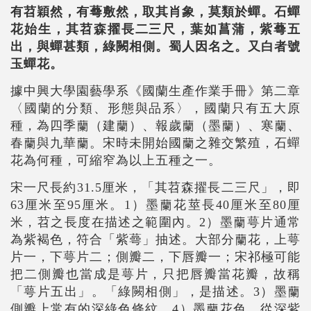
有苕穎然，有蕚敷然，取其肖象，莫類於蟬。石蟬
花始生，其苕森擢長二三尺，葉如菖蒲，紫蕚五
出，與蟬甚類，綠闕相側。蜀人因名之。又白者號
玉蟬花。
據中興大學園藝學系《國蘭生產作業手冊》第二章
〈國蘭的分類、形態與品系〉，國蘭只有五大原
種，為四季蘭（建蘭）、報歲蘭（墨蘭）、寒蘭、
春蘭與九華蘭。宋時未開始國蘭之雜交繁殖，石蟬
花為何種，可縮窄為以上五種之一。
宋一尺長約31.5厘米，「其苕森擢長二三尺」，即
63厘米至95厘米。1）墨蘭花莖長40厘米至80厘
米，苕之長度在描述之範圍內。2）墨蘭萼片通常
為紫褐色，符合「紫蕚」抽述。大部分蘭花，上萼
片一，下萼片二；側瓣二，下唇瓣一；宋祁極可能
把二側瓣也當成是萼片，只把唇瓣當花瓣，故稱
「萼片五出」。「綠闕相側」，是描述。3）墨蘭
側瓣上常有的深綠色條紋。4）墨蘭花色，從深紫