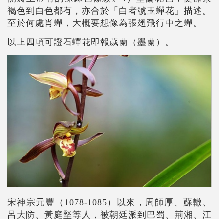
褐色到白色都有，亦合於「白者號玉蟬花」描述。
至於何處肖蟬，大概要想像為張翅飛行中之蟬。
以上四項可證石蟬花即報歲蘭（墨蘭）。
宋神宗元豐（1078-1085）以來，周師厚、蘇轍、
呂大防、黃庭堅等人，被朝廷派到巴蜀、荊湘、江