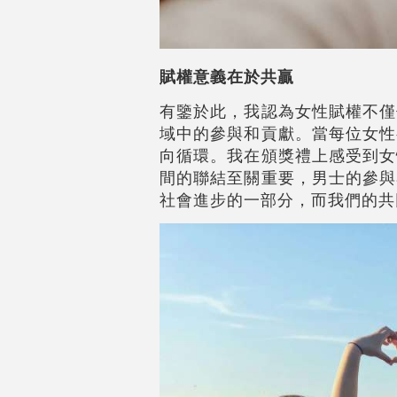
賦權意義在於共贏
有鑒於此，我認為女性賦權不僅
域中的參與和貢獻。當每位女性
向循環。我在頒獎禮上感受到女
間的聯結至關重要，男士的參與
社會進步的一部分，而我們的共