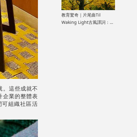
教育驚奇｜片尾曲Til
Waking Light古風譯詞：
《寂靜的朋友》雜談七
就。這些成就不
升企業的整體表
間可組織社區活