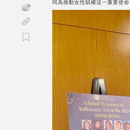
同為推動女性賦權這一重要使命