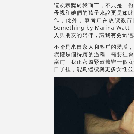
這次獲獎於我而言，不只是一份
母親和她們的孩子來說更是如此
作，此外，筆者正在攻讀教育博
Something by Mari
人與朋友的陪伴，讓我有勇氣追
不論是來自家人和客戶的愛護，
賦權是個持續的過程，需要社會
當前，我正密鑼緊鼓籌辦一個女
日子裡，能夠繼續與更多女性並肩