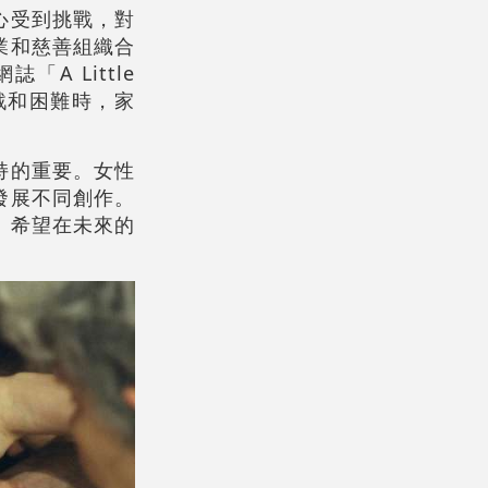
心受到挑戰，對
業和慈善組織合
 Little
挑戰和困難時，家
持的重要。女性
發展不同創作。
。希望在未來的