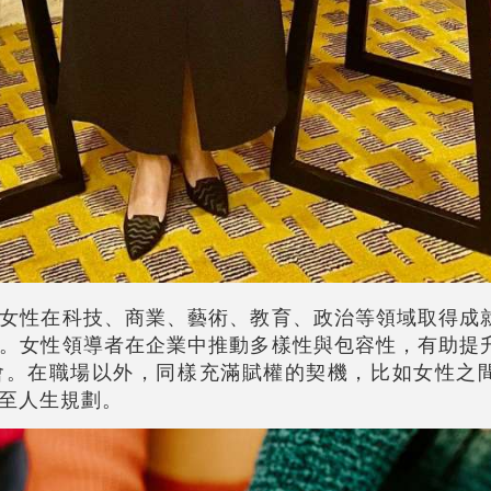
女性在科技、商業、藝術、教育、政治等領域取得成
。女性領導者在企業中推動多樣性與包容性，有助提
會。在職場以外，同樣充滿賦權的契機，比如女性之
至人生規劃。