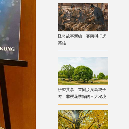
怪奇故事新編｜客商與打虎
英雄
妍習共享｜首爾汝矣島親子
遊：非櫻花季節的三大秘境