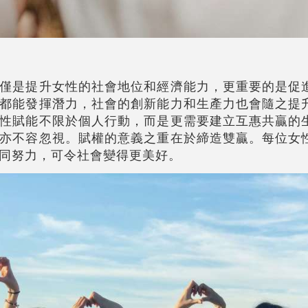
僅是提升女性的社會地位和經濟能力，更重要的是促
都能發揮潛力，社會的創新能力和生產力也會隨之提
性賦能不限於個人行動，而是更需要建立互惠共贏的
亦不容忽視。賦權的意義之重在於締造雙贏。每位女
同努力，可令社會變得更美好。