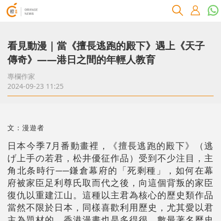
看見動漫｜當《擅長逃跑的殿下》遇上《天子
傳奇》——港日之間的年輕人教育
專欄作家
2024-09-23 11:25
文：漫遊者
日本今季7月番動畫裡，《擅長逃跑的殿下》（逃
げ上手の若君，松井優征作品）受到不少注目，主
角北条時行──鎌倉幕府的「死剩種」，如何在幕
府被家臣足利尊氏取而代之後，向這個背叛的家臣
復仇以重建江山。這種以主君為核心的歷史類作品
當然不限於日本，同樣喜歡利用歷史，尤其愛以君
主為題材的，香港漫畫也是多得很，數最著名歷史