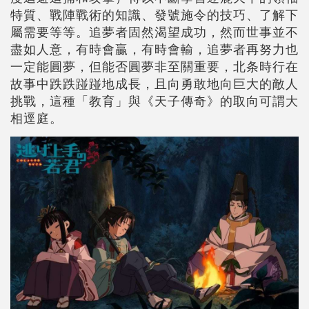
特質、戰陣戰術的知識、發號施令的技巧、了解下
屬需要等等。追夢者固然渴望成功，然而世事並不
盡如人意，有時會贏，有時會輸，追夢者再努力也
一定能圓夢，但能否圓夢非至關重要，北条時行在
故事中跌跌踫踫地成長，且向勇敢地向巨大的敵人
挑戰，這種「教育」與《天子傳奇》的取向可謂大
相逕庭。