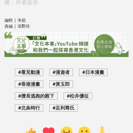
圖：作者提供
編輯 | 米婭
責編 | 張艷玲
#看見動漫
#漫遊者
#日本漫畫
#香港漫畫
#黃玉郎
#擅長逃跑的殿下
#松井優征
#北条時行
#足利尊氏