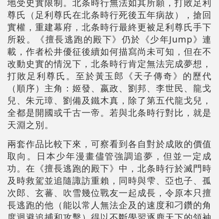
地受史實限制。北条時行無法如其所願，打敗足利
尊氏（足利尊氏在北条時行死後五年病故），搶回
實權，重建幕府，北条時行最終更被足利尊氏手下
所殺。《擅長逃跑的殿下》仍於《少年Jump》連
載，作者松井優征後續如何描寫尚未可知，但在不
改動史實的情況下，北条時行肯定無法完成夢想，
打敗足利尊氏。至於黃玉郎《天子傳奇》的歷代
（順序）主角：姬發、嬴政、劉邦、李世民、龍戈
兒、朱元璋、劉備及鐵木真，除了第五代龍戈兒，
全都是開國或千古一帝。若與北条時行對比，就是
天淵之別。
兩套作品比較下來，可察看到各自對於成敗的價值
取向。日本少年漫畫儘管強調追夢，但並一定成
功。在《擅長逃跑的殿下》中，北条時行於滅門時
及時救駕並追隨諏訪重賴，同時與雫、亞也子、孤
次郎、玄蕃、吹雪幾位戰友一起成長，令原本只擅
長逃跑的他（能以常人無法企及的速度和刁鑽的角
度迴避追捕和攻擊）得以不斷學習逐鹿天下的領袖