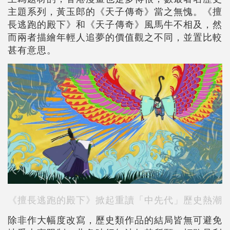
主題系列，黃玉郎的《天子傳奇》當之無愧。《擅
長逃跑的殿下》和《天子傳奇》風馬牛不相及，然
而兩者描繪年輕人追夢的價值觀之不同，並置比較
甚有意思。
《擅長逃跑的殿下》掀起重讀「中先代」歷史熱潮
除非作大幅度改寫，歷史類作品的結局皆無可避免