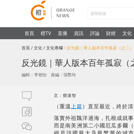
首頁
橙TV
直播
資訊
評論
財經
文化
首頁
/ 文化
/ 文化專欄
/ 反光鏡｜華人版本百年孤寂（之二）
反光鏡｜華人版本百年孤寂（
編輯：李相怡
責編：張艷玲
文：鄧達智
（重溫
上篇
）直至最近，終於清
落實外祖飄洋過海，扎根成就事
而是南美洲第二小國厄瓜多爾（Ec
經是該國最大及最繁華的城市。