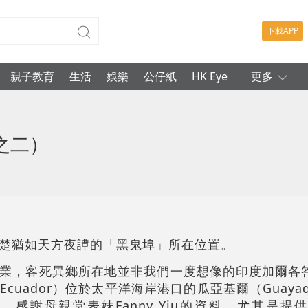
下載APP
親子教育
生活
娛樂
公仔紙
HK Eye
更多
之二）
楚猶如天方夜譚的「黑鬼埠」所在位置。
業，客死異鄉所在地並非我們一度想像的印度加爾各
uador）位於太平洋海岸港口的瓜亞基爾（Guayaq
感謝母親堂表妹Fanny Yiu的資料，尤其是提