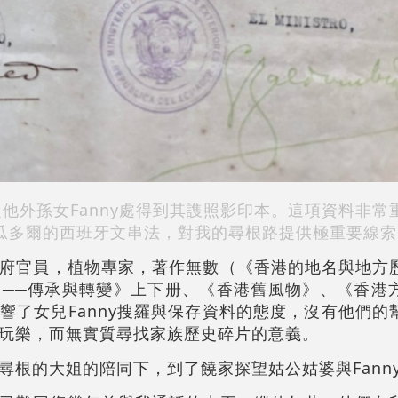
公。從他外孫女Fanny處得到其謢照影印本。這項資料非
瓜多爾的西班牙文串法，對我的尋根路提供極重要線索
府官員，植物專家，著作無數（《香港的地名與地方
──傳承與轉變》上下册、《香港舊風物》、《香港
響了女兒Fanny搜羅與保存資料的態度，沒有他們的
玩樂，而無實質尋找家族歷史碎片的意義。
尋根的大姐的陪同下，到了饒家探望姑公姑婆與Fann