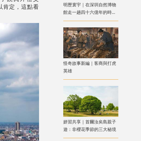
明歷寰宇｜在深圳自然博物
予以肯定，這點看
館走一趟四十六億年的時空
之旅
怪奇故事新編｜客商與打虎
英雄
妍習共享｜首爾汝矣島親子
遊：非櫻花季節的三大秘境