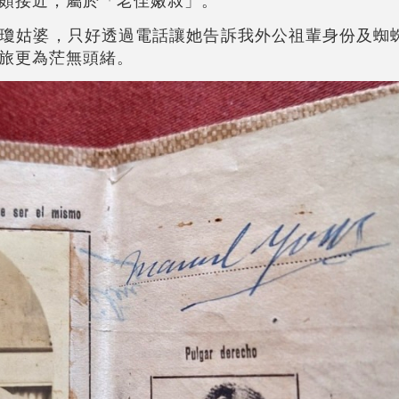
瓊姑婆，只好透過電話讓她告訴我外公祖輩身份及蜘
旅更為茫無頭緒。