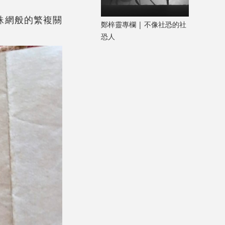
蛛網般的繁複關
鄭梓靈專欄 | 不像社恐的社
恐人