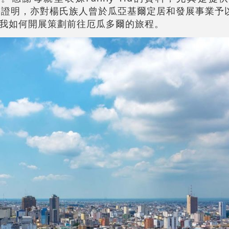
爾的身份證明，亦對楊氏族人曾於瓜亞基爾定居和發展事業
我如何開展策劃前往厄瓜多爾的旅程。