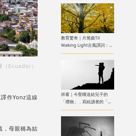
教育驚奇｜片尾曲Til
Waking Light古風譯詞：
《寂靜的朋友》雜談七
cuador）
祥看｜今聖嘆送給兒子的
作Yonz這線
「禮物」．寫給讀者的「故
事」
截，母親稱為姑