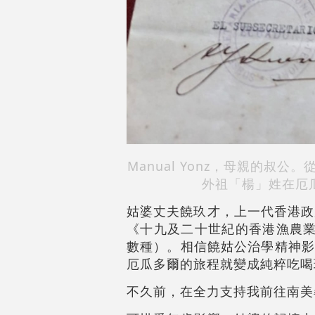
Manual Yonz，母親的叔
外祖「楊」姓在厄
姑婆丈夫饒玖才，上一代香港政
《十九及二十世紀的香港漁農業
數種）。相信饒姑公治學精神影
厄瓜多爾的旅程就變成純粹吃喝
不久前，在全力支持我前往南美