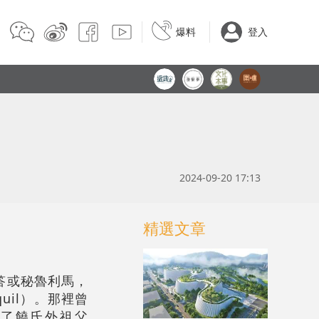
爆料
登入
2024-09-20 17:13
精選文章
答或秘魯利馬，
uil）。那裡曾
供了
饒
氏外祖父