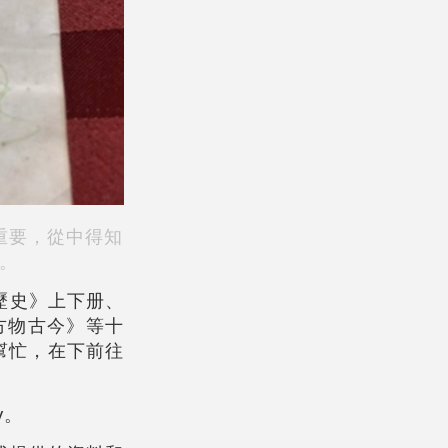
常重要，從中得知
。
歷史》上下册、
方物古今》等十
幫忙，在下前往
y。