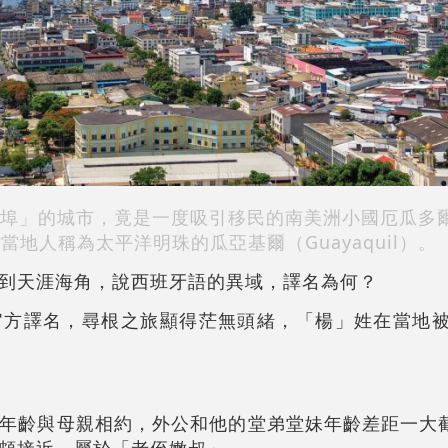
埠」的城市，竟是一度吸引移民的南美洲小國厄瓜多爾（E
當地人稱為太平洋明珠的瓜亞基爾（Guayaquil）。
到天涯海角，說西班牙語的異域，譯名為何？
方譯名，尋根之旅顯得茫無頭緒，「楊」姓在當地被譯
年齡與母親相約，外公和他的堂弟堂妹年齡差距一大
頗接近，屬於「老侄嫩叔」。