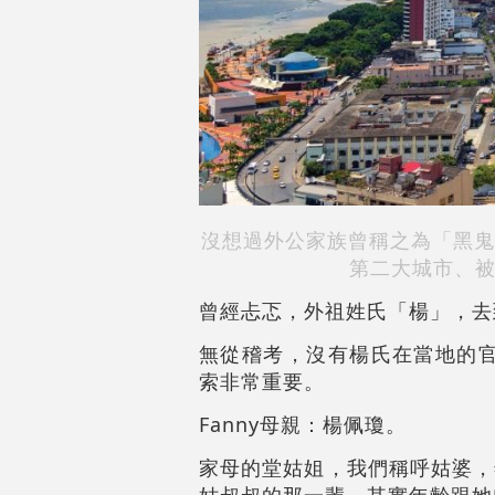
沒想過外公家族曾稱之為「黑鬼
第二大城市、被
曾經忐忑，外祖姓氏「楊」，去
無從稽考，沒有楊氏在當地的官
索非常重要。
Fanny母親：楊佩瓊。
家母的堂姑姐，我們稱呼姑婆，
姑叔叔的那一輩，其實年齡跟她