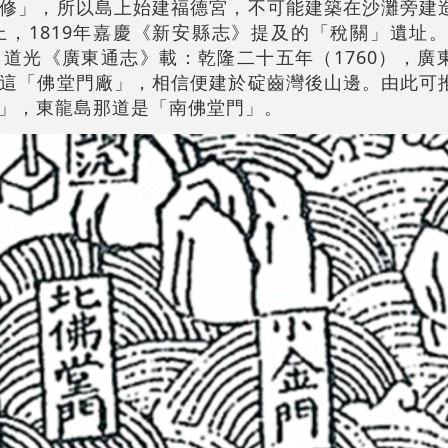
修」，所以島上始建福德宮，不可能建築在沙灘旁建
，1819年嘉慶《新安縣志》提及的「稅關」遺址。沈
道光《廣東通志》載：乾隆二十五年（1760），廣
這「佛堂門廠」，相信便建於碇齒灣後山邊。由此可
」，東龍島那道是「南佛堂門」。