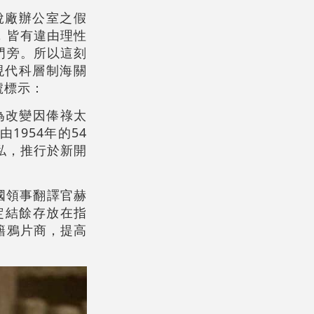
稅廠辦公室之假
，皆有違由理性
門旁。所以這刻
現代科層制海關
號標示：
為改變因俸祿太
954年的54
走私，推行於新開
英國領事翻譯官赫
規定結餘存放在指
籍鴉片商，提高