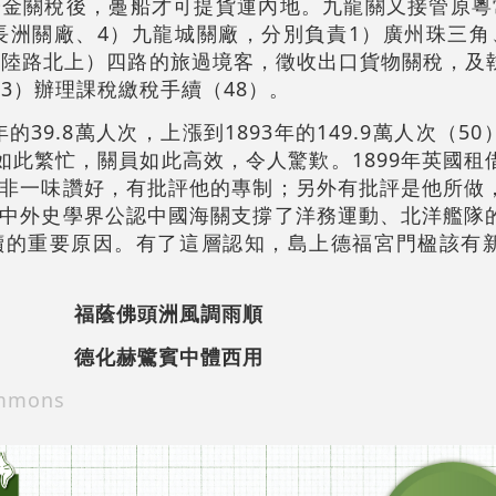
金關稅後，躉船才可提貨運內地。九龍關又接管原粵
長洲關廠、4）九龍城關廠，分別負責1）廣州珠三角
（陸路北上）四路的旅過境客，徵收出口貨物關稅，及
3）辦理課稅繳稅手續（48）。
的39.8萬人次，上漲到1893年的149.9萬人次（5
經如此繁忙，關員如此高效，令人驚歎。1899年英國
非一味讚好，有批評他的專制；另外有批評是他所做
中外史學界公認中國海關支撐了洋務運動、北洋艦隊
續的重要原因。有了這層認知，島上德福宮門楹該有
福蔭佛頭洲風調雨順
德化赫鷺賓中體西用
mmons