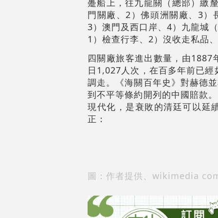
躉船上，往九龍關（總部）繳釐
門關廠、2）佛頭洲關廠、3）
3）澳門及西口岸、4）九龍城
1）檢查行李、2）沒收走私品、
四關廠旅客進出數量，由1887年
日1,027人次，在百多年前已
調走。《海關百年史》對赫德並
到不平等條約開列的中國賠款。
現代化，是衰敗的清廷可以延
正：
圖：作者提供、wikimedia co