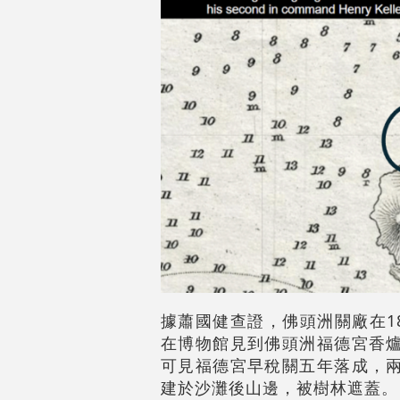
據蕭國健查證，佛頭洲關廠在189
在博物館見到佛頭洲福德宮香爐
可見福德宮早稅關五年落成，兩
建於沙灘後山邊，被樹林遮蓋。