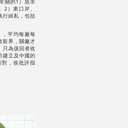
常關的1）急水
、2）東口岸、
執行緝私，包括
0），平均每廠每
租借新界，關廠才
，只為伋回者收
的建立及中國的
新對，俟批評指