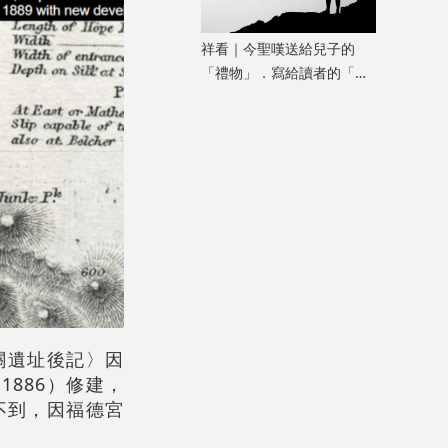
祥看｜今聖嘆送給兒子的
「禮物」．寫給讀者的「故
事」
稅關遺址後記〉因
886）修建，
不到，因福德宮