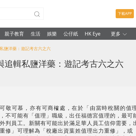
下載APP
親子教育
生活
娛樂
公仔紙
HK Eye
更多
輯私鹽洋藥：遊記考古六之六
與追輯私鹽洋藥：遊記考古六之六
ers固然可敬可慕，亦有可商榷處，在於「由當時稅關的
，不可能有「值理」職級，出任福德宮值理的，最可
外判員工。新關有可能出於滿足華人員工信仰需要，
重修」可理解為「稅廠出資葉姓值理出力重修」，或