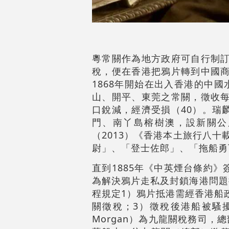
粵常關作為地方政府可自行制訂
稅，便在香港把鴉片轉到中國商
1868年開始在出入香港的中
山、開平、東莞之常關，徵收每
口銳減，經濟受損（40）。瑞
門、南丫島榕樹澳，設新關公
（2013）《香港本土旅行八
尉」、「登士佐郎」、「拖船勇
直到1885年《中英煙台條約》
為解決鴉片走私及封鎖海港問題接
程規定1）鴉片抵港需經香港船
關徵稅；3）徵稅後港船被騷擾
Morgan）為九龍關稅務司