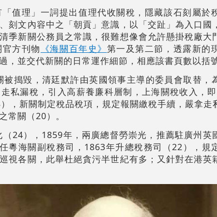
有「值理」一詞提出值理代收關稅，隱藏該石刻屬於
、刻文內容中之「朝貢」意識，以「交趾」為入口國
清季新關公務員之常識，很難想像會允許懸掛稅廠大
關官方刊物
《海關百年史》
第一及第二節，透露新的
過，並交代新關的日常運作細節，相應該書頁數以括
常關被搗毀，清廷默許由英國領事主導的委員會取替，
走私漏稅，引入高薪養廉科層制，上海關稅收入，即由1
（18），新關制定稅品稅項，規定報關繳稅手續，嚴拿
之常關（20）。
化（24），1859年，兩廣總督勞崇光，推薦駐廣州
鷺賓，任粵海關副稅務司，1863年升總稅務司（22），
巡視各關，此舉杜絕貪污半世紀有多；又針對在港英