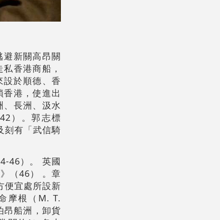
逃避新關高昂關
走私香港商船，
來設於順德、香
鎖香港，使進出
洲、長洲、汲水
42）。郭志標
及刻有「武信騎
-46）。 英國
》（46） 。章
方便宜處所設新
根（M. T.
泊昂船洲，卸貨