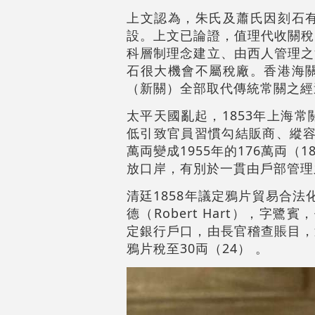
上文認為，朱氏及蕭氏因刻石
設。上文已論證，值理代收關稅
科層制理念建立、由西人管理之
石很大機會不屬稅廠。香港海
（新關）全部取代傳統常關之經
太平天國亂起，1853年上海
低引致官員習慣勾結販商、縱容
萬両變成1955年的176萬両
放口岸，有別於一貫由戶部管理
清廷1858年議定鴉片貿易合法
德（Robert Hart），字
定銀行戶口，由長官稽查賬目，
鴉片稅至30両（24） 。