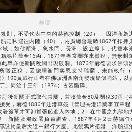
赫德
規則，不受代表中央的赫德控制（20） 。因洋商為
船走私運往內陸（40），兩廣總督瑞麟1867年扣押
國水域，如佛頭洲、急水門、長洲，設立釐卡，代替本
箱鴉片釐金16両，1871年粵常關亦來徵稅，無形封
麟此舉亦使新關稅網出現破洞。1876年赫德要求佛頭
所徵正稅，因總理衙門奕恩支持瑞麟，未能執行（
十載》190頁載行山者在佛頭洲西南角發現疑似哨站，以
丁」同治十三年（1874）古墓斷碑。
簽訂後新關正式取代常關，兼收釐金80及關稅30両（44
受，赫德1886年赴港草簽《管理香港洋藥事宜章程 
政署簽單才可卸貨躉船進入內地；2）在中國之九龍地
，新關及船政署負責調查。1887年4月2日赫德任命摩
，總部設於皇后大道中銀行大廈。此後鴉片抵港，洋舶須