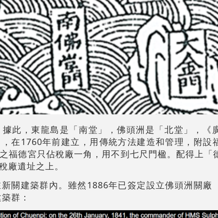
。據此，東龍島是「南堂」，佛頭洲是「北堂」，《
，在1760年前建立，用傳統方法建造和管理，附設
之福德宮只佔稅廠一角，用不到七尺門楹。配得上「
稅廠遺址之上。
新關建築群內。雖然1886年已簽定設立佛頭洲關廠
建築群：