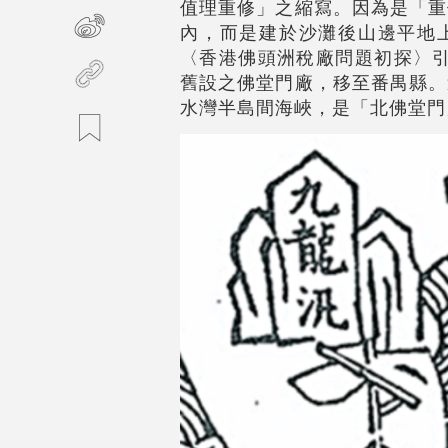
值理重修」之縮寫。因為是「重
內，而是建於沙灘後山邊平地上
〈香港佛頭洲稅廠問題初探〉引
舊設之佛堂門廠，移至番禺縣。
水灣半島間海峽，是「北佛堂門