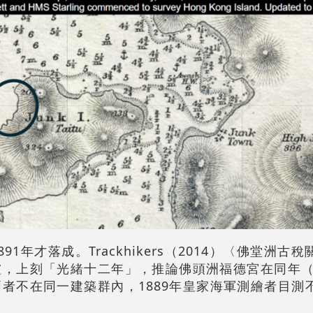
1年才落成。Trackhikers（2014）〈佛堂洲古
，上刻「光緒十二年」，推論佛頭洲福德宮在同年（1
者不在同一建築群內，1889年皇家海軍測繪者目測