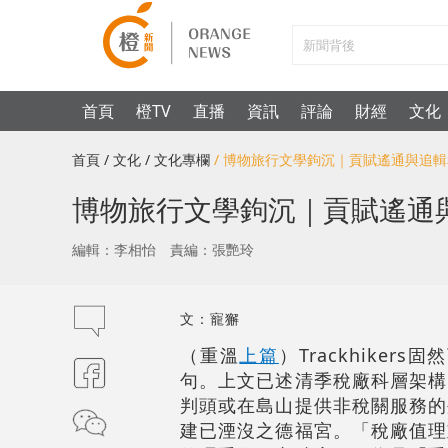
首頁
橙TV
直播
資訊
評論
財經
文化
首頁
/ 文化
/ 文化專欄
/ 博物旅行文學鉤沉｜貢賦遙通與追
博物旅行文學鉤沉｜貢賦遙通
編輯：李相怡
責編：張艷玲
文：寵獬
（重溫
上篇
）Trackhik
句。上文已述清季稅廠科層架構
判頭或在島山提供非稅關服務的
建已湮沒之德福宮。「稅廠值理