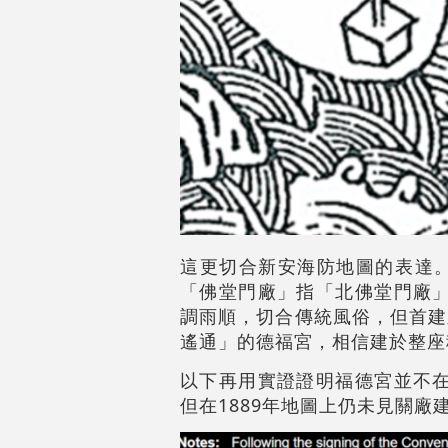
這更切合新安海防地圖的表達
「佛堂門廠」指「北佛堂門廠」
調雨順，切合傳統風俗，但首建
遙通」的德福宮，相信建於整座
以下再用實證證明福德宮並不在
但在1889年地圖上仍未見關廠