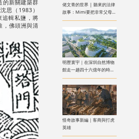
造的新關建築群
佬文青的世界 | 聽來的法律
思（1983）
故事：Mimi要把非常父母送
東追輯私鹽，將
進監獄：惡魔父母？還是邪
推，佛頭洲與清
惡女兒？
明歷寰宇｜在深圳自然博物
館走一趟四十六億年的時空
之旅
怪奇故事新編｜客商與打虎
英雄