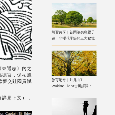
妍習共享｜首爾汝矣島親子
遊：非櫻花季節的三大秘境
廣東通志》內之
福德宮，保祐風
教育驚奇｜片尾曲Til
德懷交趾國貢賦
Waking Light古風譯詞：
《寂靜的朋友》雜談七
（詳見下文），