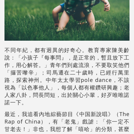
不同年紀，都有迥異的好奇心。教育專家陳美齡
說：「小孩子『每事問』，是正常的，暫且放下工
作，用心解答。」青年們到處流浪，不要取笑他們
「攞苦嚟辛」；司馬遷在二十歲時，已經行萬里
路，探索神州。中年太太學習pole dance，不該
視為「以色事他人」，每個人都有權鑽研興趣；老
人家八卦，問長問短，出於關心小輩，好歹唯唯諾
諾一下。
最近，我追看內地綜藝節目《中国新說唱》（The
Rap of China），有「老鬼」戲謔：「你一定不
甘老去！」非也，我想了解「嘻哈」的分類，甚麼