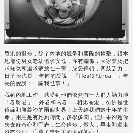
香港的退步，除了內地的競爭和國際的撞擊，跟本
地部份男女老幼追求安逸，亦有關係，大家樂於把
求知慾和追求夢放在一旁，腦袋停頓，四肢乏力；
日子流流長，年輕的愛說：「Hea得就hea！」年
長的愛說：「關我乜事！」
我到內地工作，感受到他們依然有一大群人勤力地
「卷呀卷」！外卷和內卷……相比香港，彷彿是世
俗諦和勝義諦的兩個世界！上天給我們數十年的生
命，用意是有足夠時間，多學多聞，但結果卻是你
失去好奇心和鬥志，生命停步，做人，早走和遲走
沒有分別，浪費了造物主的大好初心！