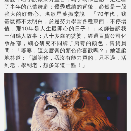
了半年的芭蕾舞劇；優秀成績的背後，必然是一股
強大的好奇心。名歌星葉振棠說：「70年代，我
甚麼都不太明白，於是努力學習各種東西，不停增
值，那10年是人生最開心的日子！」老師告訴我
一個感人故事：八十多歲的婆婆，經過百貨公司化
妝品部，細心研究不同牌子唇膏的顏色，售貨員
問：「婆婆，這支唇膏的顏色你喜歡嗎？」她溫柔
地答道：「謝謝你，我沒有能力買的，只不過，活
到老，學到老，想多知道一點！」