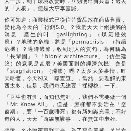
人一步，到了環境改變時，立刻使出新兵器；過去
的「人板」，便是大亨李嘉誠。
你可知道：商業模式已從往昔貨品放在商店售賣，
變化為今天的「行銷5.0」？我們天天上網接觸的
消息，產生的叫「gaslighting」（煤氣燈效
應）？地球的危機，將是「permacrisis」（持續
危機）？過時過節，收到別人的賀句，為何稱為
「長輩圖」？「bionic architecture」（仿生建
築）的意思是甚麼？美國面對的經濟危機，會是
「stagflation」（滯脹）嗎？太多太多事情，昨
天略懂，今天卻又「矇查查」，當然，要理解的東
西太多，但是，我們每天總要「採櫻桃」一下。
「吾生也有涯，而知也無涯」，我們不需要做一個
「Mr. Know All」，但是，怎樣都不要活在「空
窗期」，要「一百歲唔死」都有新知識充電；不好
奇的人，天天「西線無戰事」，在無知中老死。
聽說，名小說家東野圭吾，為了寫作靈感，足足看