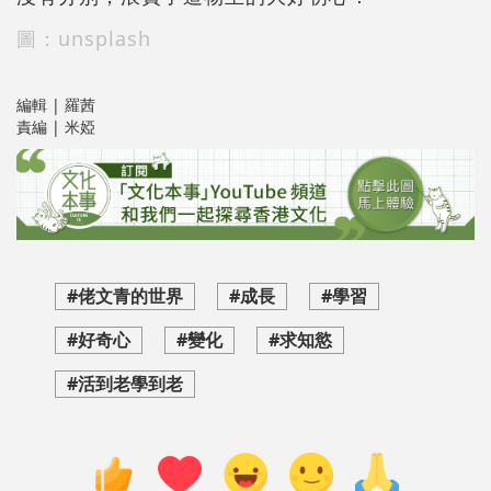
圖：unsplash
編輯 | 羅茜
責編 | 米婭
#佬文青的世界
#成長
#學習
#好奇心
#變化
#求知慾
#活到老學到老