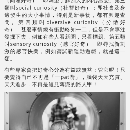
（同理好奇）：即渴望了解別人的內心感受。第三
類叫social curiosity（社群好奇）：即社會及身
邊發生的大小事情，特別是新事物，都有興趣查
問。第四類叫diversive curiosity（分散好
奇）：甚麼事情總有衝動略知一二，但是不會專注
發掘下去，例如有些人看新聞，只看標題。第五類
叫sensory curiosity（感官好奇）：即尋找新刺
激的感官快樂，例如嘗試新運動遊戲，就是這一
類。
有些專家會把好奇心分為有益或無益；管它呢！只
要覺得自己不再是「一pat嘢」，腦袋天天充實、
天天進步，不再是短見薄識的路人甲！