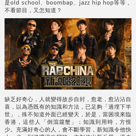
是old school、boombap、jazz hip hop等等，
不看節目，又怎知道？
缺乏好奇心，人就變得故步自封，愈老，愈沾沾自
喜，以為憑既有的知識和方法，已足夠「過埋下半
世」，殊不知道外面已經變天，於是，當困境來臨
香港，這些人「倒瀉籮蟹」；知識到用時，方恨
少。充滿好奇心的人，會不斷學習，新知識令他快