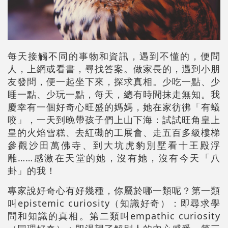
每天接觸不同的事物和資訊，遇到不懂的，便問
人，上網或看書，尋找答案。做家長的，遇到小朋
友發問，便一起坐下來，探求真相。少吃一點、少
睡一點、少玩一點，每天，總有時間抹走無知。我
慶幸有一個好奇心旺盛的媽媽，她在家彷彿「有蟻
咬」，一天到晚帶孩子們上山下海：試試旺角皇上
皇的火焰雪糕、去紅磡的工展會、走五百多級樓梯
參觀沙田萬佛寺、到大坑虎豹別墅看十王殿浮
雕……感激在天堂的她，沒有她，沒有今天「八
卦」的我！
專家說好奇心有好幾種，你屬於哪一類呢？第一類
叫epistemic curiosity（知識好奇）：即尋求學
問和知識的真相。第二類叫empathic curiosity