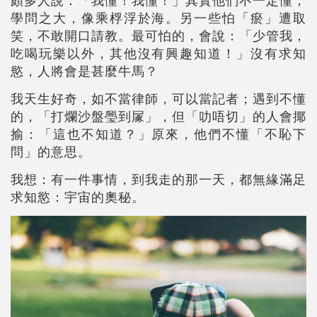
學問之大，像乘桴浮於海。另一些怕「瘀」遭取
笑，不敢開口請教。最可怕的，會說：「少管我，
吃喝玩樂以外，其他沒有興趣知道！」沒有求知
慾，人將會是甚麼牛馬？
我天生好奇，如不當律師，可以當記者；遇到不懂
的，「打爛沙盤璺到㞘」，但「叻唔切」的人會揶
揄：「這也不知道？」原來，他們不懂「不恥下
問」的意思。
我想：有一件事情，到我走的那一天，都無緣滿足
求知慾：宇宙的奧秘。