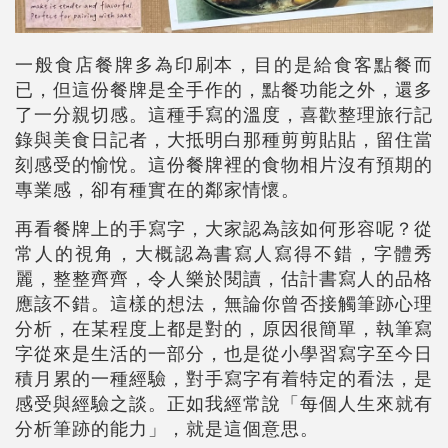
一般食店餐牌多為印刷本，目的是給食客點餐而
已，但這份餐牌是全手作的，點餐功能之外，還多
了一分親切感。這種手寫的溫度，喜歡整理旅行記
錄與美食日記者，大抵明白那種剪剪貼貼，留住當
刻感受的愉悅。這份餐牌裡的食物相片沒有預期的
專業感，卻有種實在的鄰家情懷。
再看餐牌上的手寫字，大家認為該如何形容呢？從
常人的視角，大概認為書寫人寫得不錯，字體秀
麗，整整齊齊，令人樂於閱讀，估計書寫人的品格
應該不錯。這樣的想法，無論你曾否接觸筆跡心理
分析，在某程度上都是對的，原因很簡單，執筆寫
字從來是生活的一部分，也是從小學習寫字至今日
積月累的一種經驗，對手寫字有着特定的看法，是
感受與經驗之談。正如我經常說「每個人生來就有
分析筆跡的能力」，就是這個意思。