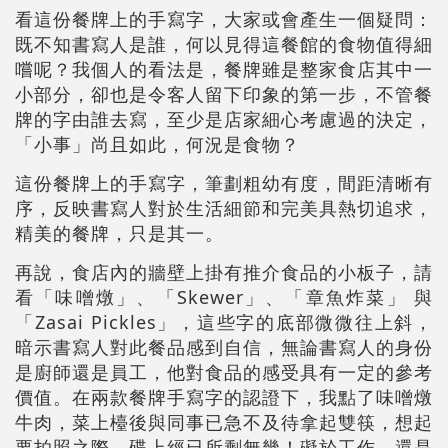
看這份餐牌上的手寫字，大家或會產生一個疑問：
既不知書寫人是誰，何以見得這餐館的食物值得細
嚐呢？我個人的看法是，餐牌雖是整家食店其中一
小部分，卻也是令客人留下印象的第一步，不管餐
牌的字由誰去寫，至少是店家細心考慮過的決定，
「小事」尚且如此，何況是食物？
這份餐牌上的手寫字，筆劃粗幼有度，間距清晰有
序，反映書寫人對於生活細節和完美具熱切追求，
精美的餐牌，只是其一。
再說，食店內的牆壁上掛有推介食品的小板子，請
看「味噌燉」、「Skewer」、「章魚炸菜」 與
「Zasai Pickles」，這些字的底部微微往上斜，
暗示書寫人對此餐品感到自信，無論書寫人的身份
是廚師還是員工，他對食品的感受具有一定的參考
價值。在兩款餐牌手寫字的認證下，我點了味噌燉
牛肉，菜上檯後與同事已急不及待拿起雙筷，想起
要拍照之際，碟上經已所剩無幾！礙於工作，還是