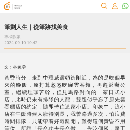
筆劃人生｜從筆跡找美食
專欄作家
2024-09-10 10:42
文：林婉雯
黃昏時分，走到中環威靈頓街附近，為的是吃個早
來的晚飯，原打算怱怱吃碗雲吞麵，再趕返辦公
室，繼續埋頭苦幹，但見馬路對面的一家日式小
店，此時仍未有排隊的人龍，雙腿似乎忘了原先雲
吞麵店的約定，隨即轉往這家小店。印象中，這小
店在午飯時候人龍特別長，我曾路過多次，怕浪費
時間排隊，只能帶着好奇離開，難得這個黃昏不用
等位，所謂「長命功夫長命做」，先吃個飯，將工