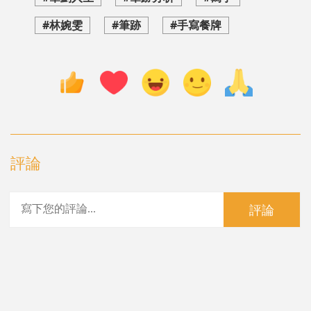
#林婉雯
#筆跡
#手寫餐牌
評論
評論