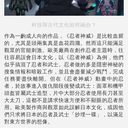
科技與古代文化如何融合？
作為一齣成人向的作品，《忍者神威》是比較血腥
的，尤其是頭兩集真是血花四濺。然而這只能滿足
觀眾的官能刺激。歐美廠商在創作忍者主題時，往
往容易誤會日本文化，以《忍者神威》為例，他們
似乎搞混了忍者和武士。忍者做的多是隱密神秘的
搜集情報和暗殺工作，並且會盡量減少戰鬥，完成
任務要盡快離開。但在《忍者神威》動畫中的忍
者，於故事進入復仇階段後變成武士：面罩和機甲
頭盔皆屬武士造型，片中大部分忍者使用長刀甚至
大太刀，這都不是講求快速方便和不顯眼的忍者所
用。歐美製作商與觀眾如此誤解日本文化，或因他
們只求將日本的忍者及武士「抄埋一碟」，以滿足
對東方世界的想像。