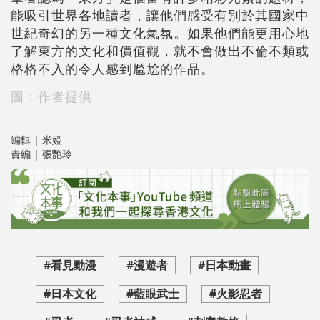
能吸引世界各地讀者，讓他們感受有別於其國家中
世紀奇幻的另一種文化氣氛。如果他們能更用心地
了解東方的文化和價值觀，就不會做出不倫不類或
格格不入的令人感到尷尬的作品。
圖：作者提供
編輯 | 米婭
責編 | 張艷玲
#看見動漫
#漫遊者
#日本動畫
#日本文化
#藍眼武士
#火影忍者