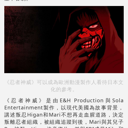
《忍者神威》可以成為歐洲動漫製作人看待日本文
化的參考。
《忍者神威》是由E&H Production與Sola
Entertainment製作，以現代美國為故事背景，
講述叛忍Higan和Mari不想再走血腥道路，決定
叛離忍者組織，被組織追蹤到後，Mari與其兒子