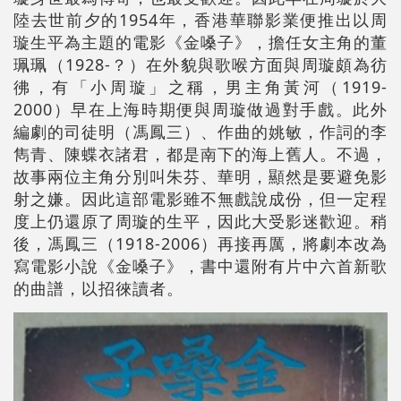
陸去世前夕的1954年，香港華聯影業便推出以周
璇生平為主題的電影《金嗓子》，擔任女主角的董
珮珮（1928-？）在外貌與歌喉方面與周璇頗為彷
彿，有「小周璇」之稱，男主角黃河（1919-
2000）早在上海時期便與周璇做過對手戲。此外
編劇的司徒明（馮鳳三）、作曲的姚敏，作詞的李
雋青、陳蝶衣諸君，都是南下的海上舊人。不過，
故事兩位主角分別叫朱芬、華明，顯然是要避免影
射之嫌。因此這部電影雖不無戲說成份，但一定程
度上仍還原了周璇的生平，因此大受影迷歡迎。稍
後，馮鳳三（1918-2006）再接再厲，將劇本改為
寫電影小說《金嗓子》，書中還附有片中六首新歌
的曲譜，以招徠讀者。