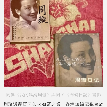
周偉《我的媽媽周璇》與周民《周璇日記》書影
周璇遺產官司如火如荼之際，香港無線電視台於