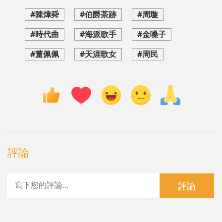
#陳煒舜
#伯爵茶跡
#周璇
#時代曲
#海派歌手
#金嗓子
#董佩佩
#天涯歌女
#周民
評論
評論