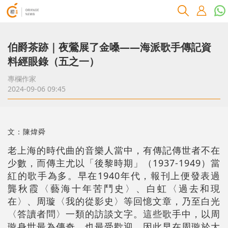
伯爵茶跡｜夜鶯展了金嗓――海派歌手傳記資
料經眼錄（五之一）
專欄作家
2024-09-06 09:45
文：陳煒舜
老上海的時代曲的音樂人當中，有傳記傳世者不在
少數，而傳主尤以「後黎時期」（1937-1949）當
紅的歌手為多。早在1940年代，報刊上便發表過
龔秋霞〈藝海十年苦鬥史〉、白虹〈過去和現
在〉、周璇〈我的從影史〉等回憶文章，乃至白光
〈答讀者問〉一類的訪談文字。這些歌手中，以周
璇身世最為傳奇，也最受歡迎。因此早在周璇於大