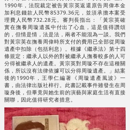
1990年，法院裁定被告黃宗英返還原告周偉本金
加利息錢款人民幣85379.36元，並須承擔本案受
理費人民幣732.28元。審判長指出：「黃宗英確
實在撫養周璇遺孤中付出了心血，這是值得讚頌
的，但情是情，法是法，兩者不能混為一談。我們
對黃宗英在撫養周偉時所支付的費用已全部從周璇
遺產中扣除（包括利息）。根據《繼承法》第十四
條規定：繼承人以外的對被繼承人撫養較多的人可
分得被繼承人的遺產。黃宗英對周璇不存在這種關
係，所以沒有法律依據可以分得周璇遺產。」結案
後的1990年，王學仁編著《周璇遺產風波》一
書，由法律出版社梓行。此書記載事件雖發生在周
璇身後，但畢竟與她生前的演藝與家庭生活有直接
關聯，因此值得研究者措意。