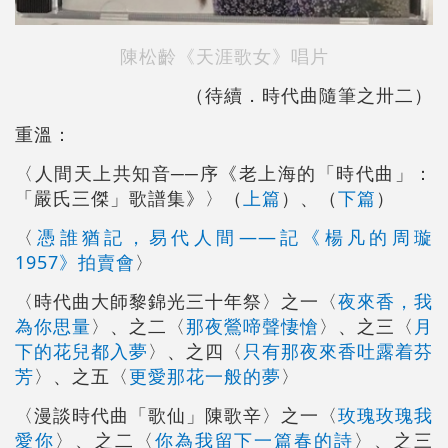
陳松齡《天涯歌女》唱片
（待續．時代曲隨筆之卅二）
重溫：
〈人間天上共知音──序《老上海的「時代曲」：
「嚴氏三傑」歌譜集》〉（
上篇
）、（
下篇
）
〈
憑誰猶記，易代人間――記《楊凡的周璇
1957》拍賣會
〉
〈時代曲大師黎錦光三十年祭〉之一〈
夜來香，我
為你思量
〉、之二〈
那夜鶯啼聲悽愴
〉、之三〈
月
下的花兒都入夢
〉、之四〈
只有那夜來香吐露着芬
芳
〉、之五〈
更愛那花一般的夢
〉
〈漫談時代曲「歌仙」陳歌辛〉之一〈
玫瑰玫瑰我
愛你
〉、之二〈
你為我留下一篇春的詩
〉、之三