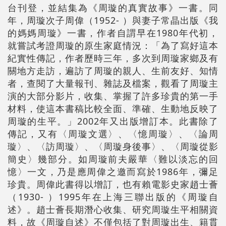
台刊登，並結集為《周璇的真實故事》一書。同
年，周璇次子周偉（1952- ）與妻子常晶出版《我
的媽媽周璇》一書，作者自謂早在1980年代初，
就嘗試考證周璇的原生家庭情況：「為了寫好這本
紀實性傳記，作者歷時三年，多次到周璇家鄉及有
關地方走訪，遍訪了周璇的親人、生前友好、知情
者，查閱了大量報刊、雜誌及檔案，觀看了周璇主
演的大部分影片，收集、掌握了許多珍貴的第一手
材料，使這本書稿比較全面、準確、生動地反映了
周璇的生平。」2002年又出版增訂本。此書除了
傳記，又有〈周璇文選〉、〈憶周璇〉、〈論周
璇〉、〈訪周璇〉、〈周璇身後事〉、〈周璇從影
簡史〉幾部分。如周璇前夫嚴華〈難以淡忘的回
憶〉一文，乃是應周偉之邀而寫於1986年，彌足
珍貴。周偉此書得以增訂，也有賴電影史家趙士薈
（1930- ）1995年在上海三聯出版的《周璇自
述》。趙士薈長期潛心收集、研究周璇生平相關資
料，故《周璇自述》不僅包括了對周璇出生、籍貫