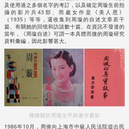
及使用過之多個名字的考訂，以及確定周璇生前拍
攝的影片共43部、而處女作是《美人恩》
（1935）等等，還收集到周璇的自述文章若干
篇、有關她的回憶和訪談數十篇。在資訊不發達的
當年，《周璇自述》可謂一本具體而微的周璇研究
資料彙編，因此影響甚大。
幾種關於周璇生平的著作書影
1986年10月，周偉向上海市中級人民法院提出民