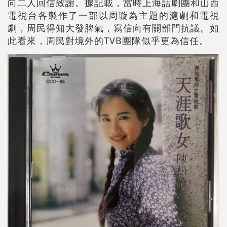
向二人回信致謝。據記載，當時上海話劇團和山西
電視台各製作了一部以周璇為主題的滬劇和電視
劇，周民得知大發脾氣，寫信向有關部門抗議。如
此看來，周民對境外的TVB團隊似乎更為信任。