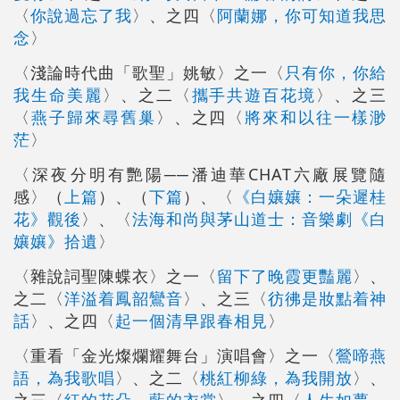
〈
你說過忘了我
〉、之四〈
阿蘭娜，你可知道我思
念
〉
〈淺論時代曲「歌聖」姚敏〉之一〈
只有你，你給
我生命美麗
〉、之二〈
攜手共遊百花境
〉、之三
〈
燕子歸來尋舊巢
〉、之四〈
將來和以往一樣渺
茫
〉
〈深夜分明有艷陽──潘迪華CHAT六廠展覽隨
感〉（
上篇
）、（
下篇
）、〈
《白孃孃：一朵遲桂
花》觀後
〉、〈
法海和尚與茅山道士：音樂劇《白
孃孃》拾遺
〉
〈雜說詞聖陳蝶衣〉之一〈
留下了晚霞更豔麗
〉、
之二〈
洋溢着鳳韶鸞音
〉、之三〈
彷彿是妝點着神
話
〉、之四〈
起一個清早跟春相見
〉
〈重看「金光燦爛耀舞台」演唱會〉之一〈
鶯啼燕
語，為我歌唱
〉、之二〈
桃紅柳綠，為我開放
〉、
之三〈
紅的花朵、藍的衣裳
〉、之四〈
人生如夢，