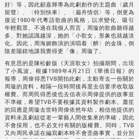
好〉等，因此顧嘉輝專為此劇創作的主題曲〈歲月
留聲〉、〈特別快車〉、〈扁舟情侶〉等，倒更為
接近1980年代粵語歌曲的風格，以求變化、吸引
年輕觀眾。不過在我個人而言，周璇的歌曲聽得越
多、對她認識越深，她的「小歌女」形象也就越淡
化。因此，周海媚飾演的演唱着〈醉〉的金珠，倒
陰差陽錯地讓我覺得更「像」周璇了。
有意思的是陳松齡版《天涯歌女》拍攝期間，出現
了小風波。根據1989年4月21日《華僑日報》的
報導，周偉得悉TVB開拍此劇，主動寄去一份關於
周璇的資料，相隔一段時間後再度去信要求收取版
權費。而周民得悉後也去信表示周偉提供的故事並
不準確，希望TVB不要根據其資料製作劇本。蕭笙
的回應是周璇去世時周偉依然年幼，相信他提供的
資料未及劇組從老一輩藝人間收集來的準確，因此
不會採用，也不必支付有關的版權費。同時，TVB
又向周民承諾在編寫劇本時不會歪曲事實，並分別