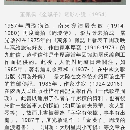
董佩佩《金嗓子》電影小說（1954）
1957年周璇病逝，南來導演屠光啟（1914-
1980）再度籌拍《周璇傳》。影片雖未拍成，屠
光啟卻在1975年的《萬象》雜誌上發表了周璇晚
年寫給旅港好友、作曲家李厚襄（1916-1973）的
九封信，這輯信件是李厚襄當年因協助屠氏編劇工
作而提供的。此後，人們對周璇日漸關注，如
1985年，著名編劇余雍和（1937- ）在中國文聯
出版《周璇外傳》，是大陸在文革後介紹周璇生平
的首部傳記。1986年，作家沈寂（1924-2016）
在陝西人民出版社梓行傳記文學作品《一代歌星周
璇》。此書既運用了作者早年累積的資料，也有後
來對一些當事人的採訪（如周璇前夫嚴華、友人劉
琴等），故而此書被譽為「字字有依據，事事有出
處」。1987年，屠光啟遺作〈「金嗓子」周璇的
血淚遺書〉、〈周璇：大明星與小可憐〉等文章在