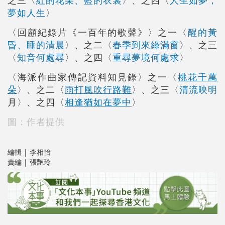
夢如人生
〉
〈回顧紀錄片《一百年的歌聲》〉之一〈
醒的黃
昏、睡的清晨
〉、之二〈
春季到來綠滿窗
〉、之三
〈
知音何處尋
〉、之四〈
重尋夢境何處求
〉
〈海派作曲家傳記資料知見錄〉之一〈
桃花千萬
朵
〉、之二〈
雨打風吹行路難
〉、之三〈
清流映明
月
〉、之四〈
相逢猶如在夢中
〉
圖：作者提供
編輯 | 李相怡
責編 | 張艷玲