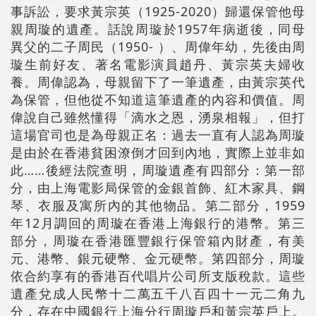
事訴訟，要求黃宗英（1925-2020）歸還保管他母
親周璇的遺產。話說周璇於1957年病逝後，同母
異父的二子周民（1950- ）、周偉年幼，先後由周
璇生前好友、著名電影演員趙丹、黃宗英夫婦收
養。周偉認為，母親留下了一筆遺產，由黃宗英代
為保管，但他從不知道這筆遺產的內容和價值。周
偉說自己雖然懂得「滴水之恩，湧泉相報」，但打
這場官司也是為母親正名：過去一直有人認為周璇
是由於在香港貧困潦倒才回到內地，實際上並非如
此……後經法院查明，周璇遺產有四部分：第一部
分，由上海電影局保管的金銀首飾、紅木家具、鋼
琴、衣服及寓所內的其他物品。第二部分，1959
年12月調回的周璇在香港上海銀行的港幣。第三
部分，周璇在香港匯豐銀行保管箱內財產，有美
元、港幣、銀元硬幣、金元硬幣。第四部分，周璇
依合約享有的香港百代唱片公司所支版稅款。這些
遺產兌成人民幣十二萬五千八百四十一元二角九
分，存在中國銀行上海分行周璇戶和黃宗英戶上。