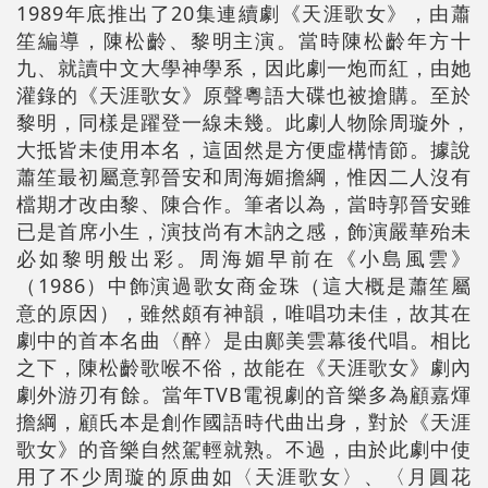
1989年底推出了20集連續劇《天涯歌女》，由蕭
笙編導，陳松齡、黎明主演。當時陳松齡年方十
九、就讀中文大學神學系，因此劇一炮而紅，由她
灌錄的《天涯歌女》原聲粵語大碟也被搶購。至於
黎明，同樣是躍登一線未幾。此劇人物除周璇外，
大抵皆未使用本名，這固然是方便虛構情節。據說
蕭笙最初屬意郭晉安和周海媚擔綱，惟因二人沒有
檔期才改由黎、陳合作。筆者以為，當時郭晉安雖
已是首席小生，演技尚有木訥之感，飾演嚴華殆未
必如黎明般出彩。周海媚早前在《小島風雲》
（1986）中飾演過歌女商金珠（這大概是蕭笙屬
意的原因），雖然頗有神韻，唯唱功未佳，故其在
劇中的首本名曲〈醉〉是由鄺美雲幕後代唱。相比
之下，陳松齡歌喉不俗，故能在《天涯歌女》劇內
劇外游刃有餘。當年TVB電視劇的音樂多為顧嘉煇
擔綱，顧氏本是創作國語時代曲出身，對於《天涯
歌女》的音樂自然駕輕就熟。不過，由於此劇中使
用了不少周璇的原曲如〈天涯歌女〉、〈月圓花