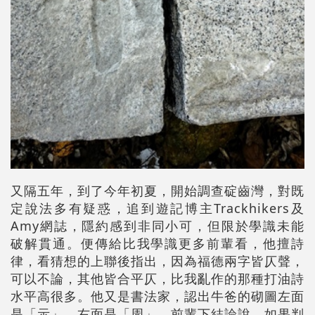
又隔五年，到了今年初夏，開始調查碇齒灣，對既
定說法多有疑惑，追到遊記博主Trackhikers及
Amy網誌，隱約感到非同小可，但限於學識未能
破解貫通。便傳給比我學識更多前輩看，他擅詩
律，看猜想的上聯後指出，因為福德兩字皆仄聲，
可以不論，其他皆合平仄，比我亂作的那種打油詩
水平高很多。他又是書法家，認出牛爸的砌圖左面
是「示」，右面是「周」。前輩下結論說，如果判