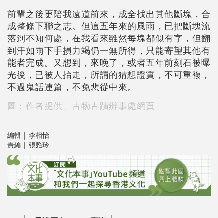
前輩之後更陪我遠道前來，成全找出其他斷塊，合
成整條下聯之志。但這五年來的風雨，已把斷塊流
落到不知何處，在我看來雖然每塊都似有字，但翻
到汗如雨下手損力竭仍一無所得，只能寄望其他有
能者完成。又想到，來晚了，或者五年前刻石被曝
光後，已被人抬走，所謂的猜想證實，不可重複，
不過鬼話連篇，不免悲從中來。
圖：作者提供、古物古蹟辦事處網頁
編輯 | 李相怡
責編 | 張艷玲