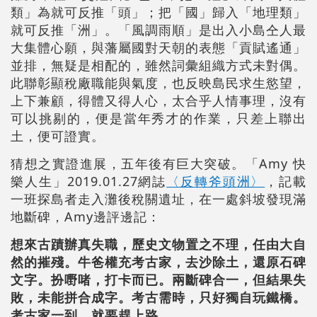
類」為就可反推「頭」；把「國」歸入「地理類」
就可反推「洲」。「風調雨順」是出入小島仝人最
大集體心願，與藩屬國對天朝的表態「貢賦遙通」
並排，無疑是相配的，雖然詞彙組織方式未對偶。
此聯彰顯稅廠職能與氣度，也反映島民求生慾望，
上下兼顧，得體又得人心，太合乎人情事理，沒有
可以挑剔的，便是當年秀才的作業，只差上聯出
土，便可證實。
猜想之實證進展，五年後有巨大突破。「Amy 快
樂人生」2019.01.27網誌
〈反轉斧頭洲〉
，記載
一班探島者走入灘後稅關遺址，在一處斜坡發現滿
地斷碑，Amy邊評邊記：
想來古蹟辦真失職，歷史文物置之不理，任由大自
然的摧殘。牛爸權充考古家，去沙除土，還原石碑
文字。扮嘢啫，打卡而已。兩斷碑合一，但結果失
敗，未能拼合成字。考古需時，只好獨自玩鐵橋。
考古家一到，就要趕上路。