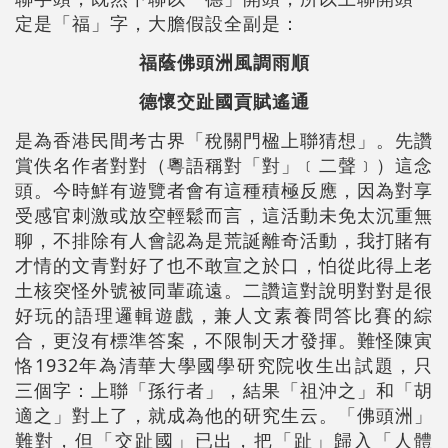
定是「福」字，大膽假設全副是：
福蔭佛頭洲風調雨順
德懷交趾國貢賦遙通
是為香港民間考古界「稅關門楹上聯猜想」。先讚
賞佚名作者對對（粵語稱對「對」﹝二聲﹞）這念
頭。今時鮮有遊覽者會有這種積極反應，因為對享
受感官刺激或放空輕鬆而言，這活動未免太沉重無
聊，不排除有人會認為是荒誕離奇活動，我打賭有
才情的文青對好了也不敢宣之於口，怕從此得上老
土核突怪外號被同輩疏遠。二讚這對說明對對是很
好玩的語理邏輯遊戲，兼人文素養問答比賽的綜
合，更沒有標準答案，不限制天才發揮。難怪陳寅
恪1932年為清華大學國學研究院收生出試題，只
三個字：上聯「孫行者」，結果「祖沖之」和「胡
適之」對上了，就成為他的研究生云。「佛頭洲」
難對，但「交趾國」已出，把「趾」歸入「人體