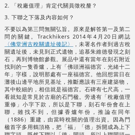
2. 「稅廠值理」肯定代關員徵稅釐？
3. 下聯之下落及內容如何？
不要以為第三問無關弘旨。原來是解答第一及第二
問的關鍵。Trackhikers 2014年4月20日網誌
〈佛堂洲古稅關遺址後記〉
，未署名作者到過古稅
關遺址後，未見到正式遺物，追慕朱維德發現之刻
石，再到博物館參觀。展品中還有當年在刻石附近
找到的一隻香爐，上有「佛頭洲福德宮．光緒十二
年」字樣，說明那處有一座福德宮。他回想當日在
灘後山邊平地所見基址，推斷應該有三座建築物，
其中較細的，相信就是福德宮。石碑有七尺高，一
看就知是常見於古廟的石門楹。旁邊有「稅廠值理
重修」小字下款，所以是下聯，刻石年份會在上
聯，雖找不到，但據香爐年份，推論在同年
（1886）重建，由當時稅關的值理出資。因為門
楹首字多用鶴頂格，把「福」「德」拆開成為上下
聯字頭，既然下聯以「德」開頭，所以上聯開頭一