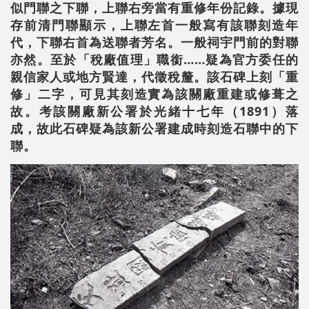
似門聯之下聯，上聯右旁當有重修年份記錄。據現
存前清門聯顯示，上聯左首一般寫有該聯刻造年
代，下聯右首為送聯者芳名。一般祠宇門前的對聯
亦然。至於「稅廠值理」職銜……疑為官方委任的
親信家人或地方賢達，代徵稅釐。該石碑上刻「重
修」二字，可見其刻造實為該關廠重建或修葺之
故。考該關廠新公署於光緒十七年（1891）落
成，故此石碑疑為該新公署建成時刻造石聯中的下
聯。