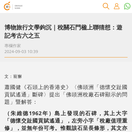
博物旅行文學鉤沉｜稅關石門楹上聯猜想：遊
記考古六之五
專欄作家
2024-09-03 10:39
文：寵獬
蕭國健《石頭上的香港史》〈佛頭洲「德懷交趾國
貢賦遙通」斷碑〉提出「佛頭洲稅廠石碑顯示的問
題」暨解答：
（朱維德1962年）島上發現的石碑，其上大字
「德懷交趾國貢賦遙通」，左旁小字「稅廠值理重
修」，並無年份可考。惟觀該石呈長條形，其文亦