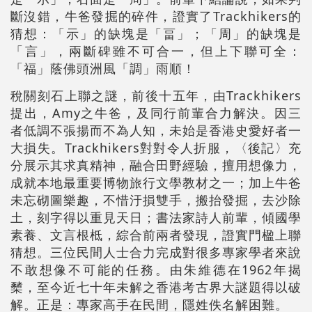
斷沒錯，牛爸發掘的碎件，證實了Trackhikers的
猜想：「示」的缺塊是「畐」；「周」的缺塊是
「言」，兩斷碑雖不可合一，但上下聯可全：
「福」蔭佛頭洲風「調」雨順！
稅關刻石上聯之謎，前後十五年，由Trackhikers
提出，Amy之牛爸，及同行前輩合力解決。因三
者低調不張揚而不為人知，未始是香港史愛好者一
大損失。Trackhikers對對令人折服，〈後記〉充
分展示其求真精神，融合田野經驗，擅用想像力，
成就本地最重要博物旅行文學教材之一；加上牛爸
未忘砌圖樂趣，不惜汙損雙手，搬抬發掘，去沙除
土，刻字得以重見天日；書法家詩人前輩，傾國學
素養、文言根柢，綜合前兩者發現，證實門楹上聯
猜想。三位民間人士合力完成對很多專家學者來說
不敢想像不可能的任務。由朱維德在1962年揭
櫫，至今近七十年未解之香港考古界大謎題得以破
解。正是：專家高手在民間，隱姓佚名解困難。