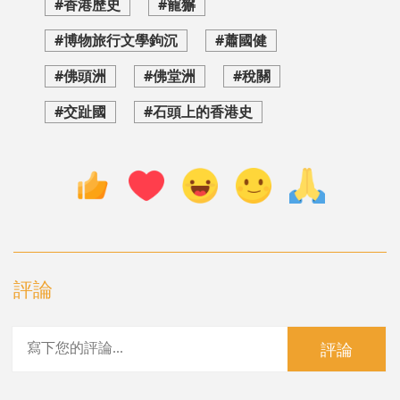
#香港歷史
#寵獬
#博物旅行文學鉤沉
#蕭國健
#佛頭洲
#佛堂洲
#稅關
#交趾國
#石頭上的香港史
評論
評論