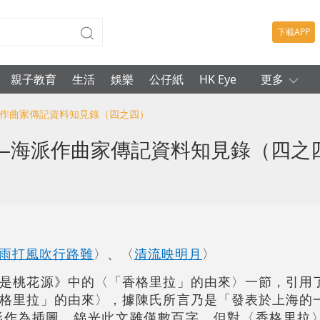
下載APP
親子教育
生活
娛樂
公仔紙
HK Eye
更多
派作曲家傳記資料知見錄（四之四）
―海派作曲家傳記資料知見錄（四之
雨打風吹行路難
〉、〈
清流映明月
〉
是桃花源》中的〈「香格里拉」的由來〉一節，引用
格里拉」的由來〉，據陳氏所言乃是「發表於上海的
影作為插圖。錦光此文雖僅數百字，但對〈香格里拉