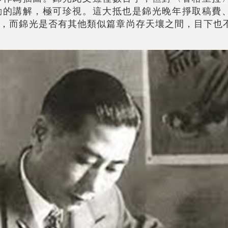
動的講解，極可珍視。這大抵也是錦光晚年掙取稿費
，而錦光是否有其他類似篇章尚存天壤之間，目下也