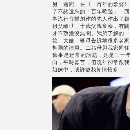
另一邊廂，在《一百年的歌聲》
了不該遺忘的「百年歌聲」︰回
事流行音樂創作的先人作出了頗
祖父離世，十歲父親棄養，有關
才不致湮沒無聞。我所了解的一
媳、大嫂，婆母告訴她很多老家
舞團的演員。二姑母與我家同住
舊事是經常的話題，她是三十
向，平時寡言，但晚年卻常跟我
姐妹中，或許數我知情較多。」