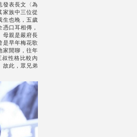
誌發表長文〈為
其家族中三位從
我生也晚，五歲
全憑口耳相傳，
。母親是嚴府長
曾是早年梅花歌
她家閒聊，往年
三叔性格比較內
。故此，眾兄弟