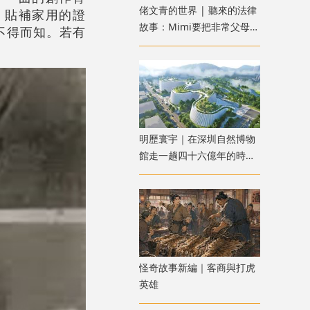
佬文青的世界 | 聽來的法律
、貼補家用的證
故事：Mimi要把非常父母送
不得而知。若有
進監獄：惡魔父母？還是邪
惡女兒？
明歷寰宇｜在深圳自然博物
館走一趟四十六億年的時空
之旅
怪奇故事新編｜客商與打虎
英雄