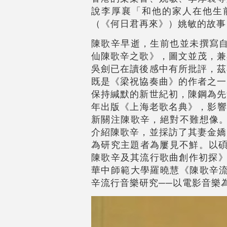
說李厚襄「和他的家人在他生
（《何日君再來》）姚敏的故事
陳歌辛早逝，生前也並未撰寫自
仙陳歌辛之歌》，圖文並茂，兼
吳劍已在讀後感中有所批評，茲
既是《梁祝協奏曲》的作者之一
保持緘默的新世紀初，陳鋼為先
年出版《上海老歌名典》，影響甚大。
新關注陳歌辛，絕對不難想像。
介紹陳歌辛，並採訪了其妻金嬌
為研究主題者為屢見不鮮。以碩
陳歌辛及其流行歌曲創作初探》
華中師範大學羅曉慧《陳歌辛流
辛流行音樂研究──以電影音樂為