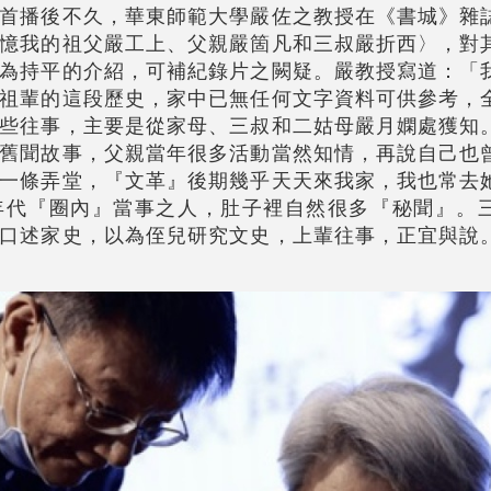
首播後不久，華東師範大學嚴佐之教授在《書城》雜
憶我的祖父嚴工上、父親嚴箇凡和三叔嚴折西〉，對
為持平的介紹，可補紀錄片之闕疑。嚴教授寫道：「
祖輩的這段歷史，家中已無任何文字資料可供參考，
些往事，主要是從家母、三叔和二姑母嚴月嫻處獲知
舊聞故事，父親當年很多活動當然知情，再說自己也
一條弄堂，『文革』後期幾乎天天來我家，我也常去
年代『圈內』當事之人，肚子裡自然很多『秘聞』。
口述家史，以為侄兒研究文史，上輩往事，正宜與說