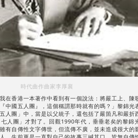
時代曲作曲家李厚襄
我在香港一本著作中看到有一個說法：將嚴工上、陳
『中國五人團』，這個稱謂那時就有的嗎？」黎錦光
五人團」中，當是以父統子，還包括了嚴箇凡和嚴折
七人團」才對了。回觀1990年代，垂垂老矣的黎錦
雖有自傳性文字傳世，但流傳不廣，並未造成很大的
人，生前更是一直對自己的故事三緘其口，皆無自傳