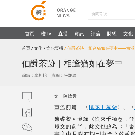
首頁
橙TV
直播
資訊
評論
財經
文化
首頁
/ 文化
/ 文化專欄
/ 伯爵茶跡｜相逢猶如在夢中――海
伯爵茶跡｜相逢猶如在夢中―
編輯：李相怡
責編：張艷玲
文：陳煒舜
重溫前篇：〈
桃花千萬朵
〉、〈
陳蝶衣回憶錄《從來千種意，並
短文的前半，此文也題為〈「香
書之中且附有期刊中全文的縮