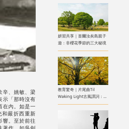
妍習共享｜首爾汝矣島親子
遊：非櫻花季節的三大秘境
教育驚奇｜片尾曲Til
歌辛、姚敏、梁
Waking Light古風譯詞：
表示「那時沒有
《寂靜的朋友》雜談七
西在內。如是一
光和嚴折西重新
影響。至於前往
性著作。如吳劍