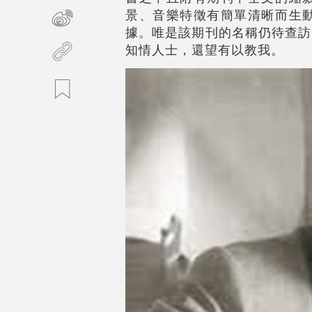
景、音樂特徵有簡單清晰而生
據。唯是該期刊的名稱仍待查訪
知情人士，還望有以教我。