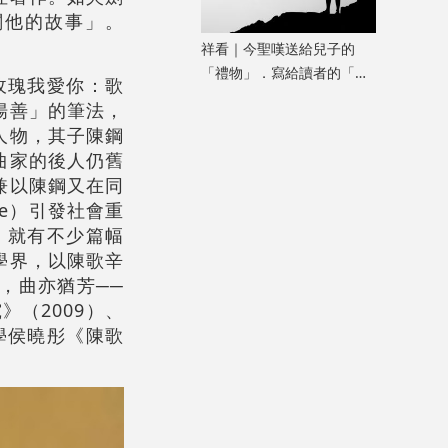
關他的故事」。
。
祥看｜今聖嘆送給兒子的
「禮物」．寫給讀者的「故
玫瑰我愛你：歌
事」
揚善」的筆法，
人物，其子陳鋼
曲家的後人仍舊
兼以陳鋼又在同
ge）引發社會重
，就有不少篇幅
學界，以陳歌辛
，曲亦猶芳──
（2009）、
學侯曉彤《陳歌