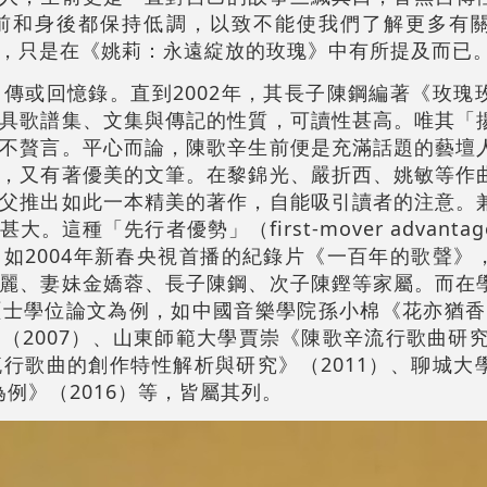
前和身後都保持低調，以致不能使我們了解更多有
，只是在《姚莉：永遠綻放的玫瑰》中有所提及而已
傳或回憶錄。直到2002年，其長子陳鋼編著《玫瑰
具歌譜集、文集與傳記的性質，可讀性甚高。唯其「
不贅言。平心而論，陳歌辛生前便是充滿話題的藝壇
，又有著優美的文筆。在黎錦光、嚴折西、姚敏等作
父推出如此一本精美的著作，自能吸引讀者的注意。
這種「先行者優勢」（first-mover advanta
如2004年新春央視首播的紀錄片《一百年的歌聲》
麗、妻妹金嬌蓉、長子陳鋼、次子陳鏗等家屬。而在
士學位論文為例，如中國音樂學院孫小棉《花亦猶香
（2007）、山東師範大學賈崇《陳歌辛流行歌曲研究》
行歌曲的創作特性解析與研究》（2011）、聊城大
例》（2016）等，皆屬其列。