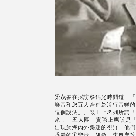
梁茂春在採訪黎錦光時問道：「
樂音和您五人合稱為流行音樂的
這個說法」。嚴工上名列所謂「
來，「五人團」實際上應該是「
出現於海內外樂迷的視野，他們
香港的梁樂音、姚敏、李厚襄等