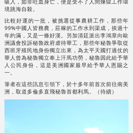
吸入，如非吐血身亡，便是受不了人間煉獄工作環
境跳海自殺。
比較好運的一批，被挑選從事農耕工作，那些年
99%中國人皆務農，莊稼的工作水到渠成，挨過十
年約滿，又是一條好漢。另加清廷派出李鴻章向歐
洲議會投訴秘魯政府虐待華工，那些年秘魯爭取從
西班牙殖民地身份獨立出來，為太平天國打過仗的
華人曾為秘魯獨立奉上汗馬功勞，秘魯因此給予華
人公民身份，這是美洲國家最早給予華人恩賜之
一。
筆者在這些訊息引領下，於十多年前首次前往南美
洲，取道多倫多直飛秘魯首都利馬。（待續）