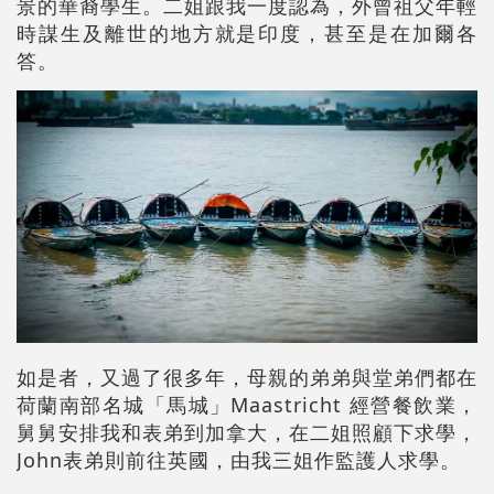
景的華裔學生。二姐跟我一度認為，外曾祖父年輕
時謀生及離世的地方就是印度，甚至是在加爾各
答。
如是者，又過了很多年，母親的弟弟與堂弟們都在
荷蘭南部名城「馬城」Maastricht 經營餐飲業，
舅舅安排我和表弟到加拿大，在二姐照顧下求學，
John表弟則前往英國，由我三姐作監護人求學。