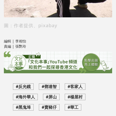
圖：作者提供、pixabay
編輯 | 李相怡
責編 | 張艷玲
#反光鏡
#鄧達智
#客家人
#海外華人
#屏山
#楊屋村
#黑鬼埠
#賣豬仔
#華工