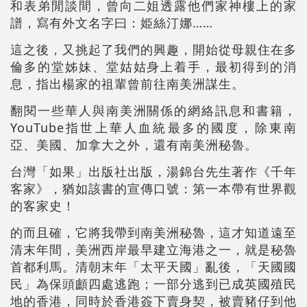
和表弟閒談間，曾向二姐透露他們家神樓上的家
譜，寫有外文名字曰：姫絲汀娜……
這之後，又挑起了我們的興趣，開始從母親住在多
倫多的堂姊妹、堂姑姑身上着手，最初得到的消
息，指出楊家的祖輩曾前往南美洲謀生。
翻閱一些華人與南美洲關係的網絡訊息和書籍，
YouTube指世上華人血統最多的國度，除東南
亞、美國、加拿大之外，還有南美洲秘魯。
台灣「如果」出版社出版，湯錦台先生著作《千年
客家》，猶如該書的宣傳口號：第一本帶有世界觀
的客家史！
的而且確，它將我帶到南美洲秘魯，這才知道遠至
清末年間，美洲西岸最早建立海港之一，就是秘魯
首都利馬。清朝末年「太平天國」亂後，「天國國
民」為保頭顱四處逃跑；一部分逃到已成英國殖民
地的香港，同時於香港簽下賣身契，被賣豬仔到他