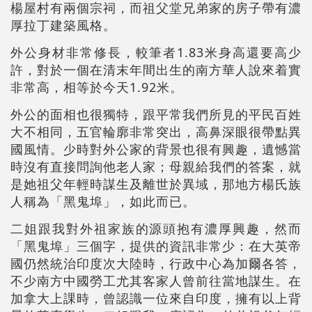
楊屋村有兩個宗祠，而祖父堂兄弟家的房子帶有濃
厚拉丁建築風格。
外公身材非常修長，較筆者1.83米身高還要高少
許，對於一個在清末年間出生的南方華人說來着實
非常高，相等於今天1.92米。
外公的面相也很獨特，跟平常我們所見的平民百姓
大不相同，五官輪廓非常突出，高鼻深眼很帶點異
國風情。少時對外公家的背景也很有興趣，遺憾當
時沒有直接問詢他老人家；母親給我們的答案，就
是她祖父年輕時謀生及離世於異域，那地方楊氏族
人稱為「黑鬼埠」，如此而已。
二姐跟我對外祖家族的源頭抱有濃厚興趣，然而
「黑鬼埠」三個字，提供的資訊非常少：在大英帝
國仍然統治印度次大陸時，行政中心為加爾各答，
不少南方中國勞工尤其客家人曾前往當地謀生。在
加拿大上課時，曾認識一位來自印度，擁有以上背