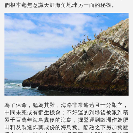
們根本毫無意識天涯海角地球另一面的秘魯。
為了保命，勉為其難，海路非常遙遠且十分艱辛，
中間未死或有翻生機會；不好運的到埗後被派到積
累千百萬年海鳥糞便的海島，掘鑿運到歐洲作為肥
田料及製造炸藥成份的海鳥糞。酷熱之下另加糞塵