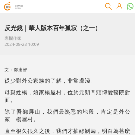
反光鏡｜華人版本百年孤寂（之⼀）
專欄作家
2024-08-28 10:09
文：鄧達智
從少對外公家族的了解，非常膚淺。
母親姓楊，娘家楊屋村，位於元朗凹頭博愛醫院對
面。
除了吾鄉屏山，我們最熟悉的地段，肯定是外公
家：楊屋村。
直至很久很久之後，我們才抽絲剝繭，明白為甚麼