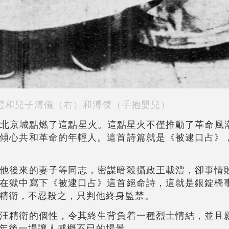
灃和兒子溥儀（右）和溥傑（手抱嬰兒）
輕人在北京城點燃了這點星火。這點星火不僅推動了革命風
傾心共和革命的年輕人。這首詩篇就是《被逮口占》
他後來的妻子等同志，密謀暗殺攝政王載澧，卻事情
在獄中寫下《被逮口占》這首絕命詩，這就是銀錠橋
精衛，不忍殺之，只判他終身監禁。
汪精衛的個性，令其終生背負着一種烈士情結，並且
年後一場讓人感概不已的場景。