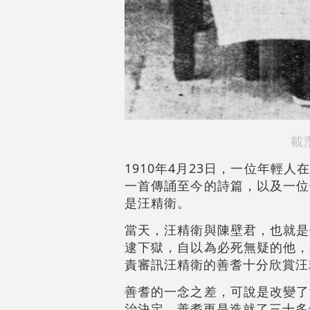
載
1910年4月23日，一位年
一首傳誦至今的詩篇，以及一位
是汪精衛。
當天，汪精衛與陳壁君，也就是
逮下獄，自以為必死無疑的他，
責審訊汪精衛的善耆十分欣賞汪
善耆的一念之差，可說是改變了
治決定。善耆更是造就了三十多