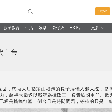
下載APP
親子教育
生活
娛樂
公仔紙
HK Eye
更多
代皇帝
間過世，慈禧太后指定由載灃的長子溥儀入繼大統，是
力，慈禧太后遂以載灃為攝政王，負責監國重任。數
已經是搖搖欲墜，倒台只是時間問題，等待的只是一