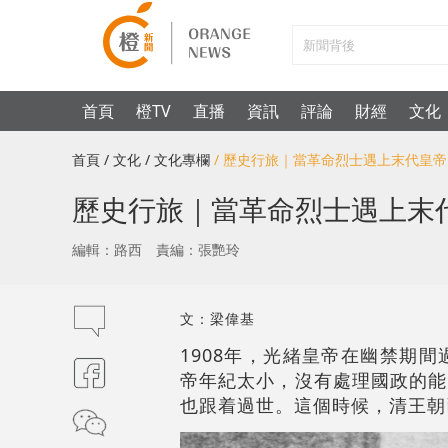
首頁
橙TV
直播
資訊
評論
財經
文化
首頁
/ 文化
/ 文化專欄
/ 歷史行旅｜當革命烈士遇上末代皇帝
歷史行旅｜當革命烈士遇上末
編輯：路西
責編：張艷玲
文：梁偉基
1908年，光緒皇帝在幽禁期
帝年紀太小，沒有處理國政的能
也跟着過世。這個時候，清王朝