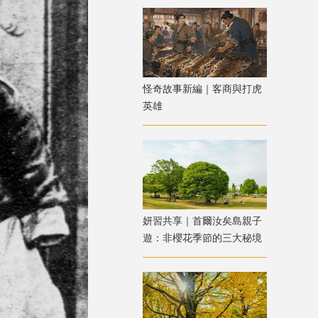
怪奇故事新編｜客商與打虎
英雄
妍習共享｜首爾汝矣島親子
遊：非櫻花季節的三大秘境