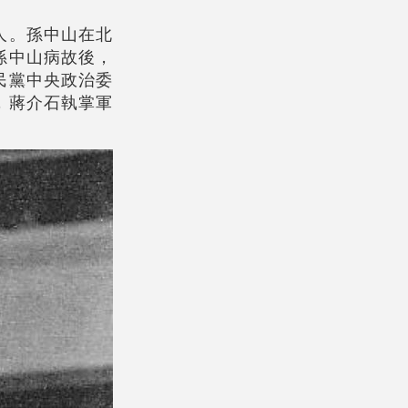
人。孫中山在北
孫中山病故後，
民黨中央政治委
，蔣介石執掌軍