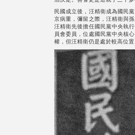
民國成立後，汪精衛成為國民黨
京病重，彌留之際，汪精衛與孫
汪精衛先後擔任國民黨中央執行
員會委員，位處國民黨中央核心
權，但汪精衛仍是處於較高位置