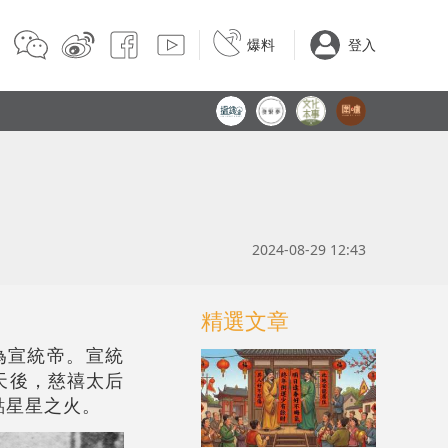
爆料
登入
2024-08-29 12:43
精選文章
為宣統帝。宣統
天後，慈禧太后
點星星之火。