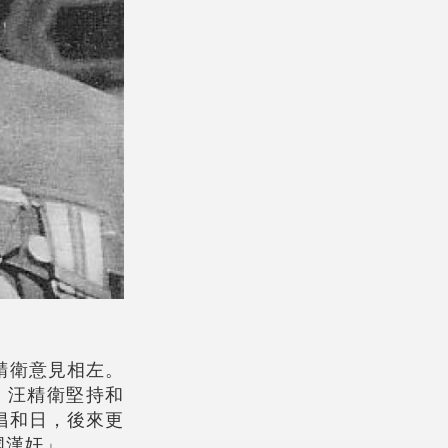
精衛意見相左。
，汪精衛堅持和
倡和日，後來更
國漢奸」。