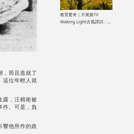
教育驚奇｜片尾曲Til
Waking Light古風譯詞：
《寂靜的朋友》雜談七
潮，而且造就了
，這位年輕人就
敗露，汪精衛被
事件。可是，負
影響他所作的政