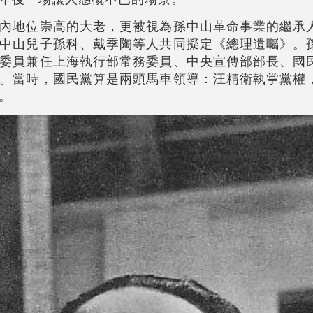
內地位崇高的大老，更被視為孫中山革命事業的繼承
中山兒子孫科、戴季陶等人共同擬定《總理遺囑》。
委員兼任上海執行部常務委員、中央宣傳部部長、國
。當時，國民黨算是兩頭馬車領導：汪精衛執掌黨權
。