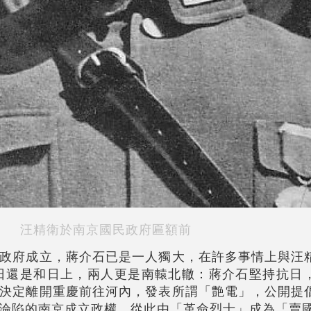
汪精衛於南京國民政府匾額前
政府成立，蔣介石已是一人獨大，在許多事情上與汪
抗日還是和日上，兩人更是南轅北轍：蔣介石堅持抗日
決定離開重慶前往河內，發表所謂「艶電」，公開提
淪陷的南京成立政權，從此由「革命烈士」成為「賣