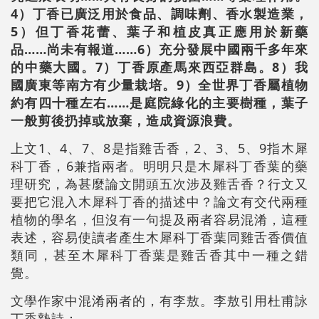
4）丁香已廣泛用於食品、調味劑、香水製造業，
5）但丁香花蕾、葉子和植皮真正應用於新藥
品……尚未有報道……6）充分發展中國兩千多年來
的中藥大國。7）丁香原產馬來西亞群島。8）我
國廣東等南方有少量栽培。9）全世界丁香屬植物
約有四十種左右……是庭院綠化的主要樹種，葉子
一般剪後扔掉或放棄，造成資源浪費。
上文1、4、7、8是指雞舌香，2、3、5、9指木犀
科丁香，6兼指兩者。明明只是木犀科丁香葉的藥
理研究，為甚麼論文開頭五次涉及雞舌香？行文又
要把它混入木犀科丁香的描述中？論文有交代兩種
植物的學名，但沒有一句提及兩者容易混淆，這種
表述，容易使讀者產生木犀科丁香葉同雞舌香價值
類同，甚至木犀科丁香葉是雞舌香其中一種之錯
覺。
文學作家中混淆兩者的，有李敖。李敖引用杜甫詠
丁香墊詩：