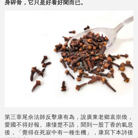
身碎骨，它只是好看好聞而已。
第三章尾佘法師反擊康有為，說廣東老鄉袁崇煥，
愛國不得好報。康悽楚不語，聞到一股丁香的氣息
後，「覺得在死寂中有一種生機」，康寫下本詩後