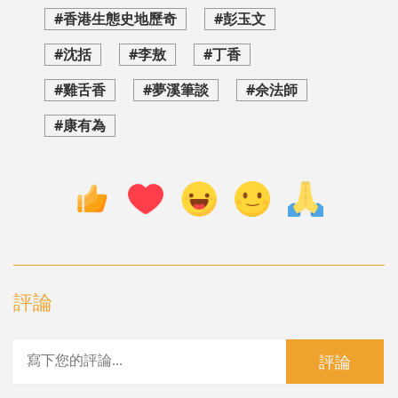
#香港生態史地歷奇
#彭玉文
#沈括
#李敖
#丁香
#雞舌香
#夢溪筆談
#佘法師
#康有為
評論
評論