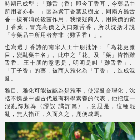
時期已成型：「雞舌（香）即今丁香耳，今藥品中
所用者亦非。」因為紫丁香葉及樹皮，同南方雞舌
香一樣有消炎殺菌作用，我懷疑商人，用廉價的紫
丁香葉，冒充高價之入口雞舌香，所以沈括才說
「今藥品中所用者亦非（雞舌香）」。
也寫過丁香詩的南宋人王十朋批評：「為花更雅
目，變亂藥中名」。此中之「花」及「藥」皆指雞
舌香。王十朋的意思是，明明是叫「雞舌香」、
「丁子香」的藥，被商人雅化為「丁香」，造成混
亂。
雅目、雅化可能被認為是雅事，使混亂合理化，沈
括不愧是中國古代最有科學素養的代表，他把這一
混亂歸類為〈謬誤 譎詐篇〉，意思是，這種混
亂，無人指正，久而久之，鹿便成馬。