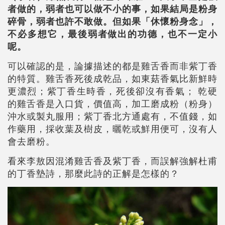
者做的，弱者也可以做不小的事，如果結局是粉身
碎骨，弱者也許不敢做。但如果「休懷粉身念」，
不必多想它，最後弱者做出的功德，也不一定小
呢。
可以確認的是，論據描述的都是雞舌香而非紫丁香
的特質。雞舌香死後成乾品，如東菇香氣比新鮮時
更濃烈；紫丁香生時香，死後卻沒有香氣； 乾硬
的雞舌香是入口貨，價值高，加工磨成粉（粉身）
沖水或製丸服用；紫丁香北方通處有，不值錢，如
作藥用，採收葉及樹皮，曬乾或鮮用便可，沒有人
會去磨粉。
看來李敖因混淆雞舌香及紫丁香，而誤解強解杜甫
的丁香墊詩，那麼此詩的正解是怎樣的？