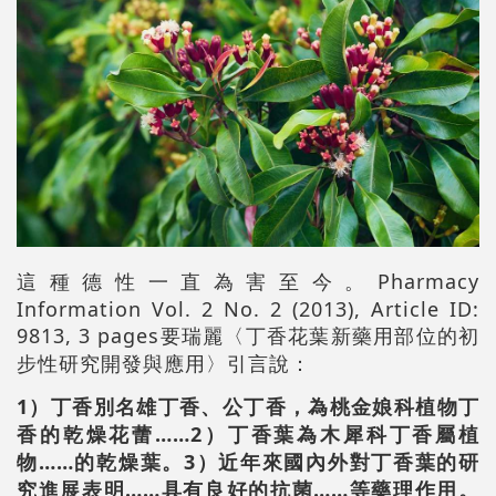
這種德性一直為害至今。Pharmacy
Information Vol. 2 No. 2 (2013), Article ID:
9813, 3 pages要瑞麗〈丁香花葉新藥用部位的初
步性研究開發與應用〉引言說：
1）丁香別名雄丁香、公丁香，為桃金娘科植物丁
香的乾燥花蕾……2）丁香葉為木犀科丁香屬植
物……的乾燥葉。3）近年來國內外對丁香葉的研
究進展表明……具有良好的抗菌……等藥理作用。