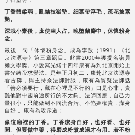
丁香體柔弱，亂結枝猶墊。細葉帶浮毛，疏花披素
艷。
深栽小齋後，庶使幽人占。晚墮蘭麝中，休懷粉身
念。
最後一句「休懷粉身念」成為李敖（1991）《北
京法源寺》第三章題目。此書2000年獲提名諾貝
爾文學獎。小說寫光緒十四年康有為到北京開始上
書光緒帝求變法。是年正月初二，康赴北京法源寺
看古碑，與主持佘法師對談，康有為質疑法師話
「善必須要行，藏在心裡是不行的」口是心非，責
難他對中國前途所行的不太夠。法師回應，自己力
量很小，只能做到不同流合污、不餡媚權貴，潔身
自好 。康有為駁斥道：
像這廟裡的丁香。丁香潔身自好，也好看、也好
聞。但要做中藥，得磨成粉煮成湯才有用。若不粉