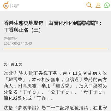
香港生態史地歷奇｜由簡化雅化到謬誤譎詐：
丁香與正名（三）
專欄作家
2024-08-27 13:43
文：彭玉文
當北方詩人賞丁香寫丁香，南方口臭者或病人吃
「雞舌香」，本來相安無事，但讀過丁香詩的南方
商人，附庸風雅，棄用「雞舌香」，把入口藥材另
外俗名「丁子香」、「公丁子香」、「母丁子香」
簡化或雅化成「丁香」。
沈括《夢溪筆談》卷二十二記錄這種混淆，在北宋