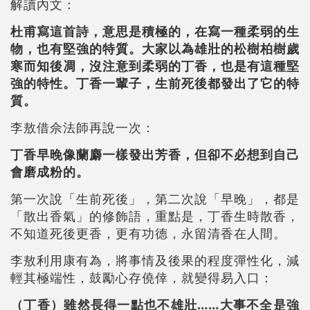
解讀內文：
杜甫寫這首詩，意思是積極的，在寫一種柔弱的生
物，也有堅強的特質。大家以為雄壯的松樹柏樹歲
寒而知後凋，沒注意到柔弱的丁香，也是有這種堅
強的特性。丁香一輩子，生前死後都發出了它的特
質。
李敖借佘法師再說一次：
丁香早晚像蘭麝一樣發出芳香，但卻不必想到自己
會磨成粉的。
第一次說「生前死後」，第二次說「早晚」，都是
「散出香氣」的修飾語，重點是，丁香生時散香，
不知道死後更香，更有功德，永留清香在人間。
李敖利用康有為，將事情及後果的程度彈性化，減
輕其極端性，鼓勵心存僥倖，就變得易入口：
（丁香）雖然長得一點也不雄壯……大事不全是強