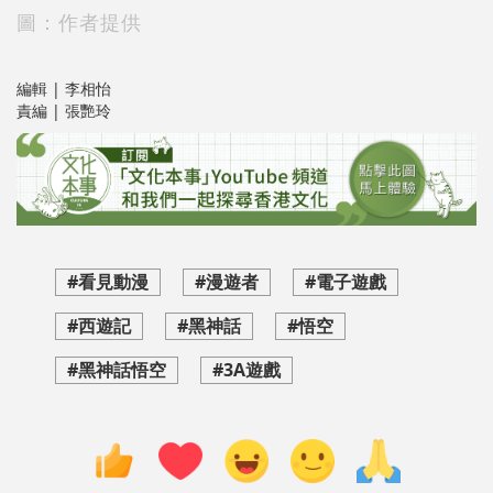
圖：作者提供
編輯 | 李相怡
責編 | 張艷玲
#看見動漫
#漫遊者
#電子遊戲
#西遊記
#黑神話
#悟空
#黑神話悟空
#3A遊戲