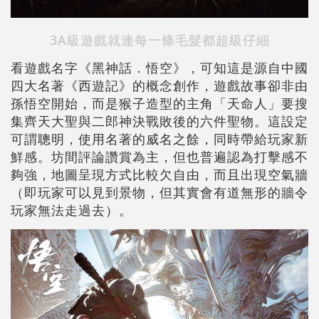
3A級遊戲就連每一條毛髮都超級仔細
看遊戲名字《黑神話．悟空》，可知這是源自中國
四大名著《西遊記》的概念創作，遊戲故事卻非由
孫悟空開始，而是猴子造型的主角「天命人」要搜
集齊天大聖與二郎神決戰敗後的六件聖物。這設定
可謂聰明，使用名著的威名之餘，同時帶給玩家新
鮮感。坊間評論讚賞為主，但也普遍認為打擊感不
夠強，地圖呈現方式比較欠自由，而且出現空氣牆
（即玩家可以見到景物，但其實會有道無形的牆令
玩家無法走過去）。