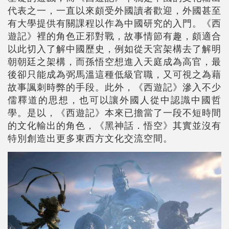
代表之一，一直以來頗受外國讀者歡迎，外國甚至
有大學提供有關課程以作為中國研究的入門。《西
遊記》裡的角色正邪對戰，故事情節有趣，頗適合
以此切入了解中國歷史，例如從天宮架構去了解明
朝朝廷之架構，而孫悟空想進入天庭成為高官，最
後卻只能成為弼馬溫這種低級官職，又可視之為藉
故事諷刺時弊的手段。此外，《西遊記》滲入不少
儒釋道的思想，也可以讓外國人從中認識中國哲
學。是以，《西遊記》本來已擔當了一段不短時間
的文化輸出的角色，《黑神話．悟空》其實並沒有
特別創造出更多東西方文化交流空間。