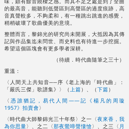
味，頗有餘音繞樑之感。而其不足之處是到了全曲
的最高音，能聽到低聲區到高聲區的過度痕跡，高
音真聲較多，不夠柔和，有一種跳出跳進的感覺，
稍稍破壞了歌曲優美的意境。
整體而言，黎錦光的研究尚未開展，大抵因為其傳
記與作品集迄未問世、而史料也有待進一步挖掘。
希望這個區塊會有更多學者深耕。
（待續．時代曲隨筆之三十）
重溫：
〈人間天上共知音──序《老上海的「時代曲」：
「嚴氏三傑」歌譜集》〉（
上篇
）、（
下篇
）
〈
憑誰猶記，易代人間――記《楊凡的周璇
1957》拍賣會
〉
〈時代曲大師黎錦光三十年祭〉之一〈
夜來香，我
為你思量
〉、之二〈
那夜鶯啼聲悽愴
〉、之三〈
月