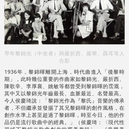
早年黎錦光（中坐者）與嚴折西、嚴華、聶耳等人
合影
1936年，黎錦暉離開上海，時代曲進入「後黎時
期」，此時幾位重要的作曲家如黎錦光、嚴折西、
陳歌辛、李厚襄、姚敏等都曾受到黎錦暉的霑溉，
其中又以黎錦光年齒最長、血脈最近、名聲最高。
今人侯慶琦說：「黎錦光作為『黎氏』音樂的傳承
者，不但繼承並發揚了其兄黎錦暉的創作風格，在
創作水準上甚至超過了黎錦暉，時至今日，他的作
品仍是流行歌曲中的經典。」（侯慶琦：〈現代性