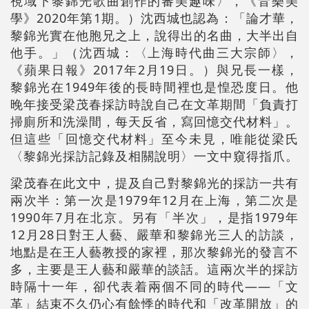
視域下黎錦光歌曲創作的審美趣味〉，《音樂美
學》2020年第1期。）沈西城也認為：「論才華，
黎錦光實在他胞兄之上，說得出的名曲，大半出自
他手。」（沈西城：〈上海時代曲三大宗師〉，
《蘋果日報》2017年2月19日。）與兄長一樣，
黎錦光在1949年後的長時間裡也是惶恐度日。他
晚年接受梁茂春採訪時說自己在文革期間「負責打
掃廁所和洗澡間，每天反省，寫回憶交代材料」。
但這些「回憶交代材料」至今未見，唯能從梁氏
〈黎錦光採訪記錄及相關說明〉一文中窺得指爪。
梁茂春在此文中，提及自己對黎錦光的採訪一共有
兩次半：第一次是1979年12月在上海，第二次是
1990年7月在北京。另有「半次」，是指1979年
12月28日對王人藝、嚴華和黎錦光三人的訪談，
地點是在王人藝教授的家裡，那次黎錦光的發言不
多，主要是王人藝和嚴華的談話。這兩次半的採訪
時隔十一年，卻代表着兩個不同的時代——「文
革」結束不久仍心有餘悸的時代和「改革開放」的