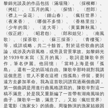
黎錦光談及的作品包括〈滿場飛〉、〈採檳榔〉、
〈拷紅〉、〈五月的風〉、〈探情〉、〈想郎〉、
〈襟上一朵花〉、〈鍾山春〉、〈瘋狂世界〉、
〈夜來香〉、〈哪個不多情〉、〈香格里拉〉、
〈少年的我〉、〈送大哥〉、〈黃葉舞秋風〉、
〈假正經〉、〈昭君怨〉、〈郎和姐兒〉、〈南風
歌〉、〈採茶歌〉、〈蘇三採茶〉、〈青樓冤〉
等，或詳或略，共二十餘首。對於這些歌曲的談
論，或涉及內容風格，或旁及背景掌故。如黎錦光
於1939年末寫〈五月的風〉，歌詞是陳歌辛所
作，筆名伊麗。他回憶：「當時上海是個『孤
島』，還有一定的區域自由。陳歌辛那時就對我講
這個意思：世人不要在這裡（指孤島）停留，要到
遠方去參加革命。我為這首歌詞譜寫過兩個曲調，
第一個曲調是用進行曲風格譜寫的。陳歌辛對這一
稿不滿意，於是我又重新編了一首帶有湖南風味的
曲子，陳歌辛一聽，滿意了。」又如〈瘋狂世界〉
是電影《漁家女》的插曲。周璇飾演的漁家姑娘因