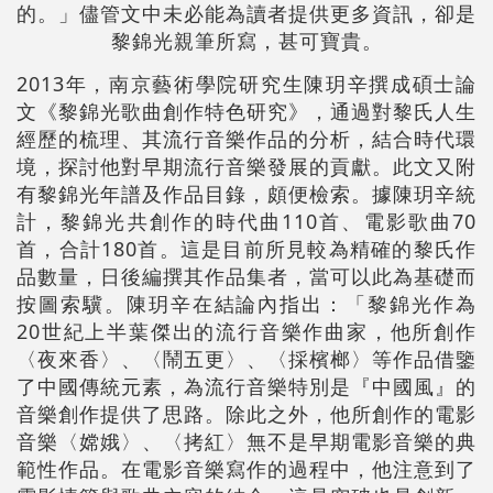
的。」儘管文中未必能為讀者提供更多資訊，卻是
黎錦光親筆所寫，甚可寶貴。
2013年，南京藝術學院研究生陳玥辛撰成碩士論
文《黎錦光歌曲創作特色研究》，通過對黎氏人生
經歷的梳理、其流行音樂作品的分析，結合時代環
境，探討他對早期流行音樂發展的貢獻。此文又附
有黎錦光年譜及作品目錄，頗便檢索。據陳玥辛統
計，黎錦光共創作的時代曲110首、電影歌曲70
首，合計180首。這是目前所見較為精確的黎氏作
品數量，日後編撰其作品集者，當可以此為基礎而
按圖索驥。陳玥辛在結論內指出：「黎錦光作為
20世紀上半葉傑出的流行音樂作曲家，他所創作
〈夜來香〉、〈鬧五更〉、〈採檳榔〉等作品借鑒
了中國傳統元素，為流行音樂特別是『中國風』的
音樂創作提供了思路。除此之外，他所創作的電影
音樂〈嫦娥〉、〈拷紅〉無不是早期電影音樂的典
範性作品。在電影音樂寫作的過程中，他注意到了