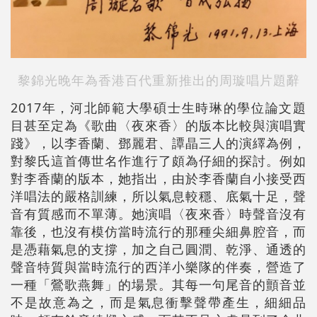
黎錦光晚年為香港百代重新推出的周璇唱片題辭
2017年，河北師範大學碩士生時琳的學位論文題
目甚至定為《歌曲〈夜來香〉的版本比較與演唱實
踐》，以李香蘭、鄧麗君、譚晶三人的演繹為例，
對黎氏這首傳世名作進行了頗為仔細的探討。例如
對李香蘭的版本，她指出，由於李香蘭自小接受西
洋唱法的嚴格訓練，所以氣息較穩、底氣十足，聲
音有質感而不單薄。她演唱〈夜來香〉時聲音沒有
靠後，也沒有模仿當時流行的那種尖細鼻腔音，而
是憑藉氣息的支撐，加之自己圓潤、乾淨、通透的
聲音特質與當時流行的西洋小樂隊的伴奏，營造了
一種「鶯歌燕舞」的場景。其每一句尾音的顫音並
不是故意為之，而是氣息衝擊聲帶產生，細細品