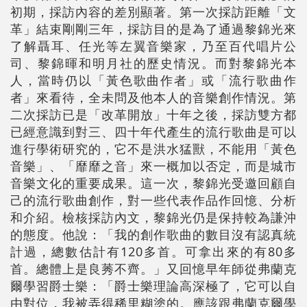
初期，採訪內容的差別顯著。第一次採訪距離「文
革」結束剛剛三年，採訪目的是為了通過黎錦光來
了解聶耳、任光等左翼音樂家，乃至百代唱片公
司、黎錦暉和明月社的歷史情況。而對黎錦光本
人，當時仍以「黃色歌曲作者」或「流行歌曲作
者」來看待，全未問及他本人的音樂創作情況。第
二次採訪已是「改革開放」十年之後，採訪雙方都
已經意識到對三、四十年代產生的流行歌曲是可以
進行學術研究的，它不是洪水猛獸，不能用「黃色
音樂」、「靡靡之音」來一概加以否定，而是城市
音樂文化的重要成果。這一次，黎錦光受邀回顧自
己的流行歌曲創作，對一些代表作品作回憶、分析
和介紹。檢核採訪內文，黎錦光仍是保持較為謙沖
的態度。他說：「我的創作歌曲的數目沒有認真統
計過，總數估計有120多首。可拿出來的有80多
首。總體上是良莠不齊。」又回憶早年師從弗蘭克
爾學習爵士樂：「爵士樂理論高深極了，它可以自
由對位，我被弄得稀里糊塗的。應該跟弗蘭克爾學