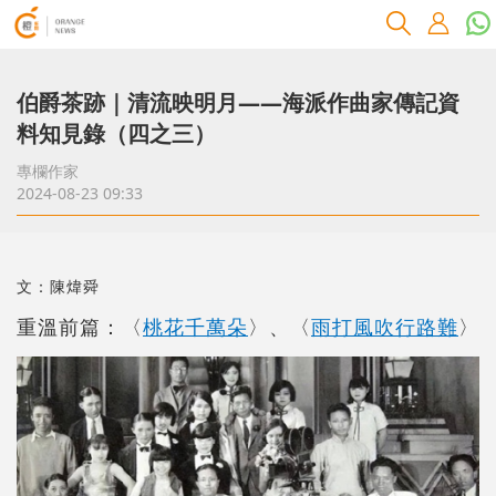
伯爵茶跡｜清流映明月――海派作曲家傳記資
料知見錄（四之三）
專欄作家
2024-08-23 09:33
文：陳煒舜
重溫前篇：〈
桃花千萬朵
〉、〈
雨打風吹行路難
〉