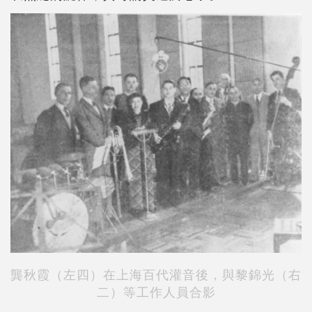
龔秋霞（左四）在上海百代灌音後，與黎錦光（右
二）等工作人員合影