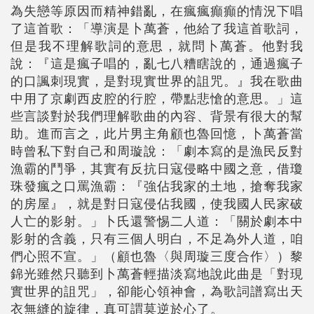
為失戀等原因而精神錯亂，在瘋瘋癲癲的情況下唱
了這首歌：「導演是卜萬蒼，他給了我這首歌詞，
但是我不理解歌詞的意思，就問卜萬蒼。他對我
說：『這是瘋子唱的，亂七八糟瞎說的，通過瘋子
的口諷刺現實，是對現實世界的詛咒。』我在歌曲
中用了京劇西皮腔的行腔，帶點悲愴的意思。」這
些言談對於我們理解歌曲的內容、背景有很大的幫
助。進而言之，此片男主角顧也魯回憶，卜萬蒼當
時曾私下對自己和周璇說：「劇本寫的是漁民反對
漁霸的鬥爭，其實有反抗日寇侵略中國之意，借瓊
珠發瘋之口罵漁霸：『強佔我家的土地，搶奪我家
的房屋』，就是對日寇侵佔我國，使我國人民家破
人亡的影射。」卜氏還警惕二人道：「關於劇本中
影射的含義，只有三個人明白，不足為外人道，咱
們心照不宣。」（顧也魯〈與周璇三度合作〉）黎
錦光雖然只聽到卜萬蒼輕描淡寫地說此曲是「對現
實世界的詛咒」，卻能心領神會，為歌詞譜寫出天
衣無縫的旋律，真可謂莫逆於心了。