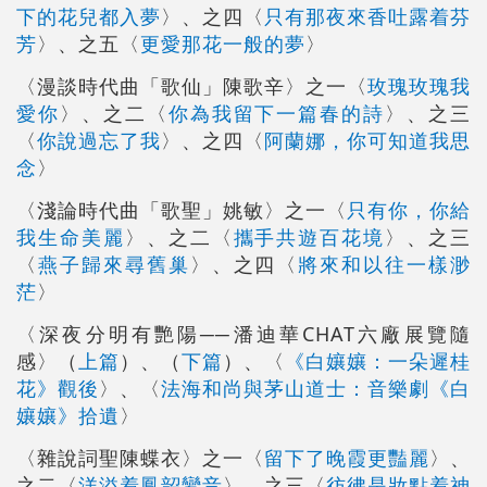
下的花兒都入夢
〉、之四〈
只有那夜來香吐露着芬
芳
〉、之五〈
更愛那花一般的夢
〉
〈漫談時代曲「歌仙」陳歌辛〉之一〈
玫瑰玫瑰我
愛你
〉、之二〈
你為我留下一篇春的詩
〉、之三
〈
你說過忘了我
〉、之四〈
阿蘭娜，你可知道我思
念
〉
〈淺論時代曲「歌聖」姚敏〉之一〈
只有你，你給
我生命美麗
〉、之二〈
攜手共遊百花境
〉、之三
〈
燕子歸來尋舊巢
〉、之四〈
將來和以往一樣渺
茫
〉
〈深夜分明有艷陽──潘迪華CHAT六廠展覽隨
感〉（
上篇
）、（
下篇
）、〈
《白孃孃：一朵遲桂
花》觀後
〉、〈
法海和尚與茅山道士：音樂劇《白
孃孃》拾遺
〉
〈雜說詞聖陳蝶衣〉之一〈
留下了晚霞更豔麗
〉、
之二〈
洋溢着鳳韶鸞音
〉、之三〈
彷彿是妝點着神