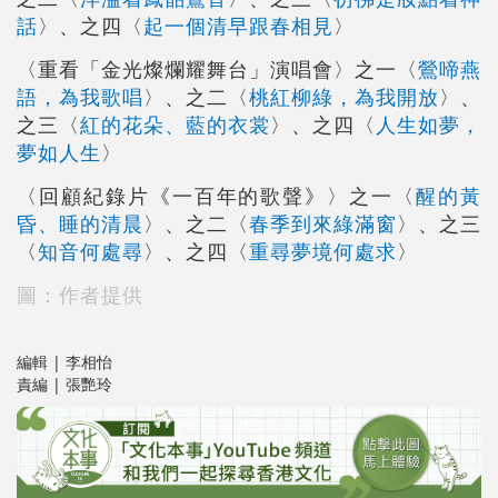
話
〉、之四〈
起一個清早跟春相見
〉
〈重看「金光燦爛耀舞台」演唱會〉之一〈
鶯啼燕
語，為我歌唱
〉、之二〈
桃紅柳綠，為我開放
〉、
之三〈
紅的花朵、藍的衣裳
〉、之四〈
人生如夢，
夢如人生
〉
〈回顧紀錄片《一百年的歌聲》〉之一〈
醒的黃
昏、睡的清晨
〉、之二〈
春季到來綠滿窗
〉、之三
〈
知音何處尋
〉、之四〈
重尋夢境何處求
〉
圖：作者提供
編輯 | 李相怡
責編 | 張艷玲