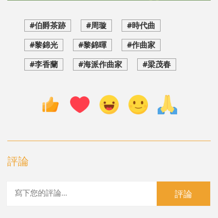
#伯爵茶跡
#周璇
#時代曲
#黎錦光
#黎錦暉
#作曲家
#李香蘭
#海派作曲家
#梁茂春
評論
評論