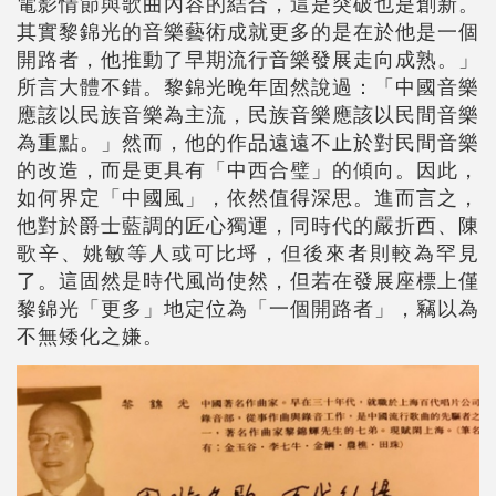
電影情節與歌曲內容的結合，這是突破也是創新。
其實黎錦光的音樂藝術成就更多的是在於他是一個
開路者，他推動了早期流行音樂發展走向成熟。」
所言大體不錯。黎錦光晚年固然說過：「中國音樂
應該以民族音樂為主流，民族音樂應該以民間音樂
為重點。」然而，他的作品遠遠不止於對民間音樂
的改造，而是更具有「中西合璧」的傾向。因此，
如何界定「中國風」，依然值得深思。進而言之，
他對於爵士藍調的匠心獨運，同時代的嚴折西、陳
歌辛、姚敏等人或可比埒，但後來者則較為罕見
了。這固然是時代風尚使然，但若在發展座標上僅
黎錦光「更多」地定位為「一個開路者」，竊以為
不無矮化之嫌。