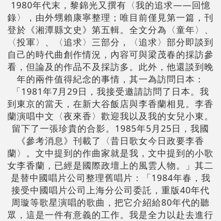
1980年代末，黎錦光又撰有〈我的追求――回憶
錄〉，由外甥賴康寧整理；唯目前僅見第一篇，刊
登於《湘潭縣文史》第五輯。全文分為〈童年〉、
〈投軍〉、〈追求〉三部分，〈追求〉部分即談到
自己的時代曲創作情況，內容可與梁茂春的採訪參
看，但論及的作品不及採訪多。此外，他還談到晚
年的兩件值得紀念的事情，其一為訪問日本：
「1981年7月29日，我接受邀請訪問了日本。我
到東京的當天，在新大谷飯店與李香蘭相見。李香
蘭演唱中文〈夜來香〉歡迎我以及我的女兒小東。
留下了一張珍貴的合影。1985年5月25日，我國
《參考消息》刊載了〈昔日歌女今日政要李香
蘭〉。文中提到的作曲家就是我，文中提到的小歌
女李香蘭，已經是國際政壇上的風雲人物。」其二
是替中國唱片公司整理舊唱片：「1984年春，我
接受中國唱片公司上海分公司委託，重版40年代
周璇等歌星演唱的歌曲，把它介紹給80年代的聽
眾，這是一件有意義的工作。我是全力以赴去進行