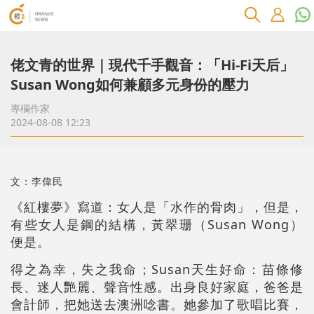
佬文青的世界｜現代千手觀音：「Hi-Fi天后」
Susan Wong如何兼顧多元身份的壓力
專欄作家
2024-08-08 12:23
文：李偉民
《紅樓夢》寫道：女人是「水作的骨肉」，但是，
有些女人是鋼的結構，黃翠珊（Susan Wong）
便是。
得之為幸，失之我命；Susan天生好命：苗條修
長、迷人艷麗、聲音性感。出身良好家庭，爸爸是
會計師，把她送去澳洲唸書。她參加了歌唱比賽，