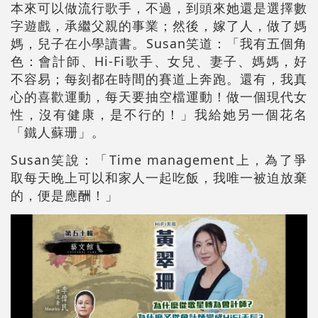
本來可以做流行歌手，不過，到頭來她還是選擇數
字遊戲，承繼父親的事業；然後，嫁了人，做了媽
媽，兒子在小學讀書。Susan笑道：「我有五個角
色：會計師、Hi-Fi歌手、女兒、妻子、媽媽，好
不容易；每刻都在時間的賽道上奔跑。還有，我真
心的喜歡運動，每天要抽空檔運動！做一個現代女
性，沒有健康，是不行的！」我給她另一個花名
「鐵人蘇珊」。
Susan笑說：「Time management上，為了爭
取每天晚上可以和家人一起吃飯，我唯一被迫放棄
的，便是應酬！」