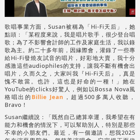
歌唱事業方面，Susan被稱為「Hi-Fi天后」，她
點頭：「某程度來說，我是唱片歌手，很少登台唱
歌；為了不影響會計師的工作及家庭生活，我以錄
歌為主。約二十多年前，因緣際會，灌錄了一些專
給Hi-Fi發燒友試音的唱片，好彩地大賣，我十分
感激這些audiophiles的支持，讓我不斷有機會出
唱片，久而久之，大家叫我『Hi-Fi天后』，真是
愧不敢當。也許，這也是好命的一種！」她在
YouTube的clicks好驚人，例如以Bossa Nova風
格唱出的
Billie Jean
，超過500多萬人收聽，
Bravo！
Susan繼續說：「既然自己總算幸運，我希望在有
能力和機會的情況下，可以幫助別人，特別是那些
不幸的小朋友們。最近，有一個邀請，想我2025