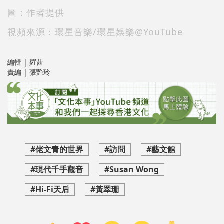
圖：作者提供
視頻來源：環星音樂/環星娛樂@YouTube
編輯 | 羅茜
責編 | 張艷玲
#佬文青的世界
#訪問
#藝文館
#現代千手觀音
#Susan Wong
#Hi-Fi天后
#黃翠珊