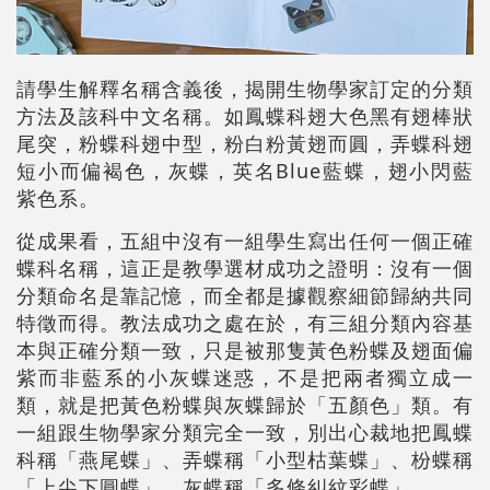
請學生解釋名稱含義後，揭開生物學家訂定的分類
方法及該科中文名稱。如鳳蝶科翅大色黑有翅棒狀
尾突，粉蝶科翅中型，粉白粉黃翅而圓，弄蝶科翅
短小而偏褐色，灰蝶，英名Blue藍蝶，翅小閃藍
紫色系。
從成果看，五組中沒有一組學生寫出任何一個正確
蝶科名稱，這正是教學選材成功之證明：沒有一個
分類命名是靠記憶，而全都是據觀察細節歸納共同
特徵而得。教法成功之處在於，有三組分類內容基
本與正確分類一致，只是被那隻黃色粉蝶及翅面偏
紫而非藍系的小灰蝶迷惑，不是把兩者獨立成一
類，就是把黃色粉蝶與灰蝶歸於「五顏色」類。有
一組跟生物學家分類完全一致，別出心裁地把鳳蝶
科稱「燕尾蝶」、弄蝶稱「小型枯葉蝶」、枌蝶稱
「上尖下圓蝶」、灰蝶稱「多條糾紋彩蝶」。