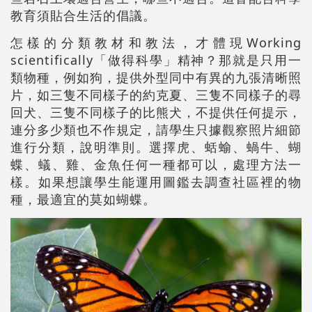
教育須貼合生活的倡議。
怎樣的分類教材和教法，才體現Working
scientifically「做得科學」精神？那就是只用一
類物種，例如狗，提供外型同中有異的九張清晰照
片，如三隻不同樣子的約克夏、三隻不同樣子的尋
回犬、三隻不同樣子的比熊犬，不提供任何提示，
連分多少類也不作規定，請學生只據觀察照片細節
進行分類，說明準則。選擇虎、蛞蝓、蝸牛、蝴
蝶、蟻、雞、金魚任何一種都可以，處理方法一
樣。如果想讓學生能運用圖鑑去調查社區裡的物
種，最適宜的莫如蝴蝶。