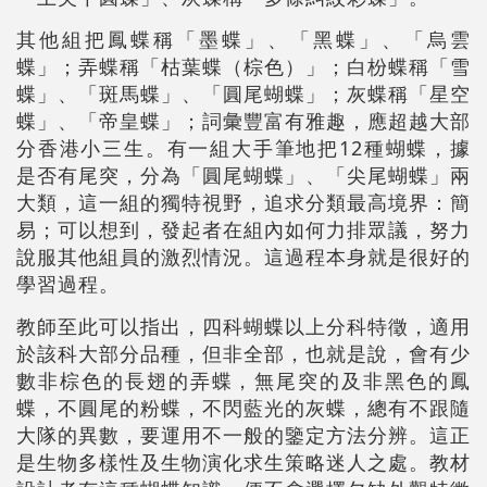
其他組把鳳蝶稱「墨蝶」、「黑蝶」、「烏雲
蝶」；弄蝶稱「枯葉蝶（棕色）」；白枌蝶稱「雪
蝶」、「斑馬蝶」、「圓尾蝴蝶」；灰蝶稱「星空
蝶」、「帝皇蝶」；詞彙豐富有雅趣，應超越大部
分香港小三生。有一組大手筆地把12種蝴蝶，據
是否有尾突，分為「圓尾蝴蝶」、「尖尾蝴蝶」兩
大類，這一組的獨特視野，追求分類最高境界：簡
易；可以想到，發起者在組內如何力排眾議，努力
說服其他組員的激烈情況。這過程本身就是很好的
學習過程。
教師至此可以指出，四科蝴蝶以上分科特徵，適用
於該科大部分品種，但非全部，也就是說，會有少
數非棕色的長翅的弄蝶，無尾突的及非黑色的鳳
蝶，不圓尾的粉蝶，不閃藍光的灰蝶，總有不跟隨
大隊的異數，要運用不一般的鑒定方法分辨。這正
是生物多樣性及生物演化求生策略迷人之處。教材