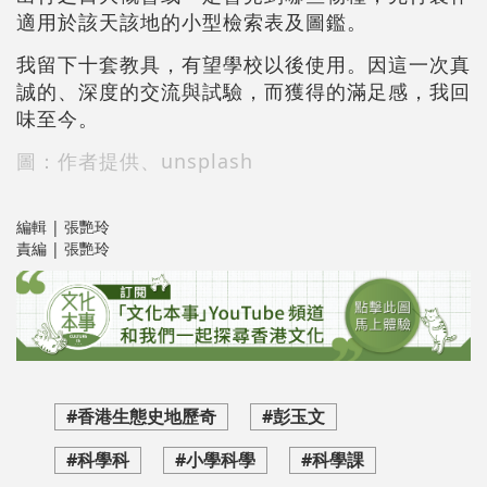
適用於該天該地的小型檢索表及圖鑑。
我留下十套教具，有望學校以後使用。因這一次真
誠的、深度的交流與試驗，而獲得的滿足感，我回
味至今。
圖：作者提供、unsplash
編輯 | 張艷玲
責編 | 張艷玲
#香港生態史地歷奇
#彭玉文
#科學科
#小學科學
#科學課