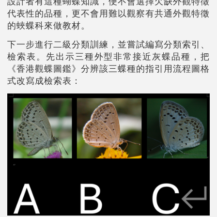
設計者有這種蝴蝶知識，便不會選擇欠缺外觀特徵
代表性的品種，更不會用難以觀察有共通外觀特徵
的蛺蝶科來做教材。
下一步進行二級分類訓練，並嘗試編寫分類索引、
檢索表。先出示三種外型非常接近灰蝶品種，把
《香港觀蝶圖鑑》分辨該三蝶種的指引用流程圖格
式改寫成檢索表：