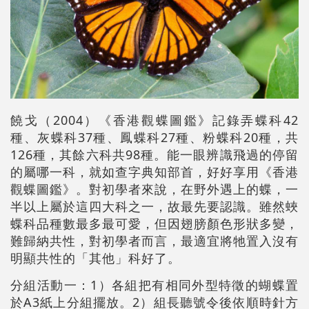
饒戈（2004）《香港觀蝶圖鑑》記錄弄蝶科42
種、灰蝶科37種、鳳蝶科27種、粉蝶科20種，共
126種，其餘六科共98種。能一眼辨識飛過的停留
的屬哪一科，就如查字典知部首，好好享用《香港
觀蝶圖鑑》。對初學者來說，在野外遇上的蝶，一
半以上屬於這四大科之一，故最先要認識。雖然蛺
蝶科品種數最多最可愛，但因翅膀顏色形狀多變，
難歸納共性，對初學者而言，最適宜將牠置入沒有
明顯共性的「其他」科好了。
分組活動一：1）各組把有相同外型特徵的蝴蝶置
於A3紙上分組擺放。2）組長聽號令後依順時針方