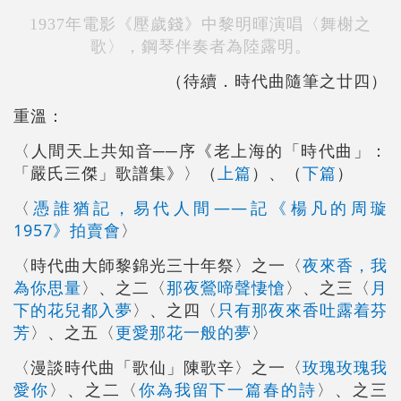
1937年電影《壓歲錢》中黎明暉演唱〈舞榭之
歌〉，鋼琴伴奏者為陸露明。
（待續．時代曲隨筆之廿四）
重溫：
〈人間天上共知音──序《老上海的「時代曲」：
「嚴氏三傑」歌譜集》〉（
上篇
）、（
下篇
）
〈
憑誰猶記，易代人間――記《楊凡的周璇
1957》拍賣會
〉
〈時代曲大師黎錦光三十年祭〉之一〈
夜來香，我
為你思量
〉、之二〈
那夜鶯啼聲悽愴
〉、之三〈
月
下的花兒都入夢
〉、之四〈
只有那夜來香吐露着芬
芳
〉、之五〈
更愛那花一般的夢
〉
〈漫談時代曲「歌仙」陳歌辛〉之一〈
玫瑰玫瑰我
愛你
〉、之二〈
你為我留下一篇春的詩
〉、之三