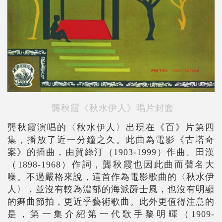
龔秋霞《秋水伊人》唱片封套
龔秋霞演唱的〈秋水伊人〉出現在《百》片第四
集，播放了近一分鐘之久。此曲為電影《古塔奇
案》的插曲，由賀綠汀（1903-1999）作曲、田漢
（1898-1968）作詞，龔秋霞也因此曲而聲名大
噪。不過嚴格來說，這首作為電影歌曲的〈秋水伊
人〉，並沒有較為濃郁的海派爵士風，也沒有明顯
的舞曲節拍，更近乎藝術歌曲。此外更值得注意的
是，第一集介紹第一代歌手黎明暉（1909-