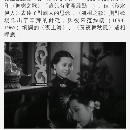
和〈舞榭之歌〉「這兒有蜜意殷勤」）。但〈秋水
伊人〉表達了對親人的思念，〈舞榭之歌〉則對歡
場作出了辛辣的針砭，與後來范煙橋（1894-
1967）填詞的〈夜上海〉、〈黃夜舞秋風〉遙相
呼應。