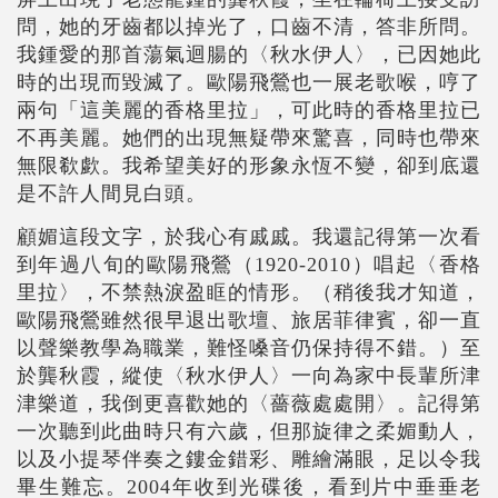
問，她的牙齒都以掉光了，口齒不清，答非所問。
我鍾愛的那首蕩氣迴腸的〈秋水伊人〉，已因她此
時的出現而毀滅了。歐陽飛鶯也一展老歌喉，哼了
兩句「這美麗的香格里拉」，可此時的香格里拉已
不再美麗。她們的出現無疑帶來驚喜，同時也帶來
無限欷歔。我希望美好的形象永恆不變，卻到底還
是不許人間見白頭。
顧媚這段文字，於我心有戚戚。我還記得第一次看
到年過八旬的歐陽飛鶯（1920-2010）唱起〈香格
里拉〉，不禁熱淚盈眶的情形。（稍後我才知道，
歐陽飛鶯雖然很早退出歌壇、旅居菲律賓，卻一直
以聲樂教學為職業，難怪嗓音仍保持得不錯。）至
於龔秋霞，縱使〈秋水伊人〉一向為家中長輩所津
津樂道，我倒更喜歡她的〈薔薇處處開〉。記得第
一次聽到此曲時只有六歲，但那旋律之柔媚動人，
以及小提琴伴奏之鏤金錯彩、雕繪滿眼，足以令我
畢生難忘。2004年收到光碟後，看到片中垂垂老