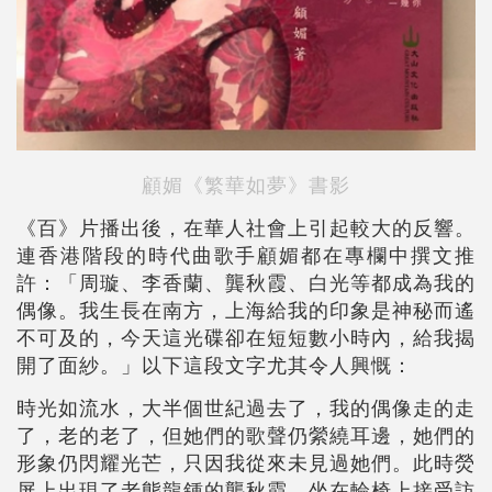
顧媚《繁華如夢》書影
《百》片播出後，在華人社會上引起較大的反響。
連香港階段的時代曲歌手顧媚都在專欄中撰文推
許：「周璇、李香蘭、龔秋霞、白光等都成為我的
偶像。我生長在南方，上海給我的印象是神秘而遙
不可及的，今天這光碟卻在短短數小時內，給我揭
開了面紗。」以下這段文字尤其令人興慨：
時光如流水，大半個世紀過去了，我的偶像走的走
了，老的老了，但她們的歌聲仍縈繞耳邊，她們的
形象仍閃耀光芒，只因我從來未見過她們。此時熒
屏上出現了老態龍鍾的龔秋霞，坐在輪椅上接受訪