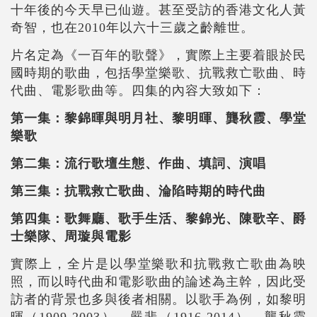
十年後的今天早已仙遊。甚至受訪的香港文化人黃
奇智，也在2010年以六十三歲之齡離世。
片名定為《一百年的歌聲》，實際上主要着眼於民
國時期的歌曲，包括學堂樂歌、抗戰救亡歌曲、時
代曲、電影歌曲等。四集的內容大致如下：
第一集：黎錦暉與明月社、黎明暉、龔秋霞、學堂
樂歌
第二集：流行歌壇生態、作曲、填詞、演唱
第三集：抗戰救亡歌曲、淪陷時期的時代曲
第四集：歌舞廳、歌手生活、黎錦光、陳歌辛、爵
士樂隊、周璇與電影
實際上，全片是以學堂樂歌和抗戰救亡歌曲為映
照，而以時代曲和電影歌曲的論述為主幹，因此受
訪者的背景也多與後者相關。以歌手為例，如黎明
暉（1909-2003）、嚴斐（1916-2014）、龔秋霞