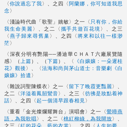
〈
你說過忘了我
〉、之四〈
阿蘭娜，你可知道我思
念
〉
〈淺論時代曲「歌聖」姚敏〉之一〈
只有你，你給
我生命美麗
〉、之二〈
攜手共遊百花境
〉、之三
〈
燕子歸來尋舊巢
〉、之四〈
將來和以往一樣渺
茫
〉
〈深夜分明有艷陽──潘迪華ＣＨＡＴ六廠展覽隨
感〉（
上篇
）、（
下篇
）、〈
《白孃孃：一朵遲桂
花》觀後
〉、〈
法海和尚與茅山道士：音樂劇《白
孃孃》拾遺
〉
〈雜說詞聖陳蝶衣〉之一〈
留下了晚霞更豔麗
〉、
之二〈
洋溢着鳳韶鸞音
〉、之三〈
彷彿是妝點着神
話
〉、之四〈
起一個清早跟春相見
〉
〈重看「金光燦爛耀舞台」演唱會〉之一〈
鶯啼燕
語，為我歌唱
〉、之二〈
桃紅柳綠，為我開放
〉、
之三〈
紅的花朵、藍的衣裳
〉、之四〈
人生如夢，