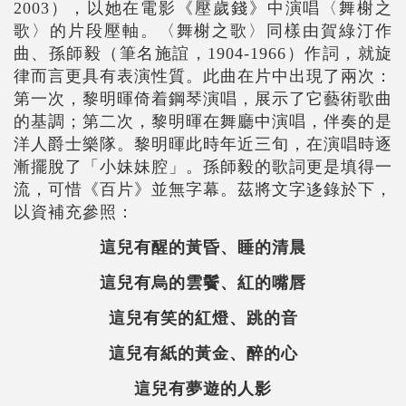
2003），以她在電影《壓歲錢》中演唱〈舞榭之
歌〉的片段壓軸。〈舞榭之歌〉同樣由賀綠汀作
曲、孫師毅（筆名施誼，1904-1966）作詞，就旋
律而言更具有表演性質。此曲在片中出現了兩次：
第一次，黎明暉倚着鋼琴演唱，展示了它藝術歌曲
的基調；第二次，黎明暉在舞廳中演唱，伴奏的是
洋人爵士樂隊。黎明暉此時年近三旬，在演唱時逐
漸擺脫了「小妹妹腔」。孫師毅的歌詞更是填得一
流，可惜《百片》並無字幕。茲將文字迻錄於下，
以資補充參照：
這兒有醒的黃昏、睡的清晨
這兒有烏的雲鬢、紅的嘴唇
這兒有笑的紅燈、跳的音
這兒有紙的黃金、醉的心
這兒有夢遊的人影