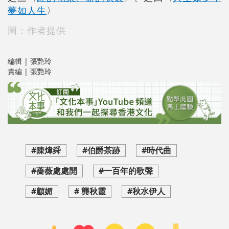
夢如人生
〉
圖：作者提供
編輯 | 張艷玲
責編 | 張艷玲
#陳煒舜
#伯爵茶跡
#時代曲
#薔薇處處開
#一百年的歌聲
#顧媚
# 龔秋霞
#秋水伊人