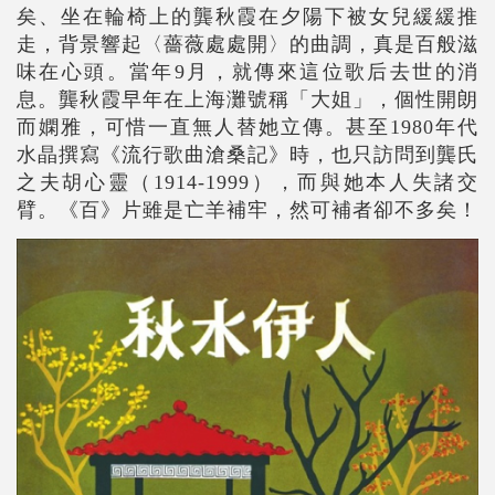
矣、坐在輪椅上的龔秋霞在夕陽下被女兒緩緩推
走，背景響起〈薔薇處處開〉的曲調，真是百般滋
味在心頭。當年9月，就傳來這位歌后去世的消
息。龔秋霞早年在上海灘號稱「大姐」，個性開朗
而嫻雅，可惜一直無人替她立傳。甚至1980年代
水晶撰寫《流行歌曲滄桑記》時，也只訪問到龔氏
之夫胡心靈（1914-1999），而與她本人失諸交
臂。《百》片雖是亡羊補牢，然可補者卻不多矣！