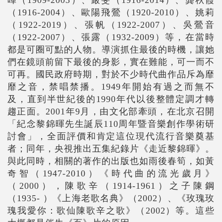
（1916-2004）、歐陽飛鶯（1920-2010）、姚莉
（1922-2019）、張帆（1922-2007）、吳鶯音
（1922-2007）、張露（1932-2009）等，在當時
都是可圈可點的人物。導演抓住最後的時機，讓她
們在鏡頭前留下最後的身影，實在難能，可一而不
可再。國民政府時期，對於不少時代曲作品斥為靡
靡之音，禁唱禁播。1949年開始有過之而無不
及，直到半世紀後的1990年代以後整體定調才轉
趨正面。2001年9月，由文化部牽頭，在北京召開
「紀念黎錦暉先生誕辰110周年暨音樂創作學術研
討會」，全面評價和肯定這位現代流行音樂奠基
者；同年，央視推出五集紀錄片《走近黎錦暉》。
與此同時，相關的著作的出版也如雨後春筍，如黃
奇智（1947-2010）《時代曲的流光歲月》
（2000），陳歌辛（1914-1961）之子陳鋼
（1935- ）《上海老歌名典》（2002）、《玫瑰玫
瑰我愛你：歌仙陳歌辛之歌》（2002）等。這些