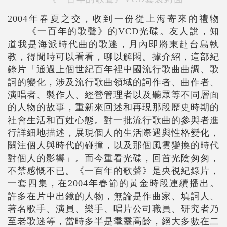
2004年春夏之交，收到一份從上海寄來的禮物
――《一百年的歌聲》的VCD光碟。友人說，知
道我是海派時代曲的歌迷，月內即將東赴台島執
教，得閒時可以看看，聊以解悶。據介紹，這部紀
錄片「通過上個世紀百年裡中國流行歌曲曲調、歌
詞的變化，涉及流行歌曲領域的詞作者、曲作者、
演唱者、製作人、經營管理者以及聽眾等不同層面
的人物的故事，重新來回述和再現那段歷史時期的
社會生活和百姓心態。對一批流行歌曲的參與者進
行詳細地描述，展現個人的生活際遇與性格變化，
關注個人與時代的碰撞，以及那個風雲變換的時代
對個人的影響」。而今重看光碟，回首光陰匆匆，
不禁感慨不已。《一百年的歌聲》是央視紀錄片，
一套四集，在2004年春節的黃金時段連續播出。
許多在片中出鏡的人物，無論是作曲家、填詞人、
著名歌手、演員、樂手、唱片公司職員、研究者乃
至老歌迷等，當時多半是耄耋高齡，絕大多數在二