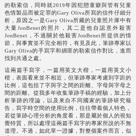
的勒索信，同時就2019年因犯戀童癖與管有兒童
色情製品而被定罪的Gary Oliva所寫的信件仔細分
析，原因之一是Gary Oliva所藏的兒童照片庫中有
大量JonBenet的照片，其二是他自認意外殺害
JonBenet，不過關於他殺害JonBenet所提供的情
節，與事實並不完全相符，有見及此，筆跡專家以
Gary Oliva的手寫字和綁匪的勒索信作對比，進而
找到共通之處。
這兩篇手寫字，一篇用英文大楷，一篇用英文小
楷，表面看來並不相近，但筆跡專家考慮到字距的
比例，這包括了字與字之間的距離、字母與字母之
間的距離。從我多年收集筆跡手稿的經驗，加上分
析筆跡的理論，以及來自不同國家的筆跡研究報
告，寫字時空間的使用比例，往往帶着個人特色，
若從筆跡心理分析的角度看，那是屬於個人的視知
覺特質，所以處理這兩篇手寫字的專家所說的不無
道理。不過，如此單一證據，對整個案件而言，似