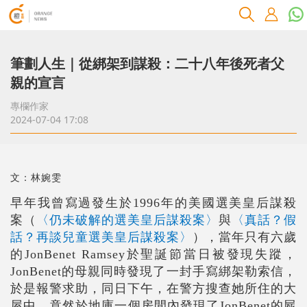
筆劃人生｜從綁架到謀殺：二十八年後死者父
親的宣言
專欄作家
2024-07-04 17:08
文：林婉雯
早年我曾寫過發生於1996年的美國選美皇后謀殺
案（
〈仍未破解的選美皇后謀殺案〉
與
〈真話？假
話？再談兒童選美皇后謀殺案〉
），當年只有六歲
的JonBenet Ramsey於聖誕節當日被發現失蹤，
JonBenet的母親同時發現了一封手寫綁架勒索信，
於是報警求助，同日下午，在警方搜查她所住的大
屋中，竟然於地庫一個房間內發現了JonBenet的屍