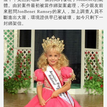
體。由於案件最初被當作綁架案處理，不少親友前
來慰問JonBenet Ramsey的家人，加上調查人員不
斷進出大屋，環境證供早已被破壞，如今只剩下一
封綁架信。