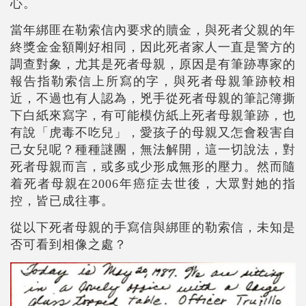
心。
當年綁匪在勒索信內要求的贖金，與死者父親的年
終獎金金額剛好相同，因此死者家人一直是警方的
調查對象，尤其是死者母親，原因是有筆跡專家的
報告指勒索信上所寫的字，與死者母親筆跡較相
近，不過也有人認為，兇手從死者母親的筆記簿撕
下白紙來寫字，有可能模仿紙上死者母親筆跡，也
有說「虎毒不吃兒」，愛孩子的母親又怎會殺害自
己女兒呢？種種謎團，無法解開，這一切說法，對
死者母親而言，或多或少形成無形的壓力。然而隨
着死者母親在2006年癌症去世後，大眾對她的指
控，皆已成往事。
從以下死者母親的手寫信與綁匪的勒索信，未知是
否可看到相像之處？