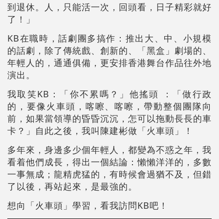
到退休。人，只能活一次，回頭看，日子精彩就好
了！」
KB在職時，話劇團多搞作：推出大、中、小規模
的話劇，除了傳統戲、創新的、「黑盒」劇場的、
年輕人的，通通俱備，更安排香港舞台作品往外地
演出。
我取笑KB：「你不累嗎？」他搖頭 ：「做行政
的，要像火車頭，喀嚓、喀嚓，帶動整個團隊向
前，如果當領導的昏昏沉沉，怎可以拖動長長的車
卡？」自此之後，我叫陳建彬做「火車頭」！
多年來，身邊多少個年輕人，都變為不惑之年，我
看着他們成長，得出一個結論：懶懶洋洋的，多數
一事無成；龍精虎猛的，有時候會過猶不及，但錯
了以後，再站起來，是最強的。
想向「火車頭」學習，看我訪問KB吧！