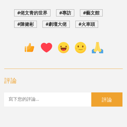
#佬文青的世界
#專訪
#藝文館
#陳健彬
#劇壇大佬
#火車頭
評論
評論