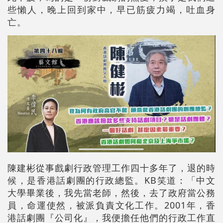
些懶人，晚上回到家中，早已筋疲力竭，吐血身
亡。
陳建彬從事戲劇行政管理工作四十多年了，退的時
候，是香港話劇團的行政總監。KB笑道：「中文
大學畢業後，我先當老師，然後，去了政府當公務
員，命運使然，被派負責文化工作。2001年，香
港話劇團『公司化』，我便擔任他們的行政工作直