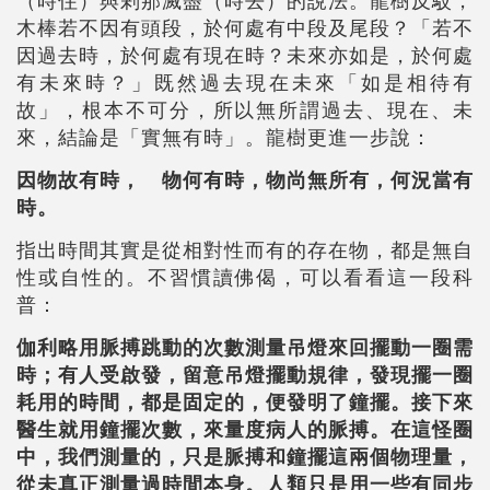
（時住）與剎那滅盡（時去）的說法。龍樹反駁，
木棒若不因有頭段，於何處有中段及尾段？「若不
因過去時，於何處有現在時？未來亦如是，於何處
有未來時？」既然過去現在未來「如是相待有
故」，根本不可分，所以無所謂過去、現在、未
來，結論是「實無有時」。龍樹更進一步說：
因物故有時，離物何有時，物尚無所有，何況當有
時。
指出時間其實是從相對性而有的存在物，都是無自
性或自性的。不習慣讀佛偈，可以看看這一段科
普：
伽利略用脈搏跳動的次數測量吊燈來回擺動一圈需
時；有人受啟發，留意吊燈擺動規律，發現擺一圈
耗用的時間，都是固定的，便發明了鐘擺。接下來
醫生就用鐘擺次數，來量度病人的脈搏。在這怪圈
中，我們測量的，只是脈搏和鐘擺這兩個物理量，
從未真正測量過時間本身。人類只是用一些有同步