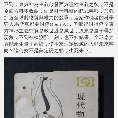
不到，東方神秘主義啟發西方理性主義之後，不是
令西方科學收斂，而是引發科研的範式轉移，加強
加速全球對物質與權力的競爭，連始作俑者的科學
狂人馬斯克都要叫停Open AI，但哪裡叫得停？東
方神秘主義究竟是救世還是滅世，原來是量子疊加
現象，不到被檢測那一刻，也不知結果。全球念力
真能產生量子糾纏，使本來注定毀滅的人類未來轉
向？這何妨不是薛定諤之貓，生死未卜。