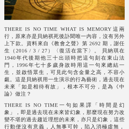
THERE IS NO TIME WHAT IS MEMORY
這兩
行，原來亦是貝納祺死後訃聞唯一內容，沒有另外
上下款。資料來自《教會之聲》第 2692 期，謝任
生（2016 / 3 / 27）〈復活在當下〉。 貝納琪在
1940年代後期他三十出頭時把這句刻在東山法
門，1996年七十多歲身故時用這一句來總結一
生，並啟悟眾生，可見此句含金量之高，不容小
覷。這是貝納祺用一生演示的行為藝術，過去現在
未來「如是相待有故」，根本不可分，是為《中
論》做注？
THERE IS NO TIME
一句如果譯「時間是幻
象」，即是過去現在未來皆幻象，那麼現在努力改
變不堪的過去趨近理想的未來，亦只是幻象，這些
行動便沒有意義，人無事可幹，陷入消極虛無，