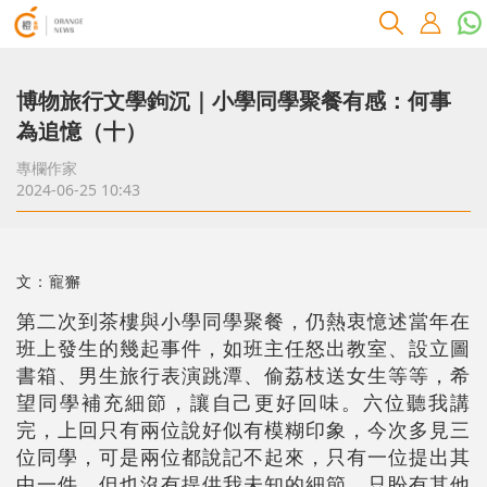
博物旅行文學鉤沉｜小學同學聚餐有感：何事
為追憶（十）
專欄作家
2024-06-25 10:43
文：寵獬
第二次到茶樓與小學同學聚餐，仍熱衷憶述當年在
班上發生的幾起事件，如班主任怒出教室、設立圖
書箱、男生旅行表演跳潭、偷荔枝送女生等等，希
望同學補充細節，讓自己更好回味。六位聽我講
完，上回只有兩位說好似有模糊印象，今次多見三
位同學，可是兩位都說記不起來，只有一位提出其
中一件，但也沒有提供我未知的細節。只盼有其他