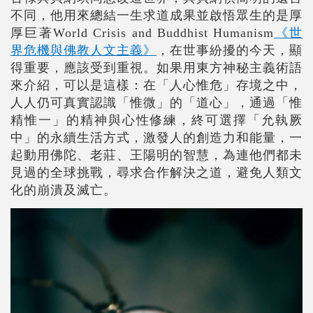
不同，他用來總結一生求道成果並啟悟眾生的是厚
厚巨著World Crisis and Buddhist Humanism
《世
界危機與佛教人文主義》
，在世事紛擾的今天，顯
得重要，應該受到重視。如果用東方神秘主義術語
來介紹，可以是這樣：在「人心惟危」存境之中，
人人仍可真實認識「惟微」的「道心」，通過「惟
精惟一」的精神與心性修練，終可選擇「允執厥
中」的永續生活方式，激發人的創造力和能量，一
起動用佛陀、老莊、王陽明的智慧，為連他們都未
見過的全球挑戰，尋求合作解決之道，避免人類文
化的崩潰及滅亡。