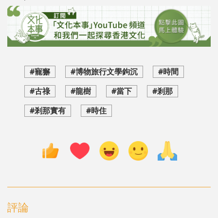
#寵獬
#博物旅行文學鉤沉
#時間
#古祿
#龍樹
#當下
#剎那
#剎那實有
#時住
評論