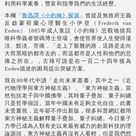
利用科學素養，豐富和指導我們的生活經歷。
本欄「
魯迅譯《小約翰》探源
」曾提及無政府主義
反啟蒙荷蘭心理醫生小伊登（Frederik van
Eeden） 1885年成人童話《小約翰》悲觀地描寫
唯科學義者號碼博士登場，會使世界使人生變得淒
涼、黯淡、苦痛，「走上了艱難的路，這路是走向
大而黑暗的都市去的，而這都市是人性和他們的悲
痛之所在」，古祿可說是在一百二十四年後為
Eeden描述的困局提出突破方案。
我在80年代中讀「走向未來叢書」其中之一《近
代物理學與東方神秘主義》，「東方神秘主義」當
然包括老子與中國佛學，其時量子疊加、量子糾纏
只是哲學假設。當年中國未有足夠文化自信，此書
未受重視，近年卻不停出新版，很多科普網紅都用
東方神秘主義解釋量子疊加、量子糾纏。今日量子
力學已成為人類有史以來最有威力的創新科技的理
論源頭，東方神秘主義再沒有人看輕，但是我們想