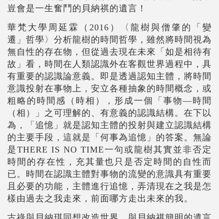
豈會是一生奮鬥的貝納祺的遺言！
華梵大學周延霖（2016）〈龍樹與僧肇的「變
遷」哲學〉分析龍樹的時間哲學，雖然將時間視為
無自性的存在物，但從過去現在未來「如是相待有
故」看，時間在人類認識外在客觀世界過程中，具
有重要的認識論意義。即是透過認知主體，將時間
意識投射在事物上，安立各種抽象的時間概念，或
粗略的時間感（時相），形成一個「事物—時間
（相）」之可理解的、有意義的認識結構。在下以
為，「追憶」就是認知主體的投射與建立認識結構
的主要手段，這就是「何事為追憶」的答案。無論
是THERE IS NO TIME一句或龍樹其實並非否定
時間的存在性，充其量也只是否定時間的自性而
已。時間在認識主體對事物的流變的意識具有重要
且必要的功能，主體進行追憶，弄清現在之我是怎
樣由過去之我走來，前面哪方走出未來的我。
古祿與貝納琪同想改造世界，與貝納祺簡明的遺言