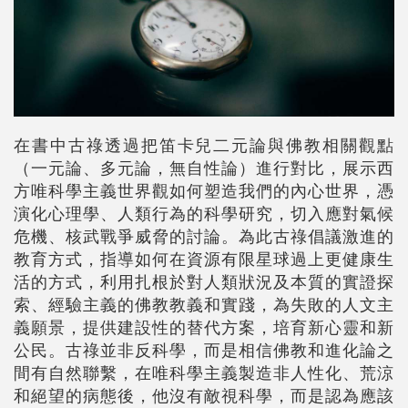
在書中古祿透過把笛卡兒二元論與佛教相關觀點
（一元論、多元論，無自性論）進行對比，展示西
方唯科學主義世界觀如何塑造我們的內心世界，憑
演化心理學、人類行為的科學研究，切入應對氣候
危機、核武戰爭威脅的討論。為此古祿倡議激進的
教育方式，指導如何在資源有限星球過上更健康生
活的方式，利用扎根於對人類狀況及本質的實證探
索、經驗主義的佛教教義和實踐，為失敗的人文主
義願景，提供建設性的替代方案，培育新心靈和新
公民。古祿並非反科學，而是相信佛教和進化論之
間有自然聯繫，在唯科學主義製造非人性化、荒涼
和絕望的病態後，他沒有敵視科學，而是認為應該