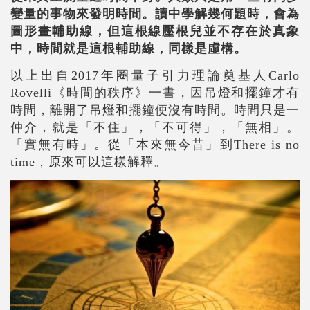
變量的事物來發明時間。讀中學解幾何題時，會為
圖形畫輔助線，但這根線壓根兒並不存在於真象
中，時間就是這根輔助線，同樣是虛構。
以上出自2017年圈量子引力理論奠基人Carlo
Rovelli《時間的秩序》一書，因吊燈和擺鐘才有
時間，離開了吊燈和擺鐘便沒有時間。時間只是一
仲介，就是「不住」，「不可得」，「無相」。
「實無有時」。從「本來無今昔」到There is no
time，原來可以這樣解釋。