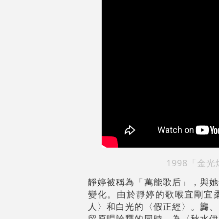
1998「金
靜婷被稱為「萬能歌后」，與她
變化。由於靜婷的歌喉宜剛宜
人〉和白光的〈假正經〉。龔、
留原唱詮釋的同時，為〈秋水伊