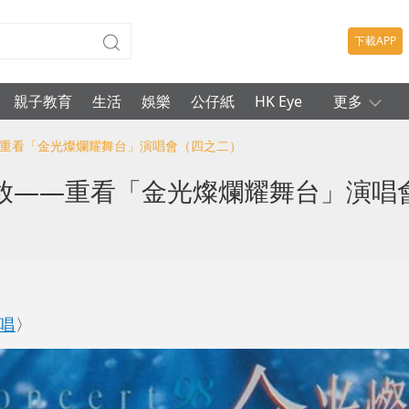
下載APP
親子教育
生活
娛樂
公仔紙
HK Eye
更多
―重看「金光燦爛耀舞台」演唱會（四之二）
放――重看「金光燦爛耀舞台」演唱
唱
〉