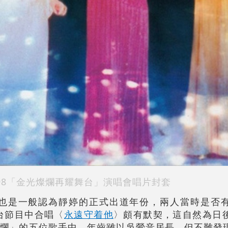
998「金光燦爛再耀舞台」演唱會唱片封套
，也是一般認為靜婷的正式出道年份，兩人當時是否
電台節目中合唱〈
永遠守着他
〉頗有默契，這自然為日
爛」的五位歌手中，年齒雖以吳鶯音居長，但不難發