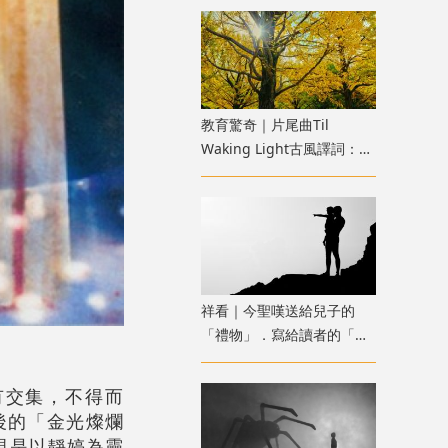
教育驚奇｜片尾曲Til
Waking Light古風譯詞：
《寂靜的朋友》雜談七
祥看｜今聖嘆送給兒子的
「禮物」．寫給讀者的「故
事」
有交集，不得而
後的「金光燦爛
現是以靜婷為靈