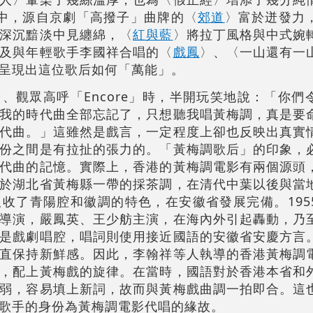
中，源自京劇「高撥子」曲牌的〈
郊道
〉富於迸發力
深沉黯淡中見纏綿，〈
紅與藍
〉將拉丁風格與中式婉
及與年輕歌手李國祥合唱的〈
戲鳳
〉、〈一山還有一
呈現出這位歌后如何「萬能」。
、觀眾高呼「Encore」時，半開玩笑地說：「你們
我的時代曲全部忘記了，只想聽我唱黃梅調，真是要
代曲。」這雖然是戲言，一定程度上卻也反映出真實
份之間是有拉扯的張力的。「黃梅調歌后」的印象，
代曲的記憶。實際上，香港的黃梅調電影有兩個源頭
於湖北省黃梅縣一帶的採茶調，在清
代
中葉以後與當
收了青陽腔和徽調的特色，在安徽省發展完備。195
導演，嚴鳳英、王少舫主演，在海內外引起轟動，乃
是戲劇唱腔，唱詞則使用接近國語的安徽省安慶方言
直保持新鮮感。因此，李翰祥等人執導的香港黃梅調
，配上黃梅戲的旋律。在當時，國語對於香港本省和
弱，容易填上新詞，故而與黃梅戲曲調一拍即合。這
歌手的身份為黃梅調電影代唱的緣故。