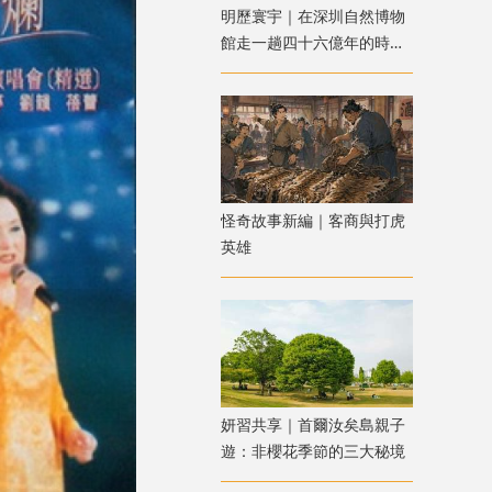
明歷寰宇｜在深圳自然博物
館走一趟四十六億年的時空
之旅
怪奇故事新編｜客商與打虎
英雄
妍習共享｜首爾汝矣島親子
遊：非櫻花季節的三大秘境