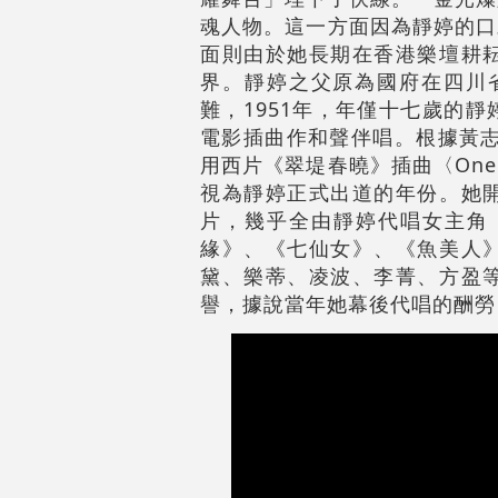
魂人物。這一方面因為靜婷的口
面則由於她長期在香港樂壇耕
界。靜婷之父原為國府在四川省
難，1951年，年僅十七歲的
電影插曲作和聲伴唱。根據黃志
用西片《翠堤春曉》插曲〈One da
視為靜婷正式出道的年份。她
片，幾乎全由靜婷代唱女主角
緣》、《七仙女》、《魚美人
黛、樂蒂、凌波、李菁、方盈
譽，據說當年她幕後代唱的酬勞