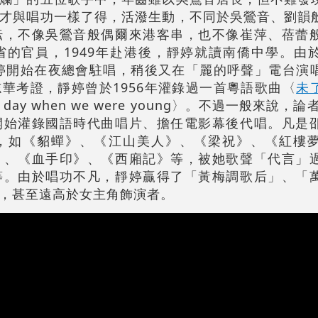
才與唱功一樣了得，活潑生動，不同於吳鶯音、劉韻
耘，不像吳鶯音般偶爾來港客串，也不像崔萍、蓓蕾
的官員，1949年赴港後，靜婷就讀南僑中學。由
靜婷開始在夜總會駐唱，稍後又在「麗的呼聲」電台演
華考證，靜婷曾於1956年灌錄過一首粵語歌曲〈
未
y when we were young〉。不過一般來說，論
開始灌錄國語時代曲唱片、擔任電影幕後代唱。凡是
，如《貂蟬》、《江山美人》、《梁祝》、《紅樓
》、《血手印》、《西廂記》等，被她歌聲「代言」
等。由於唱功不凡，靜婷贏得了「黃梅調歌后」、「
，甚至遠高於女主角飾演者。