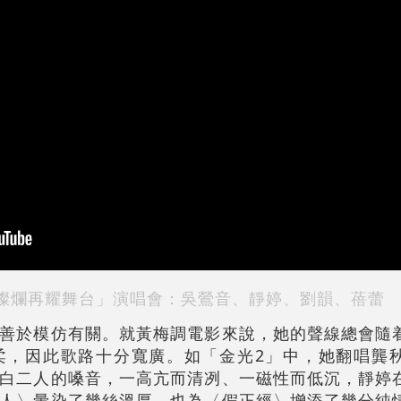
光燦爛再耀舞台」演唱會：吳鶯音、靜婷、劉韻、蓓蕾
善於模仿有關。就黃梅調電影來說，她的聲線總會隨
柔，因此歌路十分寬廣。如「金光2」中，她翻唱龔
白二人的嗓音，一高亢而清冽、一磁性而低沉，靜婷
人〉暈染了幾絲溫厚，也為〈假正經〉增添了幾分純