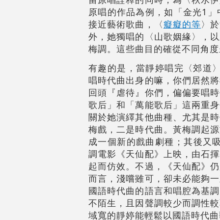
原唱的作品為例，如「金光1」
接近藝術歌曲，〈
癡癡的等
〉於
外，她獨唱的〈山歌姻緣〉，以
梅調。這些曲目的確從不同角度
有趣的是，當靜婷唱完〈郊道〉
唱時代曲出身的嘛，你們居然將
回頭『虐待』你們，偏偏要唱時
歌后」和「萬能歌后」這兩重身
關於她演繹其他曲種、尤其是時
梅戲，二是時代曲。黃梅調起源
成一個新的戲曲劇種；其後又吸
調電影《天仙配》上映，由石揮
起而仿效。不過，《天仙配》仍
而言，淺嚐雖可，卻未必能夠一
國語時代曲的語言和唱腔為基調
不陌生，且因聲調較少而調性較
域寬的靜婷能輕鬆以國語時代曲