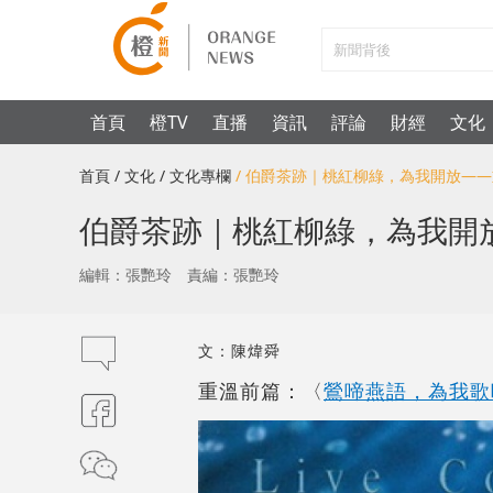
首頁
橙TV
直播
資訊
評論
財經
文化
首頁
/ 文化
/ 文化專欄
/ 伯爵茶跡｜桃紅柳綠，為我開放―
伯爵茶跡｜桃紅柳綠，為我開
編輯：張艷玲
責編：張艷玲
文：陳煒舜
重溫前篇：〈
鶯啼燕語，為我歌