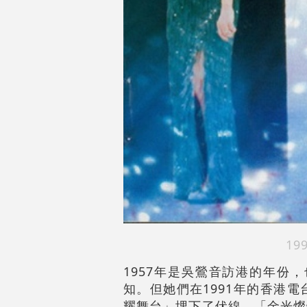
1
1957年是吳鶯音訪港的年份
知。但她們在1991年的香港
耀舞台」埋下了伏線。「金光燦