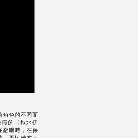
着角色的不同而
秋霞的〈秋水伊
在翻唱時，在保
情，再以她本人