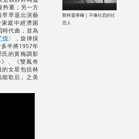
般矜重；另一方
般早早退出演藝
鄭梓靈專欄 | 不像社恐的社
於家庭中經濟困
恐人
唱時代曲，並為
了情
〉，旋律採
者多半將1957年
邵氏的黃梅調影
夢》、《雙鳳奇
過的女星包括林
萬能歌后」之美