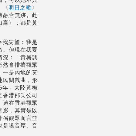
，〈
明日之歌
〉
轉融合無跡。此
山高〉，都是黃
令我失望：我是
命。但現在我要
情況：「黃梅調
必然會排擠觀眾
，一是內地的黃
地民間戲曲，形
5年，大陸黃梅
至香港邵氏公司
。這在香港觀眾
電影，其實是以
外省觀眾而言並
也是嗓音厚、音