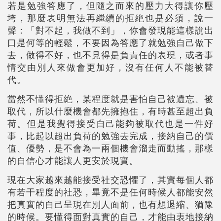
若是勉強答應了，但隨之而來的壓力大得讓你壓
垮，那麼表明無法再繼續的拒絶也是必須，說一
聲：「對不起，我做不到」，你會發現能這樣說出
口是何等的輕鬆，不要因為答應了就勉強自己做下
去，做得不好，也不見得是負責任的表現，或者事
情交由別人來做會更加好，沒有任何人不能被替
代。
當然不懂得拒絶，某程度就是害怕自己被遺忘、被
取代，所以什麼機會都先擁抱住，有時甚至超出負
荷。但是我覺得接受自己能夠被取代也是一件好
事，比起以超出負荷的勉強去完成，接納自己的價
值、優勢，是不會為一兩個機會溜走而動搖，那樣
的自信心才能讓人更安於現實。
現在大家越來越能接受社交恐懼了，其實每個人都
有若干程度的社恐，畢竟不是任何時候人都能安然
把真實的自己呈現在別人面前，也有想退縮、猶豫
的時候。要懂得面對真實的自己，才能由衷地接納