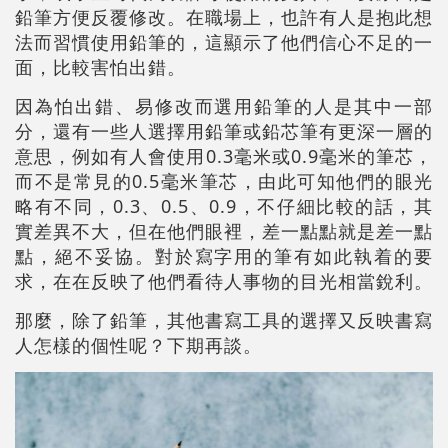
鉛筆方便反覆修改。在職場上，也許有人是抱此想
法而習慣使用鉛筆的，這顯示了他們信心不足的一
面，比較害怕出錯。
因為怕出錯、易修改而選用鉛筆的人是其中一部
分，還有一些人選擇用鉛筆或鉛芯筆有更深一層的
意思，例如有人會使用0.3毫米或0.9毫米的筆芯，
而不是常見的0.5毫米筆芯，由此可知他們的眼光
略有不同，0.3、0.5、0.9，不仔細比較的話，其
實差異不大，但在他們眼裡，差一點點就是差一點
點，絕不妥協。對於寫字用的筆有如此執着的要
求，在在反映了他們看待人事物的目光相當銳利。
那麼，除了鉛筆，其他書寫工具的選擇又反映書寫
人怎樣的個性呢？下期再談。