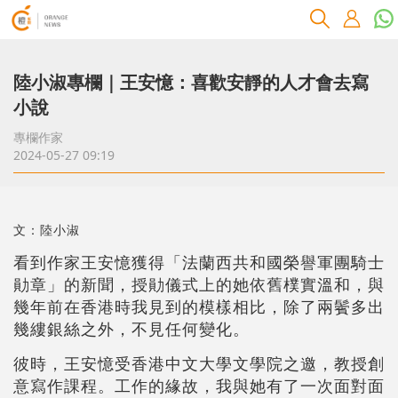
陸小淑專欄｜王安憶：喜歡安靜的人才會去寫
小說
專欄作家
2024-05-27 09:19
文：陸小淑
看到作家王安憶獲得「法蘭西共和國榮譽軍團騎士
勛章」的新聞，授勛儀式上的她依舊樸實溫和，與
幾年前在香港時我見到的模樣相比，除了兩鬢多出
幾縷銀絲之外，不見任何變化。
彼時，王安憶受香港中文大學文學院之邀，教授創
意寫作課程。工作的緣故，我與她有了一次面對面