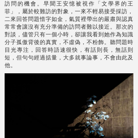
訪問的機會。早聞王安憶被視作「文學界的王
菲」，屬於較難訪的對象，一來不輕易接受採訪，
二來回答問題惜字如金，氣質裡帶出的嚴肅與認真
常常會讓沒有充分準備的訪問者難以接近。那次的
對談，儘管只有一個小時，卻讓我看到她作為知識
分子孤傲背後的真實，不虛偽，不粉飾。聽問題時
目光專注，回答時語速很快，有話則長，無話則
短，但句句經過掂量，大多就事論事，不會由此及
他。