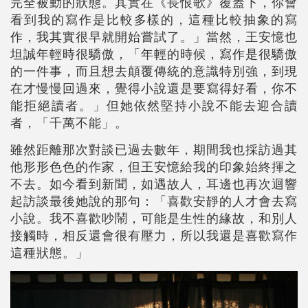
完全被動的狀態。其實在《長恨歌》覆蓋下，你會
看到我的寫作是比較多樣的，這種比較抽象的寫
作，我其實很早就開始嘗試了。」當然，王安憶也
坦誠年輕時很驕傲，「年輕的時候，寫作是很驕傲
的一件事，而且想去顛覆傳統的意識特別強，到現
在才慢慢回過來，覺得小說還是要寫得好看，你不
能拒絕讀者。」但她依然堅持小說不能去迎合讀
者，「千萬不能」。
雖然距離那次對談已過去數年，期間我也採訪過其
他形形色色的作家，但王安憶給我的印象始終揮之
不去。如今看到新聞，如遇故人，耳邊也再次迴響
起訪談最後她說的那句：「喜歡安靜的人才會去寫
小說。我不喜歡吵鬧，可能是生性的緣故，和別人
接觸時，相反還會很有壓力，所以我還是喜歡寫作
這種狀態。」