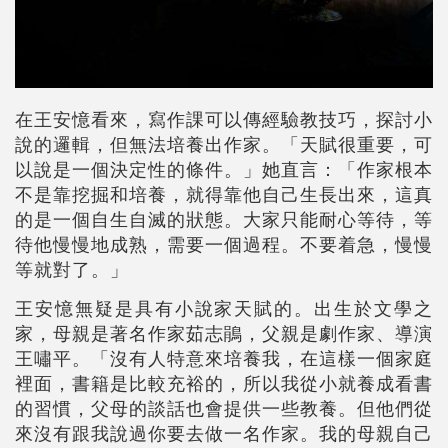
在王安憶看來，寫作課可以傳經驗教技巧，探討小
說的邏輯，但無法培養出作家。「天賦很重要，可
以說是一個決定性的條件。」她直言：「作家根本
不是靠挖掘和培養，就得靠他自己生長出來，這真
的是一個自生自滅的狀態。大家只能耐心等待，等
待他慢慢地成熟，需要一個過程。不要着急，慢慢
等就對了。」
王安憶無疑是具有小說家天賦的。出生於文學之
家，母親是著名作家茹志鵑，父親是劇作家、導演
王嘯平。「沒有人特意來培養我，在這樣一個家庭
裡面，書籍是比較充裕的，所以我從小就養成看書
的習慣，父母的談話也會提供一些教養。但他們從
來沒有跟我說過你要去做一名作家。我的母親自己