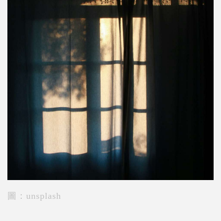
圖：unsplash