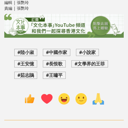
編輯 | 張艷玲
責編 | 張艷玲
#陸小淑
#中國作家
#小說家
#王安憶
#長恨歌
#文學界的王菲
#茹志鵑
#王嘯平