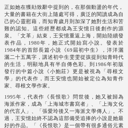
正如她在獲勛致辭中提到的，在那個動盪的年代，
大量的書籍在大街上隨處可得，廣泛的閱讀成為自
己的心靈慰藉，而知青歲月則加深了她對生活和苦
難的認知。這些經歷都成為王安憶日後創作的源
泉。「文革」結束，王安憶重返上海，開始陸續發
表作品，1980年，她正式開始寫小說。發表於
1984年的首部長篇小說《69屆初中生》，洋洋灑
灑二十五萬字，講述初中生雯雯從孩提到知青時代
的生活，明顯地具有半自傳色彩。到1986年初版
發行的中篇小說《小鮑莊》更是被視為「尋根文
學」的代表作，而王安憶也開始被定位為知青作
家、尋根文學作家。
1995
年，代表作《長恨歌》問世後，她又被歸為
海派作家，成為「上海城市書寫者」、「上海文化
的代言人」、「張愛玲後又一海派文學傳人」。不
過，王安憶始終不認為這部備受追捧的小說是她最
好的作品。「《長恨歌》是一個帶有很多通俗元素