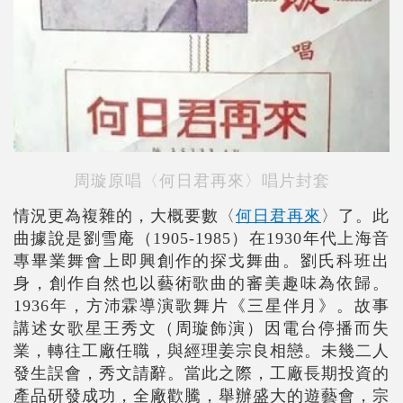
周璇原唱〈何日君再來〉唱片封套
情況更為複雜的，大概要數〈
何日君再來
〉了。此
曲據說是劉雪庵（1905-1985）在1930年代上海音
專畢業舞會上即興創作的探戈舞曲。劉氏科班出
身，創作自然也以藝術歌曲的審美趣味為依歸。
1936年，方沛霖導演歌舞片《三星伴月》。故事
講述女歌星王秀文（周璇飾演）因電台停播而失
業，轉往工廠任職，與經理姜宗良相戀。未幾二人
發生誤會，秀文請辭。當此之際，工廠長期投資的
產品研發成功，全廠歡騰，舉辦盛大的遊藝會，宗