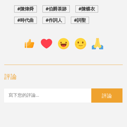
#陳煒舜
#伯爵茶跡
#陳蝶衣
#時代曲
#作詞人
#詞聖
評論
評論