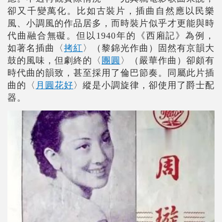
卻又千變萬化。比如古裝片，插曲自然應以民樂
風、小調風的作品居多，而時裝片似乎才更能與時
代曲融合無礙。但以1940年的《西廂記》為例，
如著名插曲〈
拷紅
〉（黎錦光作曲）固然有京韻大
鼓的風味，但劇終的〈
團圓
〉（嚴華作曲）卻頗有
時代曲的韻致，甚至採用了倫巴節奏。同屬此片插
曲的〈
月圓花好
〉縱是小調旋律，卻使用了爵士配
器。