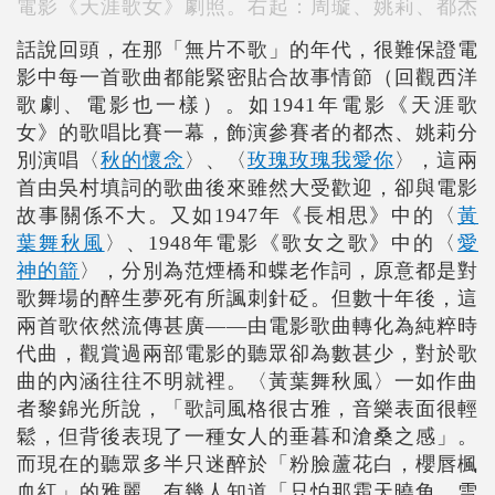
電影《天涯歌女》劇照。右起：周璇、姚莉、都杰
話說回頭，在那「無片不歌」的年代，很難保證電
影中每一首歌曲都能緊密貼合故事情節（回觀西洋
歌劇、電影也一樣）。如1941年電影《天涯歌
女》的歌唱比賽一幕，飾演參賽者的都杰、姚莉分
別演唱〈
秋的懷念
〉、〈
玫瑰玫瑰我愛你
〉，這兩
首由吳村填詞的歌曲後來雖然大受歡迎，卻與電影
故事關係不大。又如1947年《長相思》中的〈
黃
葉舞秋風
〉、1948年電影《歌女之歌》中的〈
愛
神的箭
〉，分別為范煙橋和蝶老作詞，原意都是對
歌舞場的醉生夢死有所諷刺針砭。但數十年後，這
兩首歌依然流傳甚廣――由電影歌曲轉化為純粹時
代曲，觀賞過兩部電影的聽眾卻為數甚少，對於歌
曲的內涵往往不明就裡。〈黃葉舞秋風〉一如作曲
者黎錦光所說，「歌詞風格很古雅，音樂表面很輕
鬆，但背後表現了一種女人的垂暮和滄桑之感」。
而現在的聽眾多半只迷醉於「粉臉蘆花白，櫻唇楓
血紅」的雅麗，有幾人知道「只怕那霜天曉角，雪