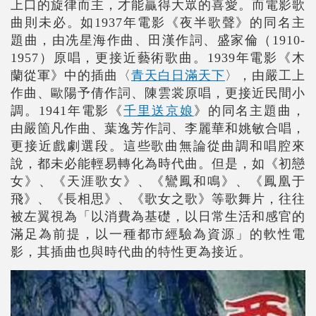
上口的旋律而主，才能贏得大眾的喜愛。而電影歌
曲則未必。如1937年電影《夜半歌聲》的同名主
題曲，由冼星海作曲、田漢作詞、盛家倫（1910-
1957）原唱，更接近藝術歌曲。1939年電影《木
蘭從軍》中的插曲〈
青天白日滿天下
〉，由嚴工上
作曲、歐陽予倩作詞、陳雲裳原唱，更接近民間小
調。1941年電影《
千里送京娘
》的同名主題曲，
由嚴箇凡作曲、葉逸芳作詞、李麗華和姚敏合唱，
更接近戲劇選段。這些歌曲無論從曲調和唱腔來
說，都未必能輕易轉化為時代曲。但是，如《初戀
女》、《天涯歌女》、《鸞鳳和鳴》、《鳳凰于
飛》、《長相思》、《歌女之歌》等歌舞片，往往
被左翼視為「以消費為基礎，以日常生活和感官的
滿足為前提，以一種都市經驗為資源」的軟性電
影，其插曲也與時代曲的特性更為接近。