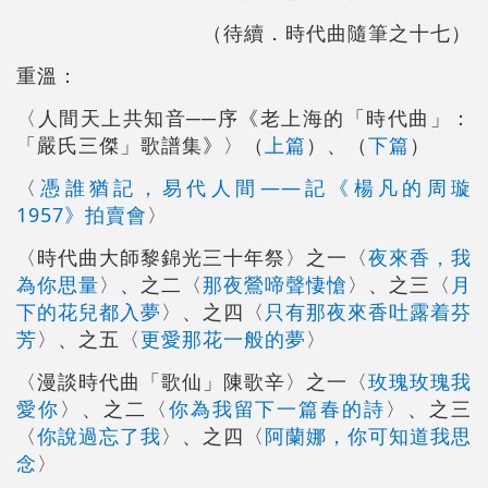
（待續．時代曲隨筆之十七）
重溫：
〈人間天上共知音──序《老上海的「時代曲」：
上篇
下篇
「嚴氏三傑」歌譜集》〉（
）、（
）
憑誰猶記，易代人間――記《楊凡的周璇
〈
1957》拍賣會
〉
夜來香，我
〈時代曲大師黎錦光三十年祭〉之一〈
為你思量
那夜鶯啼聲悽愴
月
〉、之二〈
〉、之三〈
下的花兒都入夢
只有那夜來香吐露着芬
〉、之四〈
芳
更愛那花一般的夢
〉、之五〈
〉
玫瑰玫瑰我
〈漫談時代曲「歌仙」陳歌辛〉之一〈
愛你
你為我留下一篇春的詩
〉、之二〈
〉、之三
你說過忘了我
阿蘭娜，你可知道我思
〈
〉、之四〈
念
〉