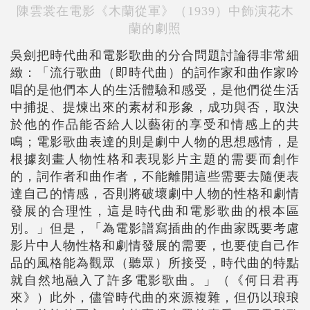
陳雲裳在電影《木蘭從軍》（1939）中飾演花木
蘭的劇照
吳劍把時代曲和電影歌曲的分合問題討論得非常細
緻：「流行歌曲（即時代曲）的詞作家和曲作家吟
唱的是他們本人的生活體驗和感受，是他們從生活
中捕捉、提煉出來的素材和形象，成功與否，取決
於他的作品能否給人以藝術的享受和情感上的共
鳴；電影歌曲表達的則是劇中人物的思想感情，是
根據刻畫人物性格和表現影片主題的需要而創作
的，詞作者和曲作者，不能離開這些需要去隨便表
達自己的情感，否則將破壞劇中人物的性格和劇情
發展的合理性，這是時代曲和電影歌曲的根本區
別。」但是，「為電影譜寫插曲的作曲家既要考慮
影片中人物性格和劇情發展的需要，也要使自己作
品的風格能為觀眾（聽眾）所接受，時代曲的特點
就自然地融入了許多電影歌曲。」（《何日君再
來》）此外，儘管時代曲的來源複雜，但仍以琅琅