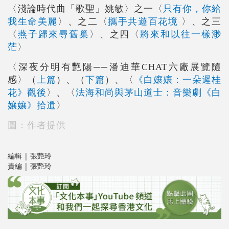
只有你，你給
〈淺論時代曲「歌聖」姚敏〉之一〈
我生命美麗
攜手共遊百花境
〉、之二〈
〉、之三
燕子歸來尋舊巢
將來和以往一樣渺
〈
〉、之四〈
茫
〉
〈深夜分明有艷陽──潘迪華CHAT六廠展覽隨
上篇
下篇
《白孃孃：一朵遲桂
感〉（
）、（
）、〈
花》觀後
〉、〈
法海和尚與茅山道士：音樂劇《白
孃孃》拾遺
〉
圖：作者提供
編輯 | 張艷玲
責編 | 張艷玲