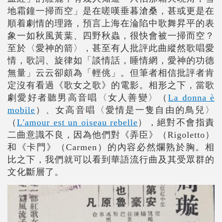
地霜鐘一掃而空」是在嗟嘆垂暮滄桑，甚或更是在
順着劇情的理路，預言上海在淪陷中歌舞昇平的表
象一如秋風黃葉、四野秋蟲，很快會被一掃而空？
至於〈愛神的箭〉，甚至有人批評此曲縱然歌唱愛
情，歌詞、旋律如「談情話，睡情網，愛神的功德
無量」云云卻頗為「輕佻」。但筆者相信批評者肯
定沒有看過《歌女之歌》的電影。相形之下，當歌
劇愛好者聽男高音唱〈女人善變〉（
La donna è
mobile
）、女高音唱〈愛情是一隻自由的鳥兒〉
（
L'amour est un oiseau rebelle
），絕對不會指責
二曲意識不良，因為他們對《弄臣》（Rigoletto）
和《卡門》（Carmen）的內容必然爛熟於胸。相
比之下，我們就可以看到華語流行曲及其受眾群的
文化斷層了。