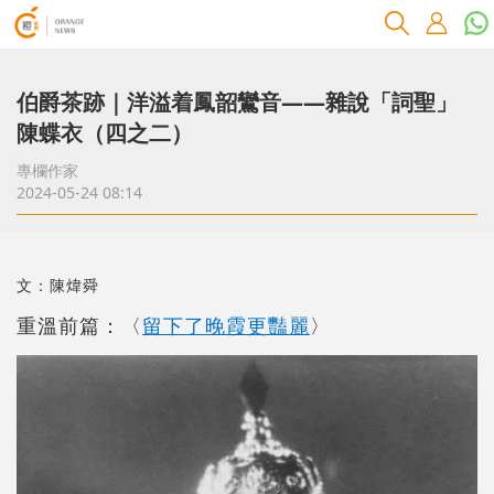
伯爵茶跡｜洋溢着鳳韶鸞音――雜說「詞聖」
陳蝶衣（四之二）
專欄作家
2024-05-24 08:14
文：陳煒舜
重溫前篇：〈
留下了晚霞更豔麗
〉