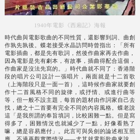
1940年電影《西廂記》海報
時代曲與電影歌曲的不同性質，還影響到詞、曲創
作孰先孰後。蝶老接受水晶訪問時曾指出：「所有
電影插曲，都是先有歌詞，然後作曲家再去作曲，
因為電影是先有劇本，有故事，插曲得配合這個，
作曲家是沒法先寫的。」時代曲就不同了：香港階
段的唱片公司設計一張唱片，兩面就是十二首歌
（上海階段只是一面一首），這時候作曲家就要創
作十二首風格不同的旋律，或抒情、或進行曲等
等，但一般不設主題，每首的題材由作詞家自己去
找，總之十二首要有完全不同的內容風格。蝶老說
這「是我所謂的奉旨填詞，比較困難一點。但是寫
得多了，困難情況也就減少了一點，好像看熟了
嘛，總是容易應付」。此言可與吳劍的論述相互照
應。不過再觀實際情況――尤其就電影歌曲來說，