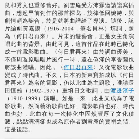
良和秀文也重修舊好。劉雪庵受方沛霖邀請譜寫插
曲，想起早前創作的那首探戈，旋律低回婉轉，與
劇情頗為契合，於是就將曲譜給了導演。隨後，該
片編劇黃嘉謨（1916-2004，筆名貝林）填詞，題
為〈何日君再來〉。片末的遊藝會，正是女主角演
唱此曲的背景。由此可見，這首作品在此時已轉化
成一首電影歌曲。〈何日君再來〉由於詞曲優美，
不僅周璇原唱唱片風行一時，遠在偽滿的李香蘭也
將該曲灌唱。因此，〈
何日君再來
〉又從電影歌曲
變成了時代曲。不久，日本的新東寶拍成以《何日
君再來》為名的電影，仍以此曲為主題歌，唯請長
田恒雄（1902-1977）重填日文歌詞，由
渡邊濱子
（1910-1999）演唱。如是一來，此曲又成為了電
影歌曲。然而藝術歌曲也好、電影歌曲也好、時代
曲也好，此曲在每一次轉化中固然豐厚了文化積
澱，點點滴滴卻也成為原作者劉雪庵的賈禍之階。
這是後話。