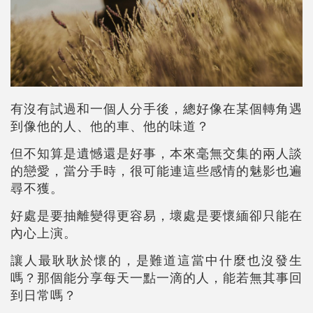
有沒有試過和一個人分手後，總好像在某個轉角遇
到像他的人、他的車、他的味道？
但不知算是遺憾還是好事，本來毫無交集的兩人談
的戀愛，當分手時，很可能連這些感情的魅影也遍
尋不獲。
好處是要抽離變得更容易，壞處是要懷緬卻只能在
內心上演。
讓人最耿耿於懷的，是難道這當中什麼也沒發生
嗎？那個能分享每天一點一滴的人，能若無其事回
到日常嗎？