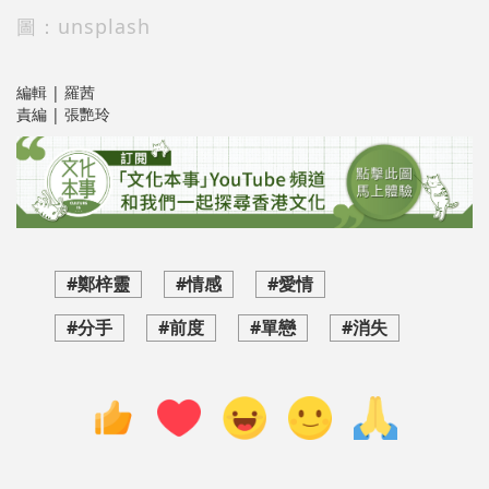
圖：unsplash
編輯 | 羅茜
責編 | 張艷玲
#鄭梓靈
#情感
#愛情
#分手
#前度
#單戀
#消失