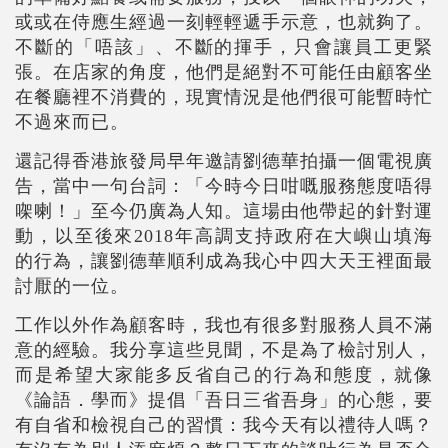
或或在侍應生經過一刻輕輕遞手示意，也就夠了。
不斷的「唔該」、不斷的揮手，只會讓員工更緊
張。在店家的角度，他們是絕對不可能任由顧客坐
在餐廳裡不消費的，現實情況是他們很可能暫時忙
不過來而已。
還記得香港旅發局早年邀請劉德華拍攝一個電視廣
告，當中一句台詞：「今時今日咁嘅服務態度唔得
㗎喇！」至今仍廣為人知。這場由他帶起的針對運
動，以至後來2018年高調支持政府在大嶼山填海
的行為，讓劉德華順利成為我心中四大天王裡面最
討厭的一位。
工作以外作為顧客時，我也有很多對服務人員不滿
意的經驗。我分享這些見聞，不是為了檢討別人，
而是希望大家能多反省自己的行為和態度，就像
《論語．學而》提倡「吾日三省吾身」的心態，要
有自省和檢視自己的習慣：我今天有以禮待人嗎？