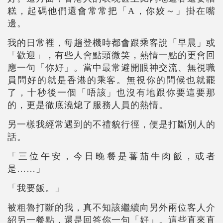
糕，起碼他們還會常常把「A，你姣～」掛在嘴
邊。
我的日常裡，每趟登機時都會跟乘客說「早晨」或
「歡迎」，有些人會點頭微笑，熱情一點的更會回
應一句「你好」。當中最常避開眼神交流、無視職
員問好的就是香港的乘客。無視你的問候也就罷
了，十秒後一個「唔該」也沒有地跟你要這要那
的，更是徹底澆熄了服務人員的熱情。
另一樣我經常遇到的不禮貌行徑，便是打斷別人的
話。
「三位午安，今日晚餐是蕃茄牛肉飯，或者
是……」
「我要飯。」
被粗魯打斷的我，真不知該繼續向另外兩位客人介
紹另一餐點，還是回答你一句「好」。這些直來直