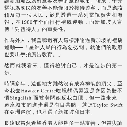
讓新加坡成為對旅客友善的旅遊城市。後來，李光
耀認為國民的友善不能僅限於接待遊客，而是應該
觸及每一位人民，於是透過一系列電視廣告和海
報，在1980年全面推行禮貌運動，向新加坡人宣
傳「對禮待人」的重要性。
作為外人，我曾聽過有人這樣評論過新加坡的禮貌
運動──「星洲人民的行為惡劣到，就他們的政府
也要出手拍廣告教育。」
然而就我看來，懂得檢討自己，才是進步的第一
步。
時隔多年，這個地方雖然沒有成為禮貌的頂尖，至
今我去Hawker Centre吃蝦麵偶爾還是會因為聽不
慣Singalish 而被老闆娘反我白眼，但一路走來，
這座城市的進步還是有目共睹。就連Taylor Swift
在亞洲巡演，也只選了新加坡和日本。
長遠我當然希望香港人能夠多一點友善，但當輿論