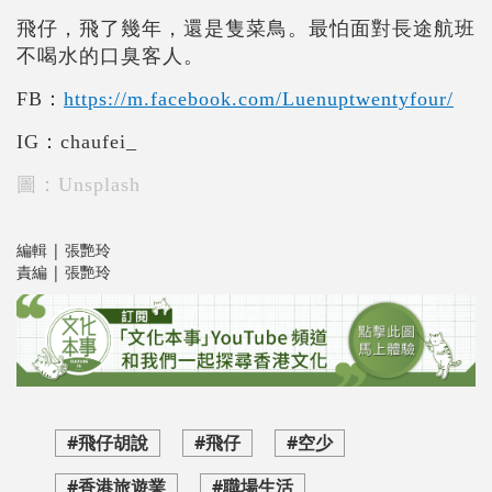
飛仔，飛了幾年，還是隻菜鳥。最怕面對長途航班
不喝水的口臭客人。
FB：
https://m.facebook.com/Luenuptwentyfour/
IG
：chaufei_
圖：Unsplash
編輯 | 張艷玲
責編 | 張艷玲
#飛仔胡說
#飛仔
#空少
#香港旅遊業
#職場生活