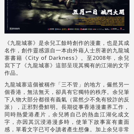
《九龍城寨》是余兒工餘時創作的漫畫，也是其成
名作，創作靈感源自一本由外藉人士所著的九龍城
寨書籍《City of Darkness》。至2008年，余兒
寫下了《九龍城寨》這部呈現其獨有的江湖的文字
作品。
九龍城寨這個被稱作「三不管」的地方，儼然另一
個香港，無法無天，卻具有它獨特的秩序。余兒筆
下人物大部分都很有義氣（當然少不免有狡詐的反
派），正邪對疊鮮明。長期從事香港漫畫界工作，
同時熱愛港產片，余兒將自己的熱血江湖化成文
字，亦因其沉浸港漫多時，使筆下故事富有畫面
感，單看文字已可令讀者產生想像。加上余兒非常