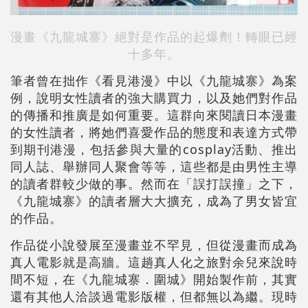
漫畫《九龍城寨》絕對是作品的起爆劑！轉眼已經
十多年。
筆者曾在拙作《看見港漫》中以《九龍城寨》為案
例，說明女性讀者的強大購買力，以及她們對作品
的傳播和推廣是如何重要。這群向來閱讀日本漫畫
的女性讀者，將她們喜愛作品的態度和表達方式帶
到期刊港漫，包括參與大量的cosplay活動、推出
同人誌、舉辦同人聚會等等，這些都是由男性主導
的讀者群較少做的事。然而在「誤打誤撞」之下，
《九龍城寨》的讀者層大大擴充，成為了男女皆宜
的作品。
作品從小說發展至漫畫並不罕見，但從漫畫而成為
真人電影就是高牆。這趟真人化之旅對余兒來說時
間不短，在《九龍城寨．圍城》開始製作前，其實
還有其他人洽談過電影版權，但都無以為繼。現時