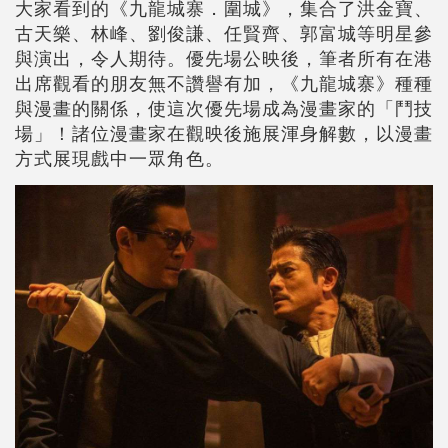
大家看到的《九龍城寨．圍城》，集合了洪金寶、
古天樂、林峰、劉俊謙、任賢齊、郭富城等明星參
與演出，令人期待。優先場公映後，筆者所有在港
出席觀看的朋友無不讚譽有加，《九龍城寨》種種
與漫畫的關係，使這次優先場成為漫畫家的「鬥技
場」！諸位漫畫家在觀映後施展渾身解數，以漫畫
方式展現戲中一眾角色。