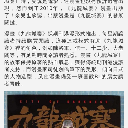
城寨》時，莫說是電影，連漫畫也沒有預計過會出
現，然而到了2010年，《九龍城寨》漫畫出版
了！余兒也承認，出版漫畫是《九龍城寨》的發展
關鍵。
漫畫《九龍城寨》採期刊港漫形式推出，每星期讓
讀者持續購買閱讀，這種連載模式有助《九龍城
寨》裡的角色，例如陳洛軍、信一、十二少、大老
闆等，有足夠時間令讀者熟悉。漫畫《九龍城寨》
的故事保持原著的熱血氣息，獲得傳統期刊港漫讀
者支持，而漫畫家司徒劍僑筆下的美形、傾向日式
的人物造型，又使漫畫備受一班喜歡BL的腐女讀
者青睞。