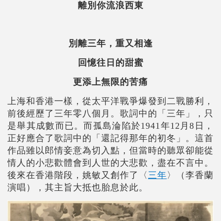
離別你流浪西東
別離三年，重又相逢
回憶往日的甜蜜
更添上無限的苦痛
上海和香港一樣，從太平洋戰爭爆發到二戰勝利，
前後經歷了三年零八個月。歌詞中的「三年」，只
是舉其成數而已。而孤島淪陷於1941年12月8日，
正好應合了歌詞中的「還記得那年的初冬」。這首
作品雖以郎情妾意為切入點，但當時的聽眾卻能從
情人的小悲歡體會到人世的大悲歡，盡在不言中。
後來在香港階段，姚敏又創作了〈
三年
〉（李香蘭
演唱），其主旨大抵也胎息於此。