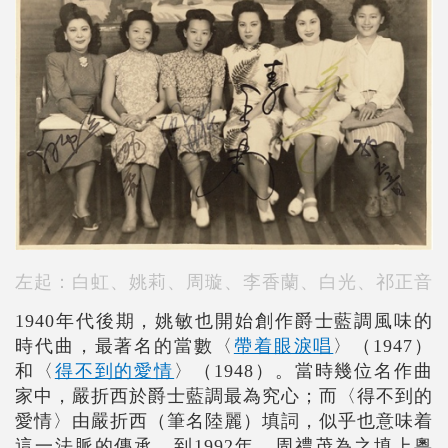
左起：白虹、姚莉、周璇、李香蘭、白光、祁正音
1940年代後期，姚敏也開始創作爵士藍調風味的
時代曲，最著名的當數〈
帶着眼淚唱
〉（1947）
和〈
得不到的愛情
〉（1948）。當時幾位名作曲
家中，嚴折西於爵士藍調最為究心；而〈得不到的
愛情〉由嚴折西（筆名陸麗）填詞，似乎也意味着
這一法脈的傳承。到1992年，周禮茂為之填上粵