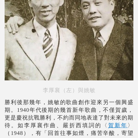
李厚襄（左）與姚敏
勝利後那幾年，姚敏的歌曲創作迎來另一個興盛
期。1940年代後期的幾首新年歌曲，不僅賀歲，
更是慶祝抗戰勝利，不約而同地表達了對未來的期
待。如李厚襄作曲、嚴折西填詞的〈
賀新年
〉
（1948），有「回首往事如煙，痛苦辛酸，寄望