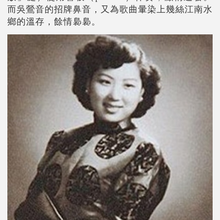
而吳鶯音的招牌鼻音，又為歌曲暈染上幾絲江南水
鄉的溫存，餘情裊裊。