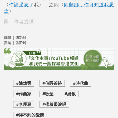
我
〈
你說過忘了
〉、之四〈
阿蘭娜，你可知道我思
念
〉
圖：作者提供
編輯 | 張艷玲
責編 | 張艷玲
#陳煒舜
#伯爵茶跡
#時代曲
#作曲家
#歌聖
#姚敏
#李厚襄
#帶着眼淚唱
#得不到的愛情