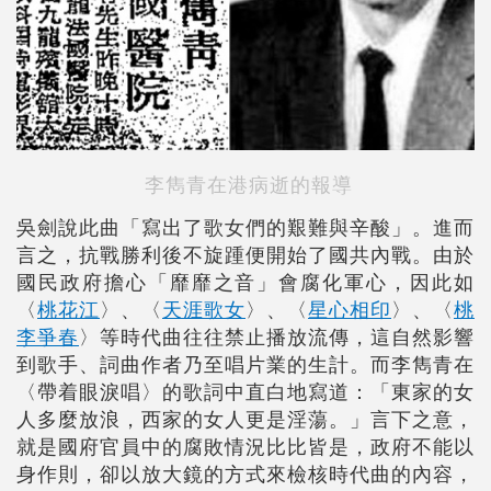
李雋青在港病逝的報導
吳劍說此曲「寫出了歌女們的艱難與辛酸」。進而
言之，抗戰勝利後不旋踵便開始了國共內戰。由於
國民政府擔心「靡靡之音」會腐化軍心，因此如
〈
桃花江
〉、〈
天涯歌女
〉、〈
星心相印
〉、〈
桃
李爭春
〉等時代曲往往禁止播放流傳，這自然影響
到歌手、詞曲作者乃至唱片業的生計。而李雋青在
〈帶着眼淚唱〉的歌詞中直白地寫道：「東家的女
人多麼放浪，西家的女人更是淫蕩。」言下之意，
就是國府官員中的腐敗情況比比皆是，政府不能以
身作則，卻以放大鏡的方式來檢核時代曲的內容，