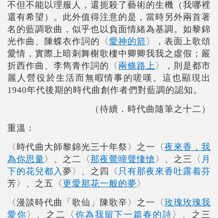
不但不能以理服人，還扼殺了藝術的生機（我哪裡
還有希望）。此外值得注意的是，當時另外兩首著
名的藍調歌曲，似乎也以負面情緒為基調。如黎錦
光作曲、陳蝶衣作詞的〈
愛神的箭
〉，表面上歌頌
愛情，實際上暗刺舞榭歌樓中卿卿我我之虛假；嚴
折西作曲、李雋青作詞的〈
兩條路上
〉，則是都市
麗人營役於生活而無暇情事的嗟嘆。這也顯現出
1940年代後期的時代曲創作者們對藍調的認知。
（待續．時代曲隨筆之十二）
重溫：
〈時代曲大師黎錦光三十年祭〉之一〈
夜來香，我
為你思量
〉、之二〈
那夜鶯啼聲悽愴
〉、之三〈
月
夢
下的花兒都入
〉、之四〈
只有那夜來香吐露着芬
芳
〉、之五〈
更愛那花一般的夢
〉
〈漫談時代曲「歌仙」陳歌辛〉之一〈
玫瑰玫瑰我
愛你
〉、之二〈
你為我留下一篇春的詩
〉、之三