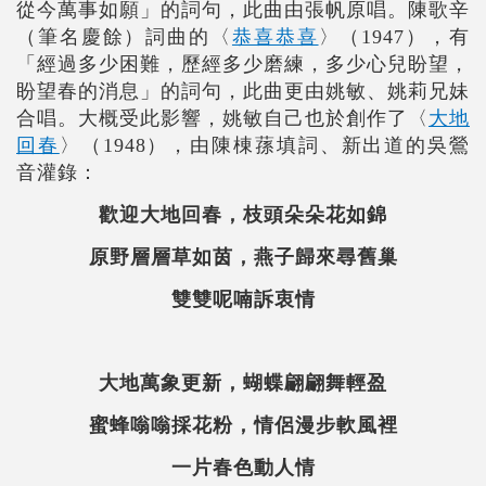
從今萬事如願」的詞句，此曲由張帆原唱。陳歌辛
（筆名慶餘）詞曲的〈
恭喜恭喜
〉（1947），有
「經過多少困難，歷經多少磨練，多少心兒盼望，
盼望春的消息」的詞句，此曲更由姚敏、姚莉兄妹
合唱。大概受此影響，姚敏自己也於創作了〈
大地
回春
〉（1948），由陳棟蓀填詞、新出道的吳鶯
音灌錄：
歡迎大地回春，枝頭朵朵花如錦
原野層層草如茵，燕子歸來尋舊巢
雙雙呢喃訴衷情
大地萬象更新，蝴蝶翩翩舞輕盈
蜜蜂嗡嗡採花粉，情侶漫步軟風裡
一片春色動人情