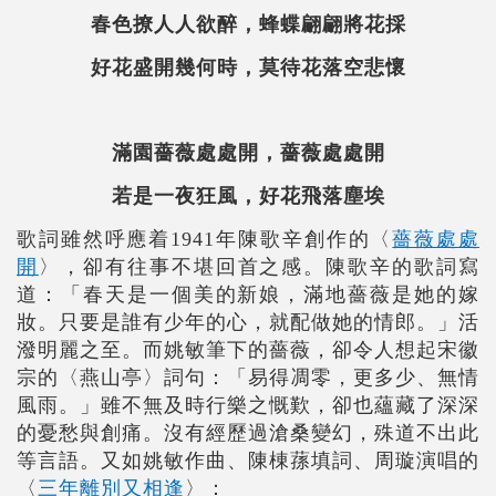
春色撩人人欲醉，蜂蝶翩翩將花採
好花盛開幾何時，莫待花落空悲懷
滿園薔薇處處開，薔薇處處開
若是一夜狂風，好花飛落塵埃
歌詞雖然呼應着1941年陳歌辛創作的〈
薔薇處處
開
〉，卻有往事不堪回首之感。陳歌辛的歌詞寫
道：「春天是一個美的新娘，滿地薔薇是她的嫁
妝。只要是誰有少年的心，就配做她的情郎。」活
潑明麗之至。而姚敏筆下的薔薇，卻令人想起宋徽
宗的〈燕山亭〉詞句：「易得凋零，更多少、無情
風雨。」雖不無及時行樂之慨歎，卻也蘊藏了深深
的憂愁與創痛。沒有經歷過滄桑變幻，殊道不出此
等言語。又如姚敏作曲、陳棟蓀填詞、周璇演唱的
〈
三年離別又相逢
〉：