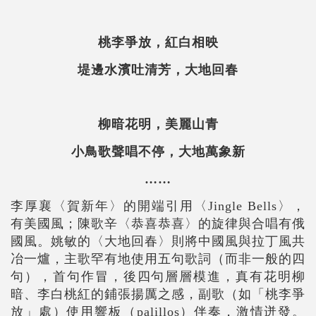
桃李爭放，紅白相映
堤邊水濱吐清芳，大地回春
柳暗花明，美麗山青
小鳥歌聲唱不停，大地萬象新
……
李厚襄〈賀新年〉的開端引用〈Jingle Bells〉，
有美國風；陳歌辛〈恭喜恭喜〉的旋律與合唱有俄
國風。姚敏的〈大地回春〉則將中國風與拉丁風共
冶一爐，主歌罕有地使用五句歌詞（而非一般的四
句），首句作冒，後四句層層模進，真有花明柳
暗、李白桃紅的鋪張揚厲之感，副歌（如「桃李爭
放」處）使用響板（palillos）伴奏，激情迸發。