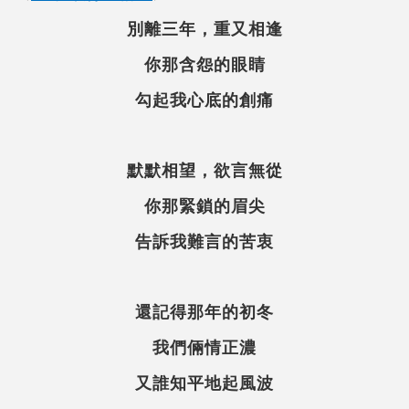
別離三年，重又相逢
你那含怨的眼睛
勾起我心底的創痛
默默相望，欲言無從
你那緊鎖的眉尖
告訴我難言的苦衷
還記得那年的初冬
我們倆情正濃
又誰知平地起風波