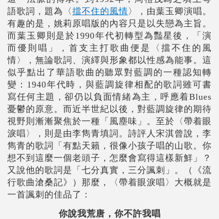
語歌詞，題為〈
擋不住的風情
〉，由葉玉卿演唱。
有趣的是，姚莉原唱版的內容只是以失戀為主旨。
而葉玉卿則是於1990年代初轉型為豔星後，「演
而優則唱」，首支主打歌曲便是〈擋不住的風
情〉，無論歌詞、演繹與形象都以性感為能事。這
似乎點出了華語歌曲的聽眾對藍調的一種認知轉
變：1940年代時，與藍調旋律相配的歌詞雖可書
寫任何主題，卻仍以負面情緒為主，呼應着Blues
憂鬱的原意。而近半世紀以後，對藍調旋律的期待
視野則漸漸聚焦於一種「風塵味」。至於〈帶着眼
淚唱〉，則是由李雋青填詞。詩評人宋淇曾說，李
雋青的歌詞「有點天籟，很像小孩子唱的山歌。你
想不到這麼一個老頭子，怎麼會寫得這樣新鮮」？
又說他的歌詞是「七分真實，三分諷刺」。（《流
行歌曲滄桑記》）那麼，〈帶着眼淚唱〉大概就是
一首諷刺的佳品了：
你說我荒唐，你不許我唱