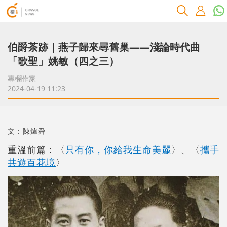
伯爵茶跡｜燕子歸來尋舊巢――淺論時代曲
「歌聖」姚敏（四之三）
專欄作家
2024-04-19 11:23
文：陳煒舜
〈
重溫前篇：
只有你，你給我生命美麗
〉、〈
攜手
共遊百花境
〉