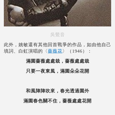
吳鶯音
此外，姚敏還有其他回首戰爭的作品，如由他自己
填詞、白虹演唱的〈
薔薇花
〉（1946）：
滿園薔薇處處栽，薔薇處處栽
只要一夜東風，滿園朵朵花開
和風陣陣吹來，春光透過園外
滿園春色關不住，薔薇處處花開