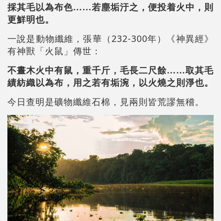
採其毛以為布色……若塵垢汙之，便投着火中，則
更鮮明也。
232-300
一說是動物纖維，張華（
年）《神異經》
有神獸「火鼠」傳世：
不晝木火中有鼠，重千斤，毛長二尺餘……取其毛
績紡織以為布，用之若有垢涴，以火燒之則淨也。
今日查明是礦物纖維石棉，見兩則皆荒謬無稽。