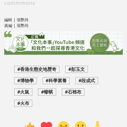
commmons
編輯 | 張艷玲
責編 | 張艷玲
#香港生態史地歷奇
#彭玉文
#博物學
#科學素養
#段成式
#火鼠
#蟛蜞
#石棉布
#火布