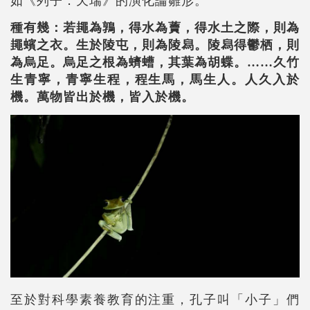
如《列子．天瑞》的演化論雛形。
種有幾：若䵷為鶉，得水為藚，得水土之際，則為
䵷蠙之衣。生於陵屯，則為陵舄。陵舄得鬱栖，則
為烏足。烏足之根為蠐螬，其葉為胡蝶。……久竹
生青寧，青寧生程，程生馬，馬生人。人久入於
機。萬物皆出於機，皆入於機。
至於對科學素養教育的注重，孔子叫「小子」們