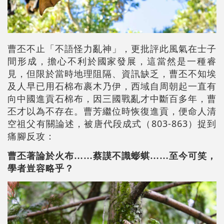
曹丕不止「不語怪力亂神」，更批評此風氣在士子
間形成，擔心不利於國家發展，這當然是一種睿
見，但限於當時地理阻隔、資訊缺乏，曹丕不知埃
及人早已用石棉布裹木乃伊，西域自周朝起一直有
向中國進貢石棉布，因三國戰亂才中斷百多年，曹
丕才以為不存在。曹芳繼位時恢復進貢，便命人清
803-863
空祖父有關論述，被唐代段成式（
）捉到
痛腳反攻：
曹丕著論於火布……蔡謨不識蟛蜞……至今可笑，
學者豈容略乎？