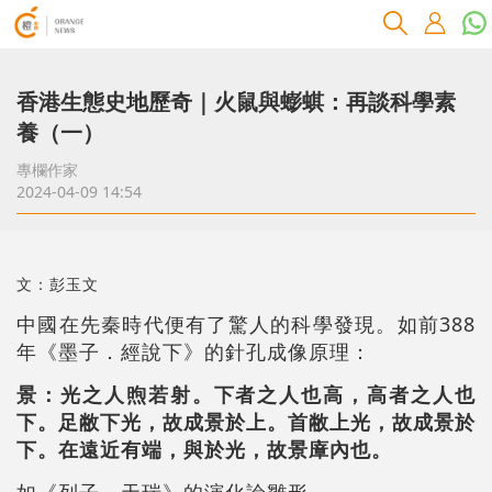
香港生態史地歷奇｜火鼠與蟛蜞：再談科學素
養（一）
專欄作家
2024-04-09 14:54
文：彭玉文
388
中國在先秦時代便有了驚人的科學發現。如前
年《墨子．經說下》的針孔成像原理：
景：光之人煦若射。下者之人也高，高者之人也
下。足敝下光，故成景於上。首敝上光，故成景於
下。在遠近有端，與於光，故景㢓內也。