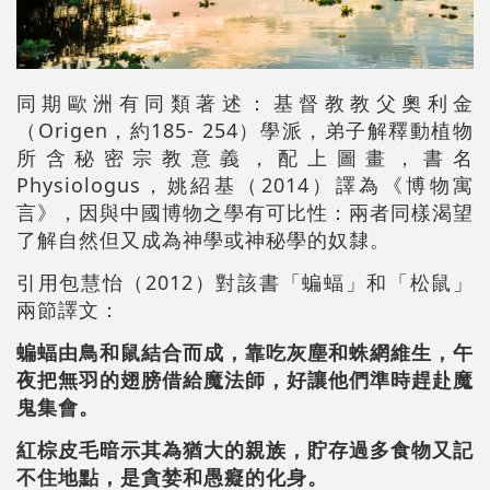
同期歐洲有同類著述：基督教教父奧利金
Origen
185- 254
（
，約
）學派，弟子解釋動植物
所含秘密宗教意義，配上圖畫，書名
Physiologus
2014
，姚紹基（
）譯為《博物寓
言》，因與中國博物之學有可比性：兩者同樣渴望
了解自然但又成為神學或神秘學的奴隸。
2012
引用包慧怡（
）對該書「蝙蝠」和「松鼠」
兩節譯文：
蝙蝠由鳥和鼠結合而成，靠吃灰塵和蛛網維生，午
夜把無羽的翅膀借給魔法師，好讓他們準時趕赴魔
鬼集會。
紅棕皮毛暗示其為猶大的親族，貯存過多食物又記
不住地點，是貪婪和愚癡的化身。