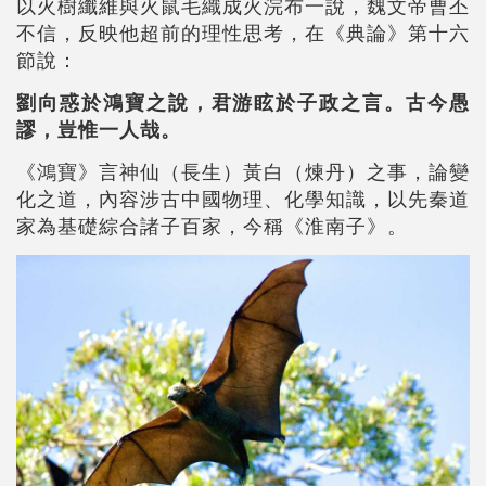
以火樹纖維與火鼠毛織成火浣布一說，魏文帝曹丕
不信，反映他超前的理性思考，在《典論》第十六
節說：
劉向惑於鴻寶之說，君游眩於子政之言。古今愚
謬，豈惟一人哉。
《鴻寶》言神仙（長生）黃白（煉丹）之事，論變
化之道，內容涉古中國物理、化學知識，以先秦道
家為基礎綜合諸子百家，今稱《淮南子》。