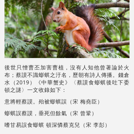
後世只憎曹丕加害曹植，沒有人知他曾著論於火
布；蔡謨不識蟛蜞之汙名，歷朝有詩人傳播。錢倉
2019
水（
）《中華蟹史》〈蔡謨食蟛蜞後吐下委
頓之謎〉一文收錄如下：
意將輕蔡謨。殆被蟛蜞誤（宋
梅堯臣）
蟛蜞誤蔡謨，垂死但餘氣（宋
曾鞏）
嗜甘易誤食蟛蜞
頓深憐蔡克兒（宋
李彭）