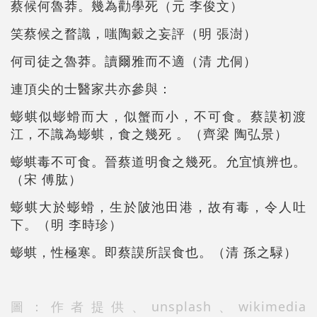
蔡候何魯莽。幾為勸學死（元
李俊文）
笑蔡候之瞀識，嗤陶穀之妄評（明
張澍）
何司徒之魯莽。讀爾雅而不適（清
尤侗）
連頂尖的士醫家共亦參與：
蟛蜞似蟛螖而大，似蟹而小，不可食。蔡謨初渡
江，不識為蟛蜞，食之幾死
。（齊梁
陶弘景）
蟛蜞毒不可食。晉蔡道明食之幾死。允宜慎辨也。
（宋
傅肱）
蟛蜞大於蟛螖，生於陂池田港，故有毒，令人吐
下。（明
李時珍）
蟛蜞，性極寒。即蔡謨所誤食也。（清
孫之騄）
unsplash
wikimedia
圖：作者提供、
、