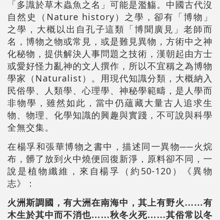
「多識於草木蟲魚之名」可能是濫觴。中國古代沒
Nature history
自然史（
）之學，卻有「博物」
之學，大概以出自孔子這類「博聞廣見」老師而
名，博物之物或常見，或是難見異物，方術中之神
化秘物，提供解決人事問題之技術，漢朝起由方士
或愛好怪力亂神的文人撰作，所以不宜稱之為博物
Naturalist
學家（
）。用現代知識分類，大概納入
民俗學、人類學、心理學、神秘學範疇，是人學而
非物學，雖然如此，當中仍蘊藏大量古人追求生
物、物理、化學知識的興趣與實踐，不可說與科學
全無交集。
──
在楊孚和張華博物之書中，描述同一異物
火烷
布，髒了放到火中燒便回復新淨，原料卻不同，一
50-120
說是植物纖維，來自楊孚（約
）《異物
志》：
火洲斯調國，有大洲在南海中，其上有野火……有
木生於其中而不消也……秋冬火死……其俗常以冬