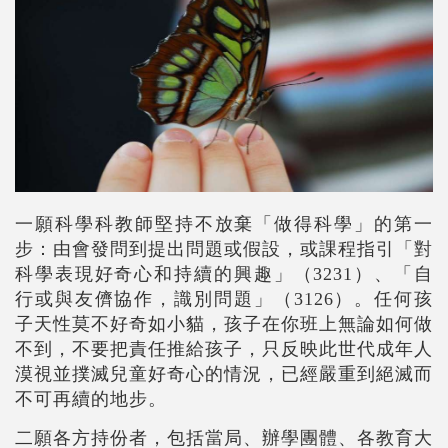
一願
科學科教師堅持不放棄「做得科學」的第一
步：由會發問到提出問題或假設，或課程指引「對
科學表現好奇心和持續的興趣」（
3231
）、「自
行或與友儕協作，識別問題」（
3126
）。任何孩
子天性莫不好奇如小貓，孩子在你班上無論如何做
不到，不要把責任推給孩子，只反映此世代成年人
漠視並
撲滅
兒童好奇心
的情況，已經嚴重到絕滅而
不可再續的地步。
二
願
各方持份者，包括當局、辦學團體、各教育大