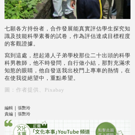
七
願各方持份者，合作發展能真實評估學生探究知
識及技能科學素養的試卷
，
作為評估達成目標程度
的客觀證據。
寫到這處，想起
港人子弟學校那位二十出頭的科學
科男教師
，他不時發問，自行做小結，
那對充滿求
知慾的眼睛
，他自發送我出校門上專車的熱情，在
在使我從絕望中，重點希望。
圖：作者提供、Pixabay
編輯 | 張艷玲
責編 | 張艷玲