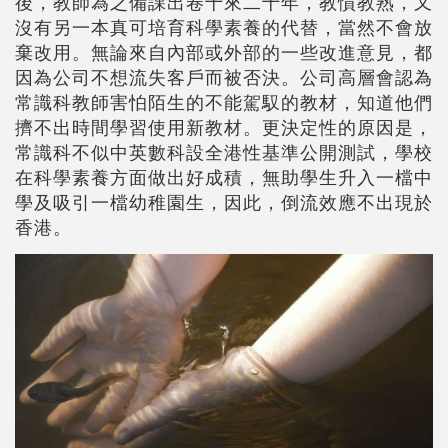
後，教師為之備課出卷十來二十年，教慣教熟，又
沒有另一本真可培育科學素養的代替，當然不會放
棄改用。無論來自內部或外部的一些改進意見，都
因為公司不想流失客戶而被否決。公司高層會認為
常識科教師害怕陌生的不能駕馭的教材，知道他們
擠不出時間學習使用新教材。更決定性的原因是，
常識科不似中英數科設全港性基準公開測試，學校
在科學素養方面做出好成積，無助學生升入一檔中
學及吸引一檔幼稚園生，因此，倒流效應不出現於
香港。