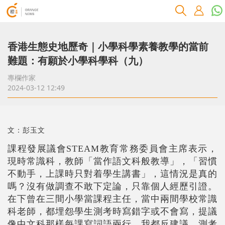
香港生態史地歷奇｜小學科學素養教學的當前
難題：有願於小學科學科（九）
專欄作家
2024-03-12 12:49
文：彭玉文
課程發展議會STEAM教育常務委員會主席表示，
現時常識科，教師「當作語文科般教導」，「習慣
不動手，上課時只對着學生講書」，這情況是真的
嗎？沒有做調查不敢下定論，只靠個人經歷引證。
在下曾在三間小學當課程主任，當中兩間學校常識
科老師，都埋怨學生測考時寫錯字或不會寫，提議
像中文科那樣每課
寫詞語兩行
，我都反建議，測考