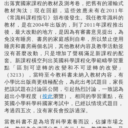
出落實國家課程的教材及測考卷，把舊有的灌輸式
教材淘汰；現在回顧，這些效應未有在
2011
年
《常識科課程指引》頒布後發生。我任教常識科的
教材，是在
2004
年出版的
，到了
2011
年課程推出
後，最大改動的地方，是因為有審書意見提出，為
免沒有睡房、書房的家庭感到自卑，所以禁止使用
睡房和書房兩個名詞，其他教材內容及教學活動並
沒有甚麼改動，只是增加了聲稱滿足新課程的配
套。新課程橫空列出英國科學課程化學範疇學習重
點「區別可逆轉的改變和不可逆轉的改變」
（
3213
），當時至今教科書未納入教材內容，有
小學比出版商更積極配合，為此出考試題目，家長
把該試題在討論區公開，引起熱烈討論，一致認為
超出小學程度（
按此
瀏覽）
。
相同的學習重點，在
英國小學科學科國家考試中，已經以情境式題目，
考過四五次，沒有家長會投訴過深。
當教科書不是為培育科學素養而設，佔據市場之