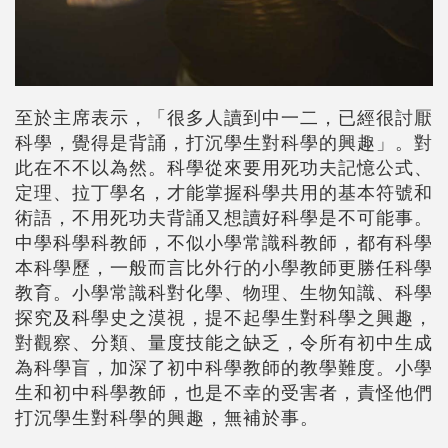
至於主席表示，「很多人讀到中一二，已經很討厭
科學，覺得是背誦，打沉學生對科學的興趣」。對
此在不不以為然。
科學從來要用死功夫記憶公式、
定理、拉丁學名
，才能掌握科學共用的基本符號和
術語，不
用死功夫
背誦又想讀好科學是不可能事。
中
學科學科教師
，不似小學常識科教師，
都有科學
本科學歷
，一般而言比外行的小學教師更勝任
科學
教育
。小學常識科對化學、物理、生物知識、科學
探究及科學史之漠視，提不起學生對科學之興趣，
對觀察、分類、量度技能之缺乏，令所有初中生成
為科學盲，加深了初中科學教師的教學難度。小學
生和初中科學教師，也是不幸的受害者，責怪他們
打沉學生對科學的興趣，無補於事。