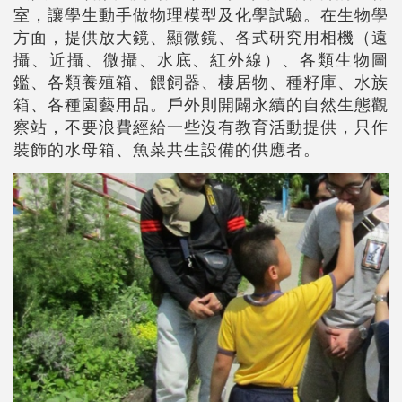
室
，
讓學生動手做物理模型及化學試驗
。在生物學
方面
，提供放大鏡、顯
微鏡、各式研究用相機
（遠
攝、近攝、微攝、水底、紅外線
）
、各類生物圖
鑑
、
各類養殖箱、餵飼器、棲居物、種籽庫、水族
箱、各種園藝用品。戶外則
開闢永續的自然生態觀
察站，不要浪費經給一些沒有教育活動提供，只作
裝飾的
水母箱
、魚菜共生設備的供應者
。