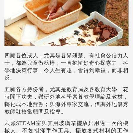
四願各位成人
，尤其是各界翹楚、有社會公信力人
士，
都為兒童做榜樣
：一直
抱擁好奇心探索力
，
科
學地決策行事
，令人生有趣，
會得到幸福
，而非相
反。
五願各方持份者
，尤其是教育局及各教育大學，
花
時間下功夫
，
鑽研外地科學素養教學理論及教材
，
轉化成本地資源
；與海外專家交流，借調外地優秀
教師駐校當顧問及指
導
。
六願STEAM室與其用玻璃箱擺放只用過一次的機
械人，不如掛滿手作工具、擺放各式材料的工作