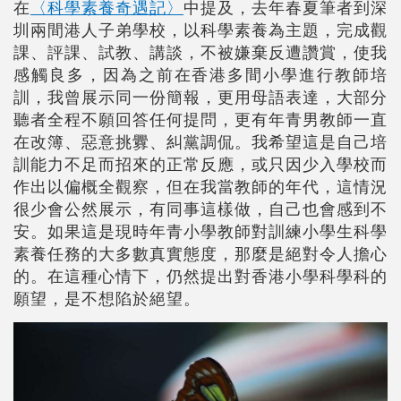
在
〈科學素養奇遇記〉
中提及
，去年春夏筆者到深
圳兩間港人子弟學校，以科學素養為主題，完成觀
課、評課、試教、講談，不被嫌棄反遭讚賞，使我
感觸良多，因為之前在香港多間小學進行教師培
訓，我曾展示同一份簡報，更用母語表達，大部分
聽者全程不願回答任何提問，更有年青男教師一直
在改簿、惡意挑釁、糾黨
調侃。我希望這是自己培
訓能力不足而招來的正常反應
，或只因少入學校而
作出
以偏概全觀察
，但在我當教師的年代，這情況
很少會公然展示，有同事這樣做，自己也會感到不
安。如果這是現時年青小學教師對訓練小學生科學
素養任務的大多數真實態度，那麼是絕對令人擔心
的。在這種心情下，仍然提出對香港
小學科學科的
願望
，是不想陷於絕
望。