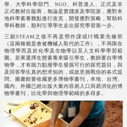
學、大學科學部門、
NGO
、科普達人、正式及非
正式教材出版商，無論是實踐派及學院派，應對
本
地科學素養
難點進行攻克，開發應對策略，幫助科
學科教師，順利引導學生走出探究學習第一步。
三願STEAM之後不再是勞作課或IT職業先修班
（這兩種都是會被機械人取代的工作），不局限在
物理學而及於化學及生物學以至人文科學學習範
圍
。若果選擇生態素養來吸引學生
，
教師要自學博
物學
，
才有能力點撥學生發掘可行的探究題目
，
與
及回答學生真的想求知的
，
或故意挑戰你的各式提
問。圖書館要收藏更多博物學書刊，本地、台灣、
國內、外國已經出版大量內容易入口與易消化的博
物學書刊
，比化學與物理學範疇的多得多
。