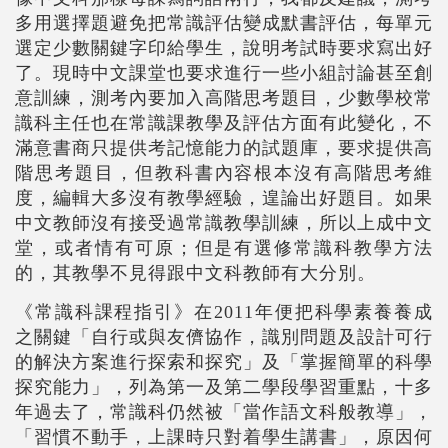
多用選擇題避免把常識評估變成默書評估，每單元
選定少數關鍵字印給學生，說明考試時要求寫出好
了。現時
中文課堂也要求進行一些小組討論甚至創
意訓練，測考內要加入高階思考題目，少數學校常
識科主任也在常識課教學及評估方面有此變化
，
不
滿意書商只提供考記憶能力的試題庫，要求提供高
階思考題目
，但教科書內容根本沒有
高階思考
維
度，編輯大多沒有教學經驗
，遑論出好題目。如
果
中文教師沒有接受過常識教學訓練
，
所以上成中文
堂，或者情有可原；但是有選修常識科教學方法
的，其教學不見得跟中文科教師有大分別。
《常識科課程指引》在
2011
年便把科學素養養成
之關鍵「自行或與友儕協作，識別問題及設計可行
的解決方案進行探索和探究」及「掌握簡單的科學
探究能力」，列為第一及第二學段學習重點，十多
年過去了，常識科仍然被「當作語文科般教導」，
「習慣不動手，上課時只對着學生講書」，原因何