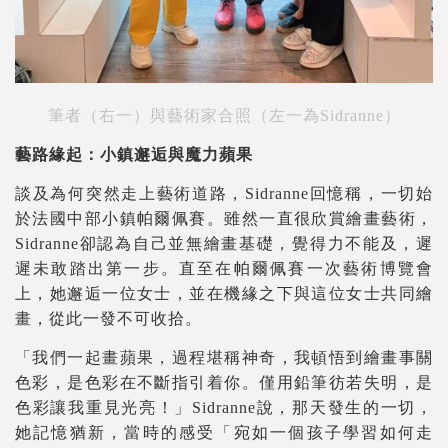
筆者（右一）與藝術家合照（左一為
Sidranne）
藝路緣起：小鎮邂逅與魔力蘋果
談及為何突然走上藝術道路，Sidranne回憶稱，一切始
於法國中部小鎮帕爾佩賽。雖然一直很欣賞繪畫藝術，
Sidranne卻認為自己並無繪畫基礎，覺得力不能及，遲
遲未敢踏出第一步。直至在帕爾佩賽一次藝術博覽會
上，她邂逅一位女士，並在機緣之下與這位女士共同繪
畫，從此一發不可收拾。
「我們一起畫蘋果，過程堪稱神奇，我頓悟到繪畫事關
色彩，是色彩在不斷指引着你。僅用鉛筆彷若失明，是
色彩讓我重見光亮！」Sidranne說，那天發生的一切，
她記憶猶新，當時的感受「宛如一個孩子學習如何走