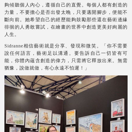
夠傾聽個人內心，遵循自己的直覺。每個人都有創造的
力量，不要擔心是否出發太晚，只要邁開腳步，便能不
斷向前。她希望自己的經歷能夠鼓勵那些還在藝術邊緣
徘徊的人勇敢嘗試，在繪畫的世界中創造更美好絢麗的
人生。
Sidranne相信藝術就是分享、發現和微笑。「你不需要
說任何語言，藝術足以溝通。要告訴自己一切皆有可
能，你體內蘊含創造的偉力，只需將它釋放出來。無需
猶豫，說做就做，有心永遠不怕遲！」