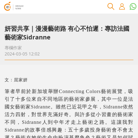
妍習共享｜漫漫藝術路 有心不怕遲：專訪法國
藝術家Sidranne
專欄作家
2024-03-05 12:02
文：屈家妍
筆者早前於新加坡舉辦Connecting Colors藝術展覽，吸
引了十多位來自不同地區的藝術家參展，其中一位是法
國女藝術家Sidranne。雖然已近花甲之年，Sidranne依然
活力四射，對世界充滿好奇。與許多從小習畫的藝術家
不同，Sidranne人到中年才走上藝術之路。這讓我對
Sidranne的故事倍感興趣：五十多歲投身藝術會不會太
遲？藝術在她的生命中扮演甚麼角色？藝術又是如何賦