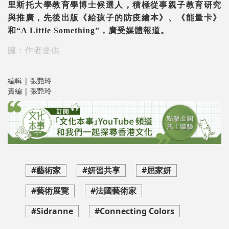
里斯托大學教育學博士候選人，積極從事親子教育研究
與推廣，先後出版《給孩子的防疫繪本》、《能量卡》
和“A Little Something”，廣受媒體報道。
圖：作者提供
編輯 | 張艷玲
責編 | 張艷玲
#藝術家
#妍習共享
#屈家妍
#藝術展覽
#法國藝術家
#Sidranne
#Connecting Colors