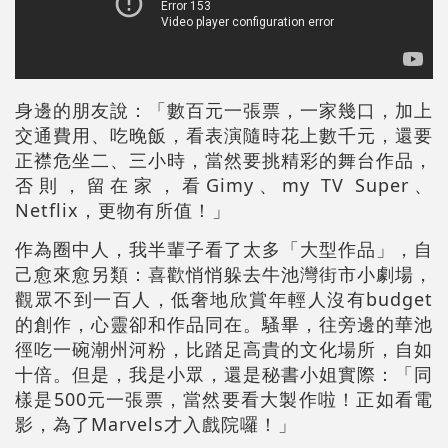
身邊的朋友說：「數百元一張票，一家幾口，加上
交通費用、吃晚飯，看表演隨時花上數千元，還要
正襟危坐二、三小時，當然要挑精彩的舞台作品，
否則，留在家，看Gimy、my TV Super、
Netflix，更物有所值！」
作為圈中人，我半輩子看了太多「大型作品」，自
己愈來愈另類：喜歡悄悄躲去牛池灣街市小劇場，
觀眾不到一百人，低奢地欣賞年輕人沒有budget
的創作，心靈卻和作品同在。騷畢，往旁邊的華池
徑吃一碗潮州河粉，比踏足高貴的文化場所，自如
十倍。但是，我是小眾，還是秘書小姐實際：「同
樣是500元一張票，當然要看大製作啦！正如看電
影，為了Marvels才入戲院囉！」