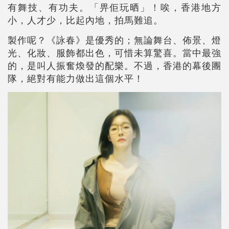
有舞技、有功夫。「畀佢玩晒」！唉，香港地方
小，人才少，比起內地，拍馬難追。
製作呢？《詠春》是優秀的；無論舞台、佈景、燈
光、化妝、服飾都出色，可惜未算驚喜。當中最強
的，是叫人振奮煥發的配樂。不過，香港的幕後團
隊，絕對有能力做出這個水平！