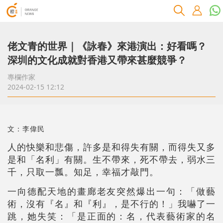
佬文青的世界｜《詠春》來港演出：好看嗎？
深圳的文化成就對香港又帶來甚麼競爭？
專欄作家
2024-02-15 12:12
文：李偉民
人的快樂和悲傷，許多是和得失有關，而得失又多
是和「名利」有關。生不帶來，死不帶去，弱水三
千，只取一瓢。知足，幸福才敲門。
一向德配天地的畫廊老友突然爆出一句：「做藝
術，沒有『名』和『利』，是不行的！」我嚇了一
跳，她失笑：「是正面的：名，代表藝術家的名