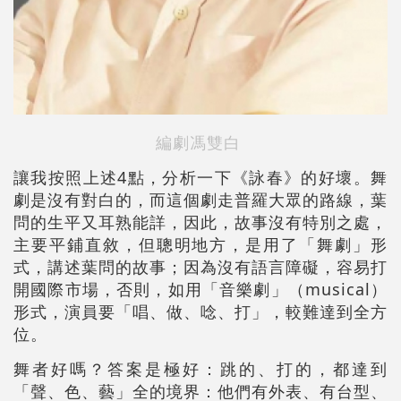
編劇馮雙白
讓我按照上述4點，分析一下《詠春》的好壞。舞
劇是沒有對白的，而這個劇走普羅大眾的路線，葉
問的生平又耳熟能詳，因此，故事沒有特別之處，
主要平鋪直敘，但聰明地方，是用了「舞劇」形
式，講述葉問的故事；因為沒有語言障礙，容易打
開國際市場，否則，如用「音樂劇」（musical）
形式，演員要「唱、做、唸、打」，較難達到全方
位。
舞者好嗎？答案是極好：跳的、打的，都達到
「聲、色、藝」全的境界：他們有外表、有台型、