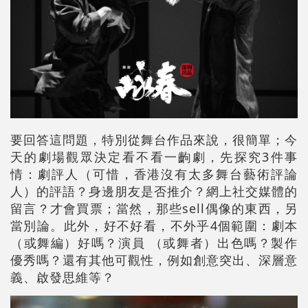
要回答這問題，特別從舞台作品來說，很簡單；今
天的劇場觀眾決定看不看一齣劇，先探究3件事
情：劇評人（可惜，香港沒有太多舞台藝術評論
人）的評語？身邊朋友是否推介？網上社交媒體的
留言？才會買票；當然，那些sell偶像的東西，另
當別論。此外，好不好看，不外乎4個範圍：劇本
（或舞編）好嗎？演員 （或舞者）出色嗎？製作
優秀嗎？還有其他可觀性，例如創意突出、深層意
義、啟發思維等？