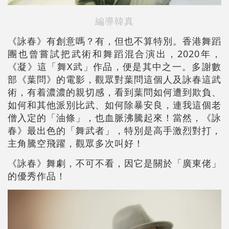
編導韓真
《詠春》有創意嗎？有，但也不算特別。香港舞蹈
團也曾嘗試把武術和舞蹈混合演出，2020年，
《凝》這「舞X武」作品，便是其中之一。多謝數
部《葉問》的電影，觀眾對葉問這個人及詠春這武
術，有着濃濃的親切感，看到葉問如何遭到欺負、
如何和其他派別比武、如何除暴安良，連我這個老
僧入定的「油條」，也血脈沸騰起來！當然，《詠
春》最出色的「舞武者」，特別是高手激烈對打，
主角騰空飛躍，觀眾多次叫好！
《詠春》舞劇，不可不看，因它是關於「廣東佬」
的優秀作品！