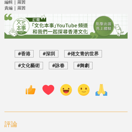
編輯 | 羅茜
責編 | 羅茜
#香港
#深圳
#佬文青的世界
#文化藝術
#詠春
#舞劇
評論