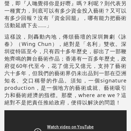
聲，即『人哋覺得你是好嘢』嗎？利呢？則代表另
一種實力，到底可以有多少資金投入藝術？又可以
有多少回報？沒有『資金回籠』，哪有能力把藝術
活動延續下去……」
這樣說，則轟動內地，傳頌藝壇的深圳舞劇《詠
春》（Wing Chun），絕對是「名利」雙收。深
圳從特區至今，只有四十多年歷史，卻出了一部鞭
炮齊鳴的舞台藝術作品；香港有一百多年歷史，政
府從60年代至今，花了億元又億元，支持了藝術
六十多年，但我們的藝術界仍未出品到一部在亞洲
知名、交口稱譽的作品。須知，一個signature
production，是一個地方的藝術成就、藝術吸引
力和藝術經濟的指標。那麼，where are we？這
絕對不是把責任推給政府，便得以解決的問題！