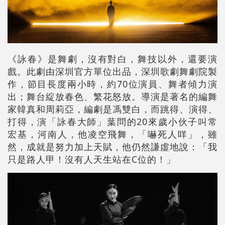
《詠春》是舞劇，沒有對白，舞技以外，還要演
戲。此劇由深圳官方單位出品，深圳歌劇舞劇院製
作，節目長度兩小時，約70位演員、舞者傾力演
出；舞台綻放春色、繁花怒放。導演是著名的編舞
家韓真和周莉亞，編劇是馮雙白，而跳得、演得、
打得，演「詠春大師」葉問的20來歲小伙子叫常
宏基，河南人，他凌空飛舞，「嚇死人咩」，雖
然，成就是努力加上天賦，他仍然謙虛地說：「我
只是路人甲！沒有人天生站在C位的！」