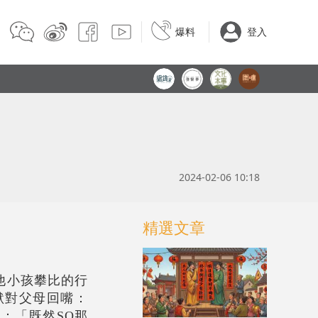
爆料
登入
2024-02-06 10:18
精選文章
他小孩攀比的行
默對父母回嘴：
：「既然SQ那