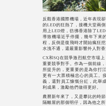
反觀香港國際機場，近年表現卻
的LED的狂熱了，接機大堂兩
用上LED燈，彷彿香港除了L
導致機場近乎停擺，幾年下來的
程，反倒是復飛時才開始瘋狂挖
水洩不通，還嚴重影響外人對香
CX
和SQ在競爭激烈航空市場
重要競爭對手。作為一個前線，
所提升的，更重要的是為你打江
更有一大票積極忠心的員工。
義，還對員工慷慨分紅，此舉成
利成果，激勵他們做得更好。
農曆新年來了，又是攀比的時節
隔離屋的那個明仔，因為他之所