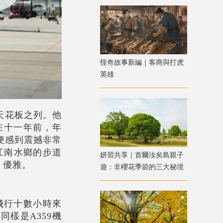
怪奇故事新編｜客商與打虎
英雄
天花板之列。他
在十一年前，年
便感到震撼非常
江南水鄉的步道
妍習共享｜首爾汝矣島親子
、優雅。
遊：非櫻花季節的三大秘境
。
飛行十數小時來
樣是A359機