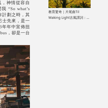
風，神情從容自
o what’s
教育驚奇｜片尾曲Til
玩樂作計劃之時，其
Waking Light古風譯詞：
巴士先來，是一
《寂靜的朋友》雜談七
23年年中宣佈扭
bus，卻是一台