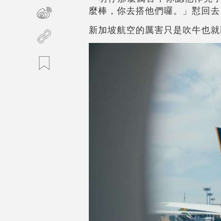
麼棒，你去搭他們囉。」懟回去
新加坡航空的厲害只是吹牛也就