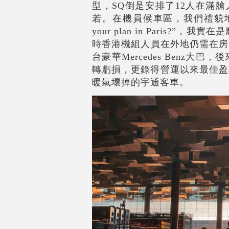
型，SQ倒是安排了12人在滿
若。在機員候車區，我們禮貌地交
your plan in Pari
時香港機組人員在外地仍需在房
台豪華Mercedes Benz
轉虧損，更錄得營運以來最佳盈利
暖氣壞掉的宇通客車。