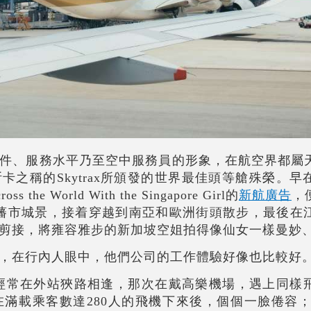
件、服務水平乃至空中服務員的形象，在航空界都屬
卡之稱的Skytrax所頒發的世界最佳頭等艙殊榮。早
 World With the Singapore Girl的
新航廣告
，
藩市城景，接着穿越到南亞和歐洲街頭散步，最後在
剪接，將雍容雅步的新加坡空姐拍得像仙女一樣曼妙
，在行內人眼中，他們公司的工作體驗好像也比較好
經常在外站狹路相逢，那次在戴高樂機場，遇上同樣
在滿載乘客數達280人的飛機下來後，個個一臉倦容；同