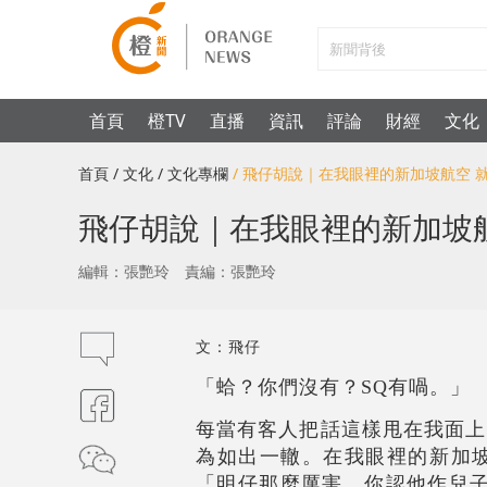
首頁
橙TV
直播
資訊
評論
財經
文化
首頁
/ 文化
/ 文化專欄
/ 飛仔胡說｜在我眼裡的新加坡航空 
飛仔胡說｜在我眼裡的新加坡
編輯：張艷玲
責編：張艷玲
文：飛仔
「蛤？你們沒有？SQ有喎。」
每當有客人把話這樣甩在我面上
為如出一轍。在我眼裡的新加
「明仔那麼厲害，你認他作兒子