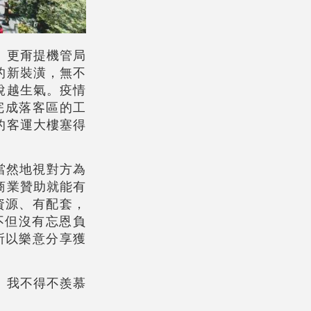
。更甭提機管局
的新裝潢，無不
說越生氣。疫情
完成落客區的工
的客運大樓塞得
當然地視對方為
商業贊助就能有
資源、有配套，
不但沒有忘恩負
所以樂意分享獲
。我不得不羨慕