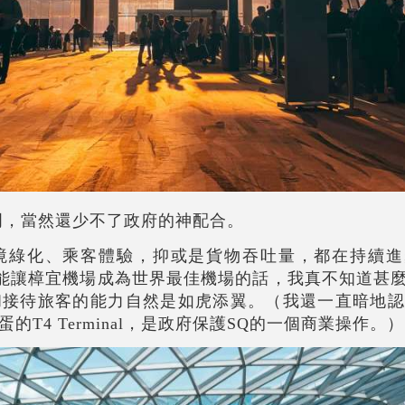
明，當然還少不了政府的神配合。
綠化、乘客體驗，抑或是貨物吞吐量，都在持續進步。
的室內瀑布不能讓樟宜機場成為世界最佳機場的話，我真不知道甚
接待旅客的能力自然是如虎添翼。（我還一直暗地認
T4 Terminal，是政府保護SQ的一個商業操作。）