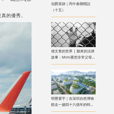
伯爵茶跡｜丙午春聯閒話
（十五）
是真的優秀。
佬文青的世界 | 聽來的法律
故事：Mimi要把非常父母送
進監獄：惡魔父母？還是邪
惡女兒？
明歷寰宇｜在深圳自然博物
館走一趟四十六億年的時空
之旅