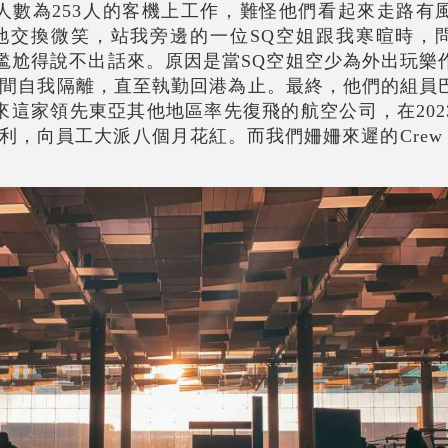
艙人數為253人的客機上工作，難怪他們看起來走路有
換微笑，站我旁邊的一位SQ空姐跟我寒暄時，問我 “S
s?”，我實在是尷尬得說不出話來。原因是當SQ空姐空少為外出
間自我隔離，直至執勤回港為止。最終，他們的組員
大巴，後來這家領先東亞其他地區率先復飛的航空公司，在20
，向員工大派八個月花紅。而我們姍姍來遲的Crew 