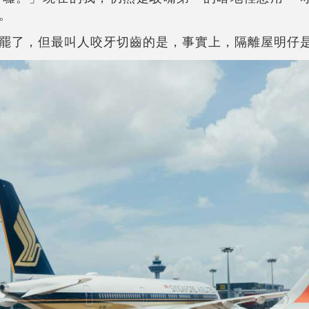
。
罷了，但最叫人咬牙切齒的是，事實上，隔離屋明仔