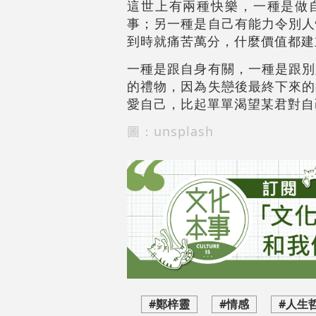
這世上有兩種快樂，一種是做
事；另一種是自己有能力令別人
到時就痛苦萬分，什麼價值都建
一種是跟自身有關，一種是跟別
的禮物，因為失戀後最終下來的
愛自己，比起單單渴望某君對自
圖：unsplash
#鄭梓靈
#情感
#人生