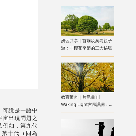
妍習共享｜首爾汝矣島親子
遊：非櫻花季節的三大秘境
教育驚奇｜片尾曲Til
Waking Light古風譯詞：
」，可說是一語中
《寂靜的朋友》雜談七
同宇宙出現問題之
又例如，第九代
，第十代（
同為