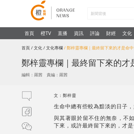
首頁
橙TV
直播
資訊
評論
財經
文化
首頁
/ 文化
/ 文化專欄
/ 鄭梓靈專欄｜最終留下來的才是命
鄭梓靈專欄｜最終留下來的才
編輯：羅茜
責編：羅茜
文：鄭梓靈
生命中總有些較為黯淡的日子，
與其著眼於留不住的無奈，不如
下來，或許最終留下來的，才是