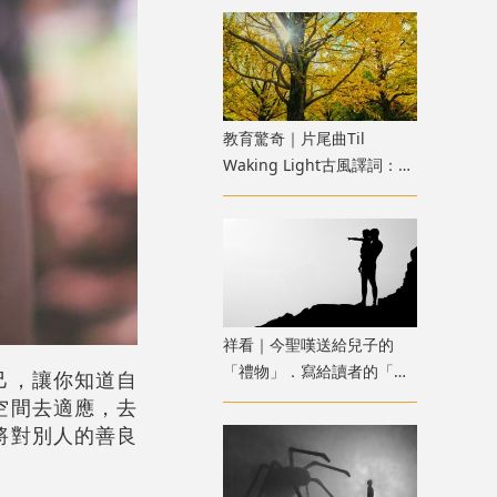
教育驚奇｜片尾曲Til
Waking Light古風譯詞：
《寂靜的朋友》雜談七
祥看｜今聖嘆送給兒子的
「禮物」．寫給讀者的「故
己，讓你知道自
事」
空間去適應，去
將對別人的善良