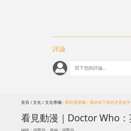
評論
首頁
/ 文化
/ 文化專欄
/ 鄭梓靈專欄｜最終留下來的才是命
看見動漫｜Doctor Wh
編輯：張艷玲
責編：張艷玲