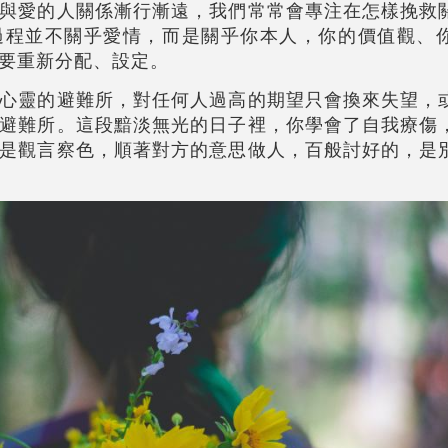
與愛的人關係漸行漸遠，我們常常會專注在怎樣挽救
過程並不關乎愛情，而是關乎你本人，你的價值觀、
要重新分配、設定。
心靈的避難所，對任何人過高的期望只會換來失望，
避難所。這段黯淡無光的日子裡，你學會了自我療傷
是觀言察色，順著對方的意思做人，百般討好的，是