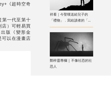
ey+《超時空奇
祥看｜今聖嘆送給兒子的
，從第一代至第十
「禮物」．寫給讀者的「故
便利店）可輕易買
事」
曾出版《變形金
也是可以在漫畫店
鄭梓靈專欄 | 不像社恐的社
恐人