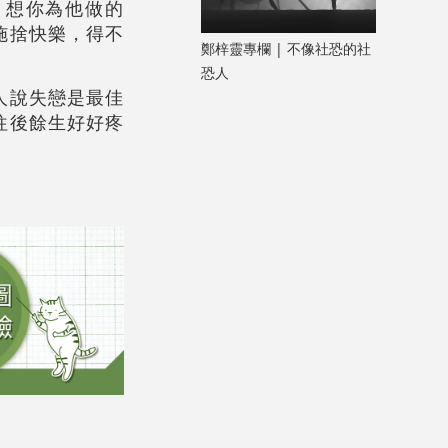
，想你為他做的
施捨快樂，得不
鄭梓靈專欄 | 不像社恐的社
恐人
人說失戀是最佳
往後餘生好好疼