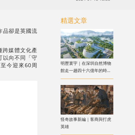
精選文章
作品卻是英國流
各種跨媒體文化產
可以向不同「守
明歷寰宇｜在深圳自然博物
，至今迎來60周
館走一趟四十六億年的時空
之旅
怪奇故事新編｜客商與打虎
英雄