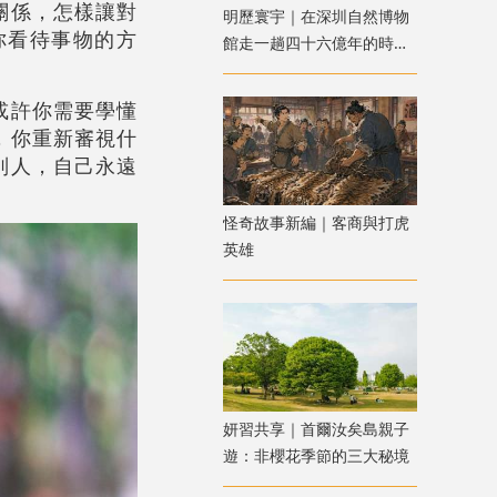
關係，怎樣讓對
明歷寰宇｜在深圳自然博物
你看待事物的方
館走一趟四十六億年的時空
之旅
或許你需要學懂
，你重新審視什
別人，自己永遠
怪奇故事新編｜客商與打虎
英雄
妍習共享｜首爾汝矣島親子
遊：非櫻花季節的三大秘境