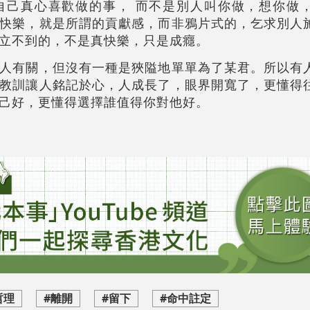
自己真心喜歡做的事， 而不是別人叫你做，想你做
快樂，就是所謂的貢獻感，而非鴉片式的，乞求別人
立不到的，不是真快樂，只是成癮。
人有關，但沒有一種是狹隘地單單為了某君。所以有
教訓讓人銘記於心，人成長了，眼界開寬了，更懂得
己好，更懂得選擇誰值得你對他好。
哲理
#離開
#留下
#命中註定