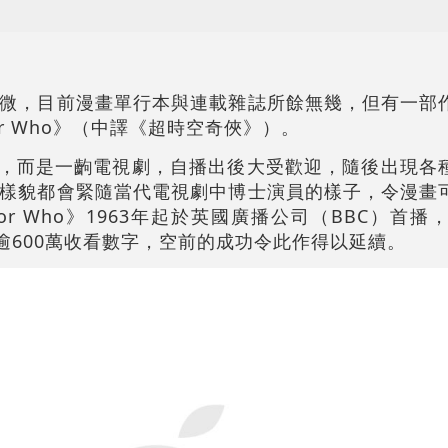
微，目前漫畫單行本與連載雜誌所餘無幾，但有一部
r Who》（中譯《超時空奇俠》）。
非漫畫，而是一齣電視劇，自播出後大受歡迎，隨後出現
樣貌都會緊隨當代電視劇中博士演員的樣子，令漫畫
or Who》1963年起於英國廣播公司（BBC）首播
逾600萬收看數字，空前的成功令此作得以延續。